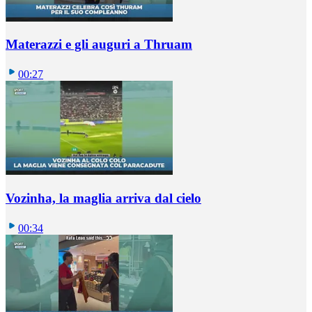
Materazzi e gli auguri a Thruam
00:27
Vozinha, la maglia arriva dal cielo
00:34