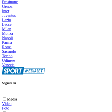
Frosinone
Genoa
Inter
Juventus
Lazio
Lecce
Milan
Monza
Napoli
Parma
Roma
Sassuolo
Torino
Udinese
Venezia
Seguici su
Media
Video
Foto