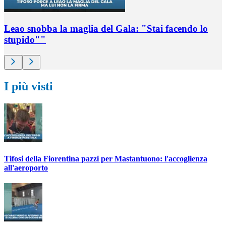
Leao snobba la maglia del Gala: "Stai facendo lo
stupido""
I più visti
Tifosi della Fiorentina pazzi per Mastantuono: l'accoglienza
all'aeroporto