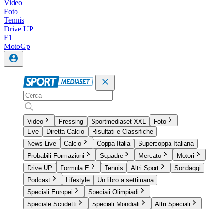
Video
Foto
Tennis
Drive UP
F1
MotoGp
Video
Pressing
Sportmediaset XXL
Foto
Live
Diretta Calcio
Risultati e Classifiche
News Live
Calcio
Coppa Italia
Supercoppa Italiana
Probabili Formazioni
Squadre
Mercato
Motori
Drive UP
Formula E
Tennis
Altri Sport
Sondaggi
Podcast
Lifestyle
Un libro a settimana
Speciali Europei
Speciali Olimpiadi
Speciale Scudetti
Speciali Mondiali
Altri Speciali