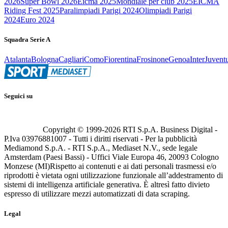
2026
Super Bowl 2026
Eicma 2025
Mondiale per club 2025
EICMA
Riding Fest 2025
Paralimpiadi Parigi 2024
Olimpiadi Parigi
2024
Euro 2024
Squadra Serie A
Atalanta
Bologna
Cagliari
Como
Fiorentina
Frosinone
Genoa
Inter
Juvent
Seguici su
Copyright © 1999-
2026
RTI S.p.A. Business Digital -
P.Iva 03976881007 - Tutti i diritti riservati - Per la pubblicità
Mediamond S.p.A. - RTI S.p.A., Mediaset N.V., sede legale
Amsterdam (Paesi Bassi) - Uffici Viale Europa 46, 20093 Cologno
Monzese (MI)
Rispetto ai contenuti e ai dati personali trasmessi e/o
riprodotti è vietata ogni utilizzazione funzionale all’addestramento di
sistemi di intelligenza artificiale generativa. È altresì fatto divieto
espresso di utilizzare mezzi automatizzati di data scraping.
Legal