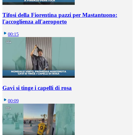
Tifosi della Fiorentina pazzi per Mastantuono:
l'accoglienza all'aeroporto
00:15
Gavi si tinge i capelli di rosa
00:09