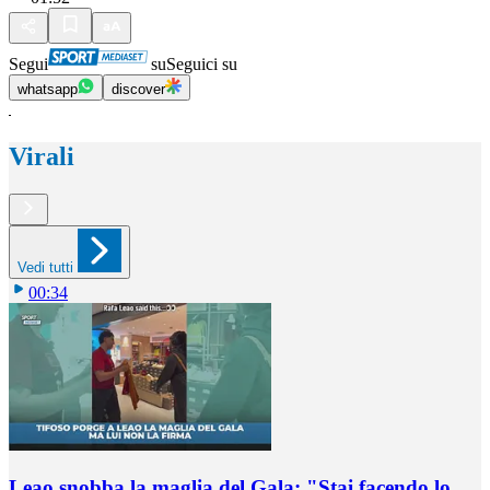
Segui
su
Seguici su
whatsapp
discover
Virali
Vedi tutti
00:34
Leao snobba la maglia del Gala: "Stai facendo lo