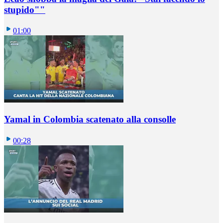
stupido""
01:00
Yamal in Colombia scatenato alla consolle
00:28