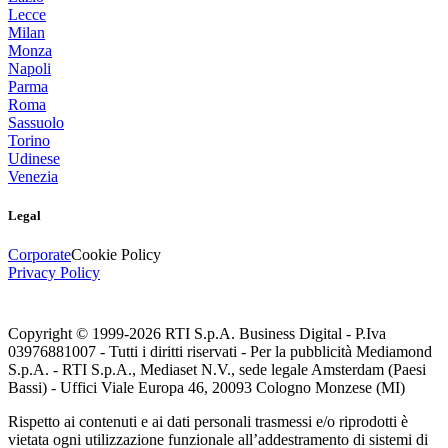
Lecce
Milan
Monza
Napoli
Parma
Roma
Sassuolo
Torino
Udinese
Venezia
Legal
Corporate
Cookie Policy
Privacy Policy
Copyright © 1999-
2026
RTI S.p.A. Business Digital - P.Iva
03976881007 - Tutti i diritti riservati - Per la pubblicità Mediamond
S.p.A. - RTI S.p.A., Mediaset N.V., sede legale Amsterdam (Paesi
Bassi) - Uffici Viale Europa 46, 20093 Cologno Monzese (MI)
Rispetto ai contenuti e ai dati personali trasmessi e/o riprodotti è
vietata ogni utilizzazione funzionale all’addestramento di sistemi di