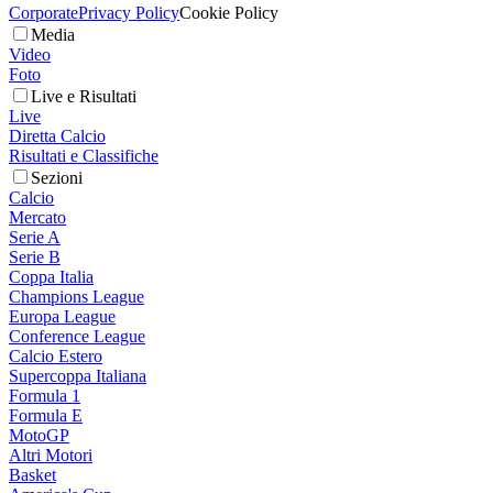
Corporate
Privacy Policy
Cookie Policy
Media
Video
Foto
Live e Risultati
Live
Diretta Calcio
Risultati e Classifiche
Sezioni
Calcio
Mercato
Serie A
Serie B
Coppa Italia
Champions League
Europa League
Conference League
Calcio Estero
Supercoppa Italiana
Formula 1
Formula E
MotoGP
Altri Motori
Basket