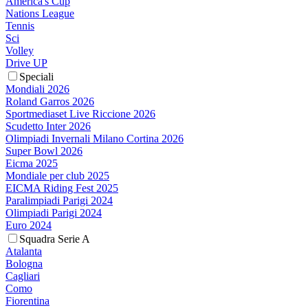
America's Cup
Nations League
Tennis
Sci
Volley
Drive UP
Speciali
Mondiali 2026
Roland Garros 2026
Sportmediaset Live Riccione 2026
Scudetto Inter 2026
Olimpiadi Invernali Milano Cortina 2026
Super Bowl 2026
Eicma 2025
Mondiale per club 2025
EICMA Riding Fest 2025
Paralimpiadi Parigi 2024
Olimpiadi Parigi 2024
Euro 2024
Squadra Serie A
Atalanta
Bologna
Cagliari
Como
Fiorentina