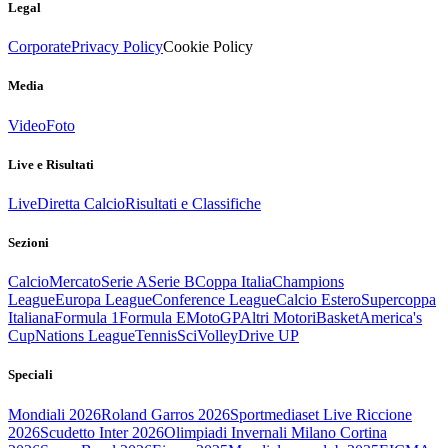
Legal
Corporate
Privacy Policy
Cookie Policy
Media
Video
Foto
Live e Risultati
Live
Diretta Calcio
Risultati e Classifiche
Sezioni
Calcio
Mercato
Serie A
Serie B
Coppa Italia
Champions
League
Europa League
Conference League
Calcio Estero
Supercoppa
Italiana
Formula 1
Formula E
MotoGP
Altri Motori
Basket
America's
Cup
Nations League
Tennis
Sci
Volley
Drive UP
Speciali
Mondiali 2026
Roland Garros 2026
Sportmediaset Live Riccione
2026
Scudetto Inter 2026
Olimpiadi Invernali Milano Cortina