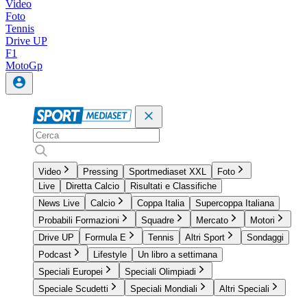
Video
Foto
Tennis
Drive UP
F1
MotoGp
Video
Pressing
Sportmediaset XXL
Foto
Live
Diretta Calcio
Risultati e Classifiche
News Live
Calcio
Coppa Italia
Supercoppa Italiana
Probabili Formazioni
Squadre
Mercato
Motori
Drive UP
Formula E
Tennis
Altri Sport
Sondaggi
Podcast
Lifestyle
Un libro a settimana
Speciali Europei
Speciali Olimpiadi
Speciale Scudetti
Speciali Mondiali
Altri Speciali