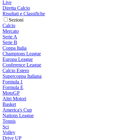
Live
Diretta Calcio
Risultati e Classifiche
Sezioni
Calcio
Mercato
Serie A
Serie B
Coppa Italia
Champions League
Europa League
Conference League
Calcio Estero
Supercoppa Italiana
Formula 1
Formula E
MotoGP
Altri Motori
Basket
America's Cup
Nations League
Tennis
Sci
Volley
Drive UP