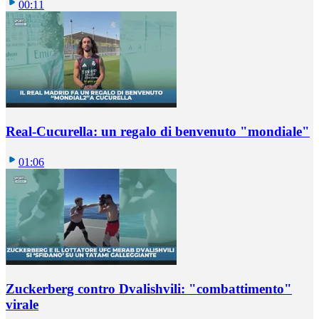
00:11
Real-Cucurella: un regalo di benvenuto "mondiale"
01:06
Zuckerberg contro Dvalishvili: "combattimento"
virale