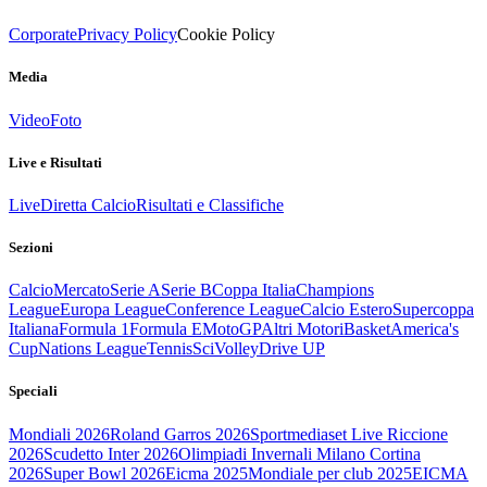
Corporate
Privacy Policy
Cookie Policy
Media
Video
Foto
Live e Risultati
Live
Diretta Calcio
Risultati e Classifiche
Sezioni
Calcio
Mercato
Serie A
Serie B
Coppa Italia
Champions
League
Europa League
Conference League
Calcio Estero
Supercoppa
Italiana
Formula 1
Formula E
MotoGP
Altri Motori
Basket
America's
Cup
Nations League
Tennis
Sci
Volley
Drive UP
Speciali
Mondiali 2026
Roland Garros 2026
Sportmediaset Live Riccione
2026
Scudetto Inter 2026
Olimpiadi Invernali Milano Cortina
2026
Super Bowl 2026
Eicma 2025
Mondiale per club 2025
EICMA