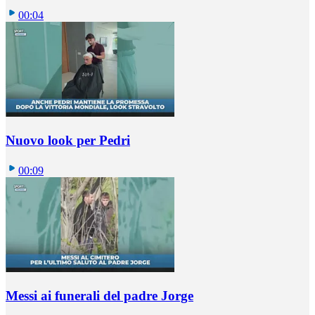
00:04
Nuovo look per Pedri
00:09
Messi ai funerali del padre Jorge