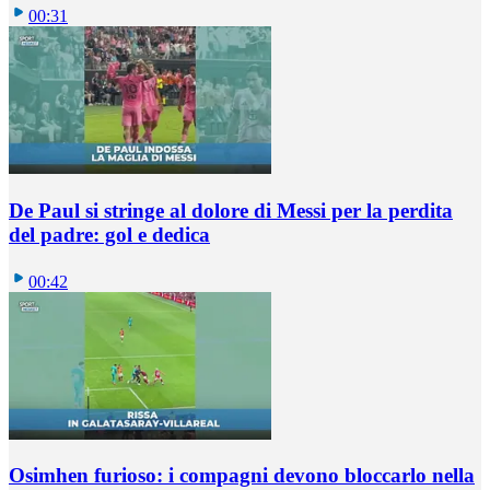
00:31
De Paul si stringe al dolore di Messi per la perdita
del padre: gol e dedica
00:42
Osimhen furioso: i compagni devono bloccarlo nella