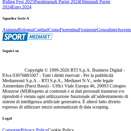
Riding Fest 2025
Paralimpiadi Parigi 2024
Olimpiadi Parigi
2024
Euro 2024
Squadra Serie A
Atalanta
Bologna
Cagliari
Como
Fiorentina
Frosinone
Genoa
Inter
Juvent
Seguici su
Copyright © 1999-
2026
RTI S.p.A. Business Digital -
P.Iva 03976881007 - Tutti i diritti riservati - Per la pubblicità
Mediamond S.p.A. - RTI S.p.A., Mediaset N.V., sede legale
Amsterdam (Paesi Bassi) - Uffici Viale Europa 46, 20093 Cologno
Monzese (MI)
Rispetto ai contenuti e ai dati personali trasmessi e/o
riprodotti è vietata ogni utilizzazione funzionale all’addestramento di
sistemi di intelligenza artificiale generativa. È altresì fatto divieto
espresso di utilizzare mezzi automatizzati di data scraping.
Legal
Corporate
Privacy Policy
Cookie Policy