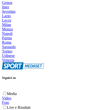
Genoa
Inter
Juventus
Lazio
Lecce
Milan
Monza
Napoli
Parma
Roma
Sassuolo
Torino
Udinese
Venezia
Seguici su
Media
Video
Foto
Live e Risultati