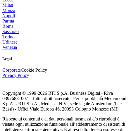
Milan
Monza
Napoli
Parma
Roma
Sassuolo
Torino
Udinese
Venezia
Legal
Corporate
Cookie Policy
Privacy Policy
Copyright © 1999-
2026
RTI S.p.A. Business Digital - P.Iva
03976881007 - Tutti i diritti riservati - Per la pubblicità Mediamond
S.p.A. - RTI S.p.A., Mediaset N.V., sede legale Amsterdam (Paesi
Bassi) - Uffici Viale Europa 46, 20093 Cologno Monzese (MI)
Rispetto ai contenuti e ai dati personali trasmessi e/o riprodotti è
vietata ogni utilizzazione funzionale all’addestramento di sistemi di
intelligenza artificiale generativa. È altresì fatto divieto espresso di