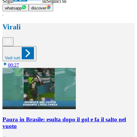
Segui
su
Seguici su
whatsapp
discover
Virali
Vedi tutti
00:27
Paura in Brasile: esulta dopo il gol e fa il salto nel
vuoto