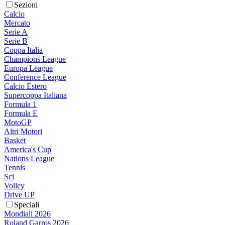
Sezioni
Calcio
Mercato
Serie A
Serie B
Coppa Italia
Champions League
Europa League
Conference League
Calcio Estero
Supercoppa Italiana
Formula 1
Formula E
MotoGP
Altri Motori
Basket
America's Cup
Nations League
Tennis
Sci
Volley
Drive UP
Speciali
Mondiali 2026
Roland Garros 2026