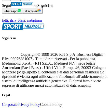
Segui
su
Seguici su
whatsapp
discover
totti, ilary blasi, instagram
Seguici su
Copyright © 1999-
2026
RTI S.p.A. Business Digital -
P.Iva 03976881007 - Tutti i diritti riservati - Per la pubblicità
Mediamond S.p.A. - RTI S.p.A., Mediaset N.V., sede legale
Amsterdam (Paesi Bassi) - Uffici Viale Europa 46, 20093 Cologno
Monzese (MI)
Rispetto ai contenuti e ai dati personali trasmessi e/o
riprodotti è vietata ogni utilizzazione funzionale all’addestramento di
sistemi di intelligenza artificiale generativa. È altresì fatto divieto
espresso di utilizzare mezzi automatizzati di data scraping.
Legal
Corporate
Privacy Policy
Cookie Policy