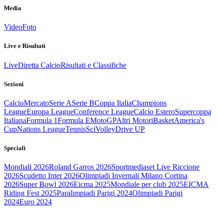
Media
Video
Foto
Live e Risultati
Live
Diretta Calcio
Risultati e Classifiche
Sezioni
Calcio
Mercato
Serie A
Serie B
Coppa Italia
Champions
League
Europa League
Conference League
Calcio Estero
Supercoppa
Italiana
Formula 1
Formula E
MotoGP
Altri Motori
Basket
America's
Cup
Nations League
Tennis
Sci
Volley
Drive UP
Speciali
Mondiali 2026
Roland Garros 2026
Sportmediaset Live Riccione
2026
Scudetto Inter 2026
Olimpiadi Invernali Milano Cortina
2026
Super Bowl 2026
Eicma 2025
Mondiale per club 2025
EICMA
Riding Fest 2025
Paralimpiadi Parigi 2024
Olimpiadi Parigi
2024
Euro 2024