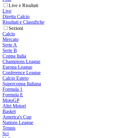
Live e Risultati
Live
Diretta Calcio
Risultati e Classifiche
Sezioni
Calcio
Mercato
Serie A
Serie B
Coppa Italia
Champions League
Europa League
Conference League
Calcio Estero
Supercoppa Italiana
Formula 1
Formula E
MotoGP
Altri Motori
Basket
America's Cup
Nations League
Tennis
Sci