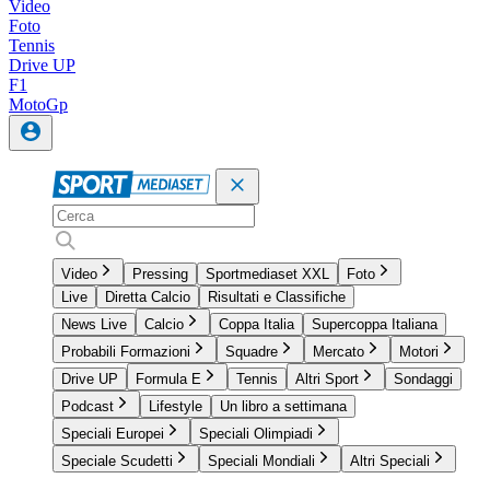
Video
Foto
Tennis
Drive UP
F1
MotoGp
Video
Pressing
Sportmediaset XXL
Foto
Live
Diretta Calcio
Risultati e Classifiche
News Live
Calcio
Coppa Italia
Supercoppa Italiana
Probabili Formazioni
Squadre
Mercato
Motori
Drive UP
Formula E
Tennis
Altri Sport
Sondaggi
Podcast
Lifestyle
Un libro a settimana
Speciali Europei
Speciali Olimpiadi
Speciale Scudetti
Speciali Mondiali
Altri Speciali