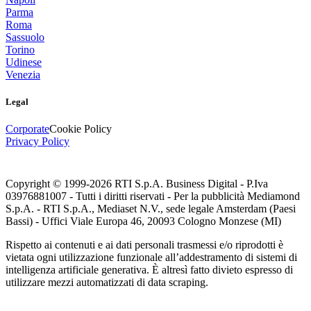
Parma
Roma
Sassuolo
Torino
Udinese
Venezia
Legal
Corporate
Cookie Policy
Privacy Policy
Copyright © 1999-
2026
RTI S.p.A. Business Digital - P.Iva
03976881007 - Tutti i diritti riservati - Per la pubblicità Mediamond
S.p.A. - RTI S.p.A., Mediaset N.V., sede legale Amsterdam (Paesi
Bassi) - Uffici Viale Europa 46, 20093 Cologno Monzese (MI)
Rispetto ai contenuti e ai dati personali trasmessi e/o riprodotti è
vietata ogni utilizzazione funzionale all’addestramento di sistemi di
intelligenza artificiale generativa. È altresì fatto divieto espresso di
utilizzare mezzi automatizzati di data scraping.