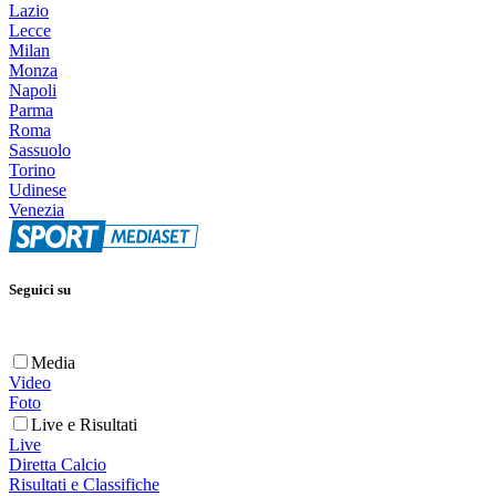
Lazio
Lecce
Milan
Monza
Napoli
Parma
Roma
Sassuolo
Torino
Udinese
Venezia
Seguici su
Media
Video
Foto
Live e Risultati
Live
Diretta Calcio
Risultati e Classifiche