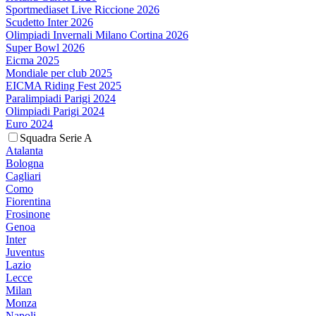
Sportmediaset Live Riccione 2026
Scudetto Inter 2026
Olimpiadi Invernali Milano Cortina 2026
Super Bowl 2026
Eicma 2025
Mondiale per club 2025
EICMA Riding Fest 2025
Paralimpiadi Parigi 2024
Olimpiadi Parigi 2024
Euro 2024
Squadra Serie A
Atalanta
Bologna
Cagliari
Como
Fiorentina
Frosinone
Genoa
Inter
Juventus
Lazio
Lecce
Milan
Monza
Napoli