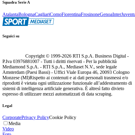
Squadra Serie A
Atalanta
Bologna
Cagliari
Como
Fiorentina
Frosinone
Genoa
Inter
Juvent
Seguici su
Copyright © 1999-
2026
RTI S.p.A. Business Digital -
P.Iva 03976881007 - Tutti i diritti riservati - Per la pubblicità
Mediamond S.p.A. - RTI S.p.A., Mediaset N.V., sede legale
Amsterdam (Paesi Bassi) - Uffici Viale Europa 46, 20093 Cologno
Monzese (MI)
Rispetto ai contenuti e ai dati personali trasmessi e/o
riprodotti è vietata ogni utilizzazione funzionale all’addestramento di
sistemi di intelligenza artificiale generativa. È altresì fatto divieto
espresso di utilizzare mezzi automatizzati di data scraping.
Legal
Corporate
Privacy Policy
Cookie Policy
Media
Video
Foto