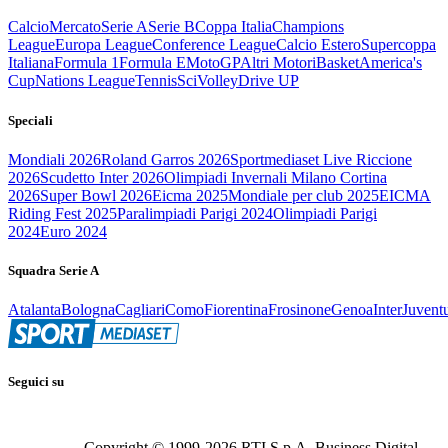
Calcio
Mercato
Serie A
Serie B
Coppa Italia
Champions
League
Europa League
Conference League
Calcio Estero
Supercoppa
Italiana
Formula 1
Formula E
MotoGP
Altri Motori
Basket
America's
Cup
Nations League
Tennis
Sci
Volley
Drive UP
Speciali
Mondiali 2026
Roland Garros 2026
Sportmediaset Live Riccione
2026
Scudetto Inter 2026
Olimpiadi Invernali Milano Cortina
2026
Super Bowl 2026
Eicma 2025
Mondiale per club 2025
EICMA
Riding Fest 2025
Paralimpiadi Parigi 2024
Olimpiadi Parigi
2024
Euro 2024
Squadra Serie A
Atalanta
Bologna
Cagliari
Como
Fiorentina
Frosinone
Genoa
Inter
Juvent
Seguici su
Copyright © 1999-
2026
RTI S.p.A. Business Digital -