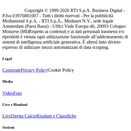
Copyright © 1999-
2026
RTI S.p.A. Business Digital -
P.Iva 03976881007 - Tutti i diritti riservati - Per la pubblicità
Mediamond S.p.A. - RTI S.p.A., Mediaset N.V., sede legale
Amsterdam (Paesi Bassi) - Uffici Viale Europa 46, 20093 Cologno
Monzese (MI)
Rispetto ai contenuti e ai dati personali trasmessi e/o
riprodotti è vietata ogni utilizzazione funzionale all’addestramento di
sistemi di intelligenza artificiale generativa. È altresì fatto divieto
espresso di utilizzare mezzi automatizzati di data scraping.
Legal
Corporate
Privacy Policy
Cookie Policy
Media
Video
Foto
Live e Risultati
Live
Diretta Calcio
Risultati e Classifiche
Sezioni