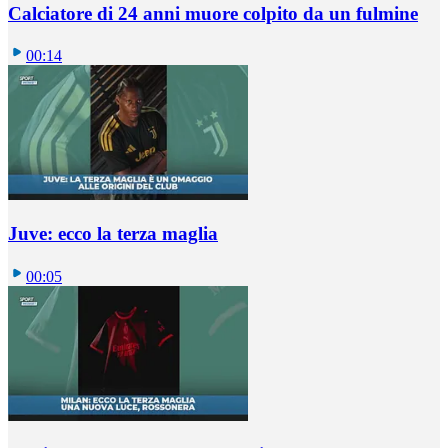
Calciatore di 24 anni muore colpito da un fulmine
00:14
Juve: ecco la terza maglia
00:05