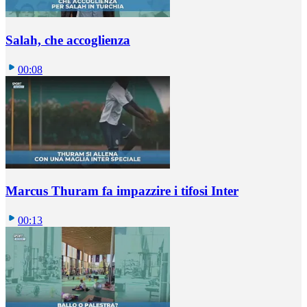
Salah, che accoglienza
00:08
Marcus Thuram fa impazzire i tifosi Inter
00:13