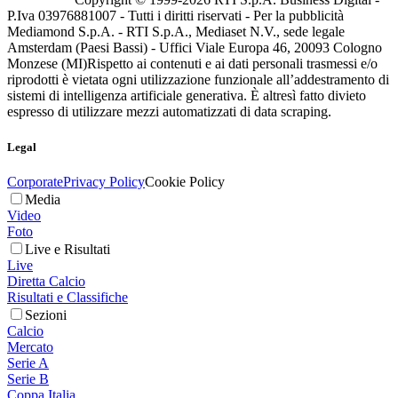
P.Iva 03976881007 - Tutti i diritti riservati - Per la pubblicità
Mediamond S.p.A. - RTI S.p.A., Mediaset N.V., sede legale
Amsterdam (Paesi Bassi) - Uffici Viale Europa 46, 20093 Cologno
Monzese (MI)
Rispetto ai contenuti e ai dati personali trasmessi e/o
riprodotti è vietata ogni utilizzazione funzionale all’addestramento di
sistemi di intelligenza artificiale generativa. È altresì fatto divieto
espresso di utilizzare mezzi automatizzati di data scraping.
Legal
Corporate
Privacy Policy
Cookie Policy
Media
Video
Foto
Live e Risultati
Live
Diretta Calcio
Risultati e Classifiche
Sezioni
Calcio
Mercato
Serie A
Serie B
Coppa Italia