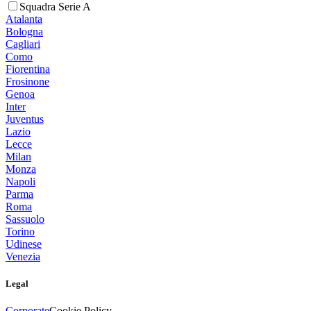
Squadra Serie A
Atalanta
Bologna
Cagliari
Como
Fiorentina
Frosinone
Genoa
Inter
Juventus
Lazio
Lecce
Milan
Monza
Napoli
Parma
Roma
Sassuolo
Torino
Udinese
Venezia
Legal
Corporate
Cookie Policy