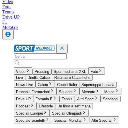
Video
Foto
Tennis
Drive UP
F1
MotoGp
Video
Pressing
Sportmediaset XXL
Foto
Live
Diretta Calcio
Risultati e Classifiche
News Live
Calcio
Coppa Italia
Supercoppa Italiana
Probabili Formazioni
Squadre
Mercato
Motori
Drive UP
Formula E
Tennis
Altri Sport
Sondaggi
Podcast
Lifestyle
Un libro a settimana
Speciali Europei
Speciali Olimpiadi
Speciale Scudetti
Speciali Mondiali
Altri Speciali