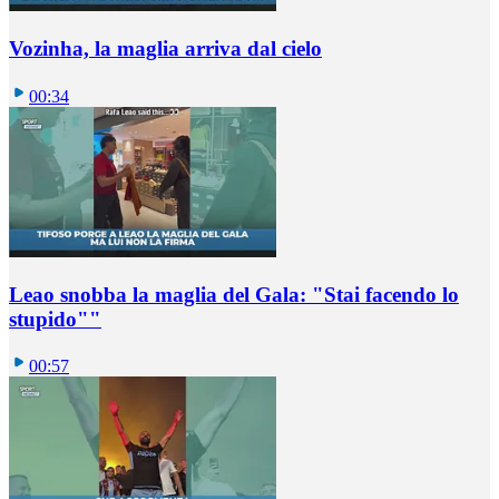
Vozinha, la maglia arriva dal cielo
00:34
Leao snobba la maglia del Gala: "Stai facendo lo
stupido""
00:57