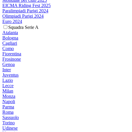
Mondiale per club 2025
EICMA Riding Fest 2025
Paralimpiadi Parigi 2024
Olimpiadi Parigi 2024
Euro 2024
Squadra Serie A
Atalanta
Bologna
Cagliari
Como
Fiorentina
Frosinone
Genoa
Inter
Juventus
Lazio
Lecce
Milan
Monza
Napoli
Parma
Roma
Sassuolo
Torino
Udinese