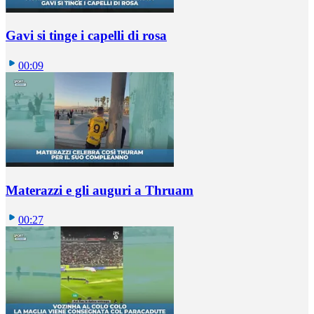
Gavi si tinge i capelli di rosa
00:09
Materazzi e gli auguri a Thruam
00:27