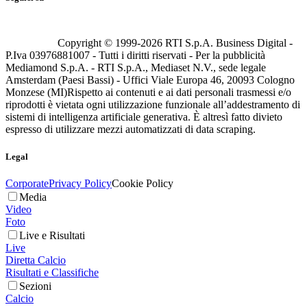
Copyright © 1999-
2026
RTI S.p.A. Business Digital -
P.Iva 03976881007 - Tutti i diritti riservati - Per la pubblicità
Mediamond S.p.A. - RTI S.p.A., Mediaset N.V., sede legale
Amsterdam (Paesi Bassi) - Uffici Viale Europa 46, 20093 Cologno
Monzese (MI)
Rispetto ai contenuti e ai dati personali trasmessi e/o
riprodotti è vietata ogni utilizzazione funzionale all’addestramento di
sistemi di intelligenza artificiale generativa. È altresì fatto divieto
espresso di utilizzare mezzi automatizzati di data scraping.
Legal
Corporate
Privacy Policy
Cookie Policy
Media
Video
Foto
Live e Risultati
Live
Diretta Calcio
Risultati e Classifiche
Sezioni
Calcio