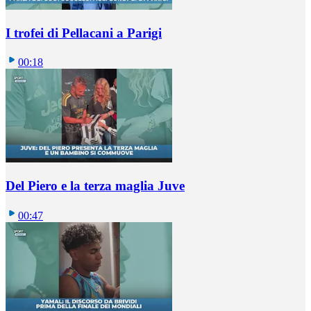
I trofei di Pellacani a Parigi
00:18
Del Piero e la terza maglia Juve
00:47