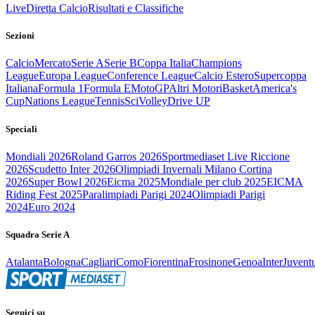
Live
Diretta Calcio
Risultati e Classifiche
Sezioni
Calcio
Mercato
Serie A
Serie B
Coppa Italia
Champions
League
Europa League
Conference League
Calcio Estero
Supercoppa
Italiana
Formula 1
Formula E
MotoGP
Altri Motori
Basket
America's
Cup
Nations League
Tennis
Sci
Volley
Drive UP
Speciali
Mondiali 2026
Roland Garros 2026
Sportmediaset Live Riccione
2026
Scudetto Inter 2026
Olimpiadi Invernali Milano Cortina
2026
Super Bowl 2026
Eicma 2025
Mondiale per club 2025
EICMA
Riding Fest 2025
Paralimpiadi Parigi 2024
Olimpiadi Parigi
2024
Euro 2024
Squadra Serie A
Atalanta
Bologna
Cagliari
Como
Fiorentina
Frosinone
Genoa
Inter
Juvent
Seguici su