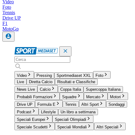
Video
Foto
Tennis
Drive UP
F1
MotoGp
Video
Pressing
Sportmediaset XXL
Foto
Live
Diretta Calcio
Risultati e Classifiche
News Live
Calcio
Coppa Italia
Supercoppa Italiana
Probabili Formazioni
Squadre
Mercato
Motori
Drive UP
Formula E
Tennis
Altri Sport
Sondaggi
Podcast
Lifestyle
Un libro a settimana
Speciali Europei
Speciali Olimpiadi
Speciale Scudetti
Speciali Mondiali
Altri Speciali