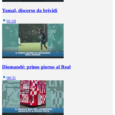
Yamal, discorso da brividi
01:10
Diomandé: primo giorno al Real
00:31