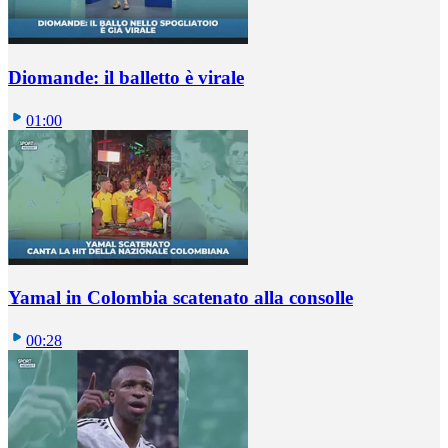
Diomande: il balletto è virale
01:00
Yamal in Colombia scatenato alla consolle
00:28