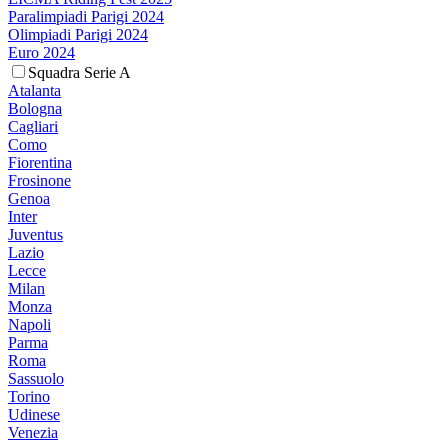
Paralimpiadi Parigi 2024
Olimpiadi Parigi 2024
Euro 2024
Squadra Serie A
Atalanta
Bologna
Cagliari
Como
Fiorentina
Frosinone
Genoa
Inter
Juventus
Lazio
Lecce
Milan
Monza
Napoli
Parma
Roma
Sassuolo
Torino
Udinese
Venezia