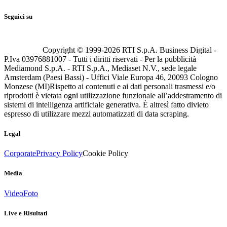
Seguici su
Copyright © 1999-
2026
RTI S.p.A. Business Digital -
P.Iva 03976881007 - Tutti i diritti riservati - Per la pubblicità
Mediamond S.p.A. - RTI S.p.A., Mediaset N.V., sede legale
Amsterdam (Paesi Bassi) - Uffici Viale Europa 46, 20093 Cologno
Monzese (MI)
Rispetto ai contenuti e ai dati personali trasmessi e/o
riprodotti è vietata ogni utilizzazione funzionale all’addestramento di
sistemi di intelligenza artificiale generativa. È altresì fatto divieto
espresso di utilizzare mezzi automatizzati di data scraping.
Legal
Corporate
Privacy Policy
Cookie Policy
Media
Video
Foto
Live e Risultati