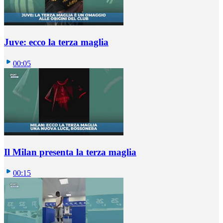
Juve: ecco la terza maglia
00:05
Il Milan presenta la terza maglia
00:15