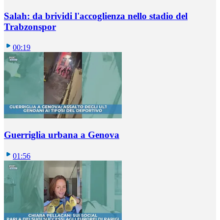
Salah: da brividi l'accoglienza nello stadio del
Trabzonspor
00:19
Guerriglia urbana a Genova
01:56