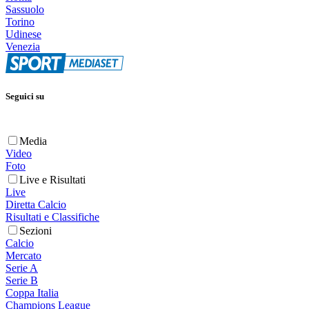
Sassuolo
Torino
Udinese
Venezia
Seguici su
Media
Video
Foto
Live e Risultati
Live
Diretta Calcio
Risultati e Classifiche
Sezioni
Calcio
Mercato
Serie A
Serie B
Coppa Italia
Champions League