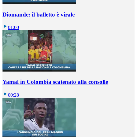
Diomande: il balletto è virale
01:00
Yamal in Colombia scatenato alla consolle
00:28