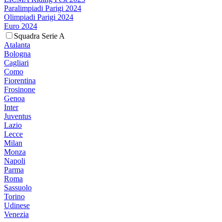
Paralimpiadi Parigi 2024
Olimpiadi Parigi 2024
Euro 2024
Squadra Serie A
Atalanta
Bologna
Cagliari
Como
Fiorentina
Frosinone
Genoa
Inter
Juventus
Lazio
Lecce
Milan
Monza
Napoli
Parma
Roma
Sassuolo
Torino
Udinese
Venezia