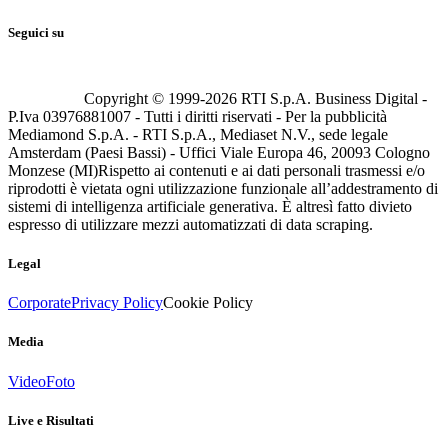
Seguici su
Copyright © 1999-
2026
RTI S.p.A. Business Digital -
P.Iva 03976881007 - Tutti i diritti riservati - Per la pubblicità
Mediamond S.p.A. - RTI S.p.A., Mediaset N.V., sede legale
Amsterdam (Paesi Bassi) - Uffici Viale Europa 46, 20093 Cologno
Monzese (MI)
Rispetto ai contenuti e ai dati personali trasmessi e/o
riprodotti è vietata ogni utilizzazione funzionale all’addestramento di
sistemi di intelligenza artificiale generativa. È altresì fatto divieto
espresso di utilizzare mezzi automatizzati di data scraping.
Legal
Corporate
Privacy Policy
Cookie Policy
Media
Video
Foto
Live e Risultati