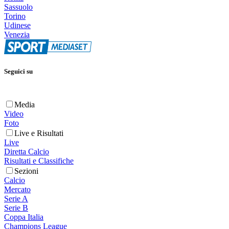
Sassuolo
Torino
Udinese
Venezia
Seguici su
Media
Video
Foto
Live e Risultati
Live
Diretta Calcio
Risultati e Classifiche
Sezioni
Calcio
Mercato
Serie A
Serie B
Coppa Italia
Champions League