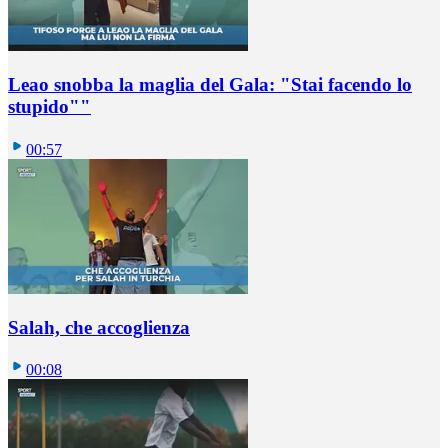
Leao snobba la maglia del Gala: "Stai facendo lo
stupido""
00:57
Salah, che accoglienza
00:08