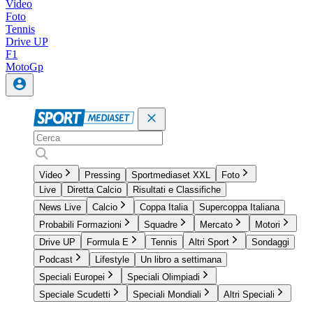
Video
Foto
Tennis
Drive UP
F1
MotoGp
Video
Pressing
Sportmediaset XXL
Foto
Live
Diretta Calcio
Risultati e Classifiche
News Live
Calcio
Coppa Italia
Supercoppa Italiana
Probabili Formazioni
Squadre
Mercato
Motori
Drive UP
Formula E
Tennis
Altri Sport
Sondaggi
Podcast
Lifestyle
Un libro a settimana
Speciali Europei
Speciali Olimpiadi
Speciale Scudetti
Speciali Mondiali
Altri Speciali