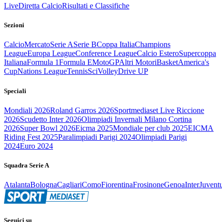
Live
Diretta Calcio
Risultati e Classifiche
Sezioni
Calcio
Mercato
Serie A
Serie B
Coppa Italia
Champions
League
Europa League
Conference League
Calcio Estero
Supercoppa
Italiana
Formula 1
Formula E
MotoGP
Altri Motori
Basket
America's
Cup
Nations League
Tennis
Sci
Volley
Drive UP
Speciali
Mondiali 2026
Roland Garros 2026
Sportmediaset Live Riccione
2026
Scudetto Inter 2026
Olimpiadi Invernali Milano Cortina
2026
Super Bowl 2026
Eicma 2025
Mondiale per club 2025
EICMA
Riding Fest 2025
Paralimpiadi Parigi 2024
Olimpiadi Parigi
2024
Euro 2024
Squadra Serie A
Atalanta
Bologna
Cagliari
Como
Fiorentina
Frosinone
Genoa
Inter
Juvent
Seguici su