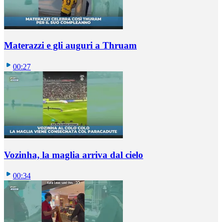
Materazzi e gli auguri a Thruam
00:27
Vozinha, la maglia arriva dal cielo
00:34