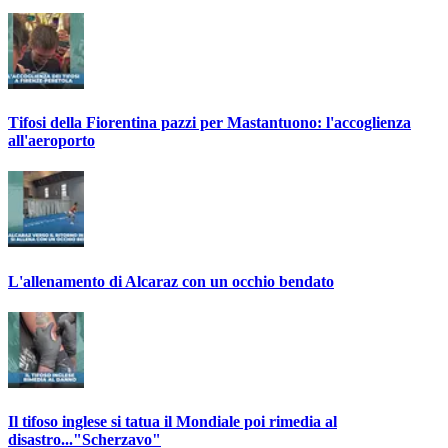
Tifosi della Fiorentina pazzi per Mastantuono: l'accoglienza
all'aeroporto
L'allenamento di Alcaraz con un occhio bendato
Il tifoso inglese si tatua il Mondiale poi rimedia al
disastro..."Scherzavo"