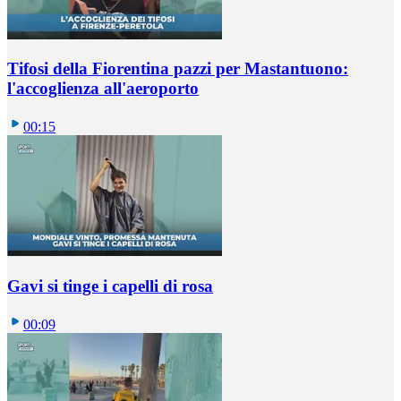
Tifosi della Fiorentina pazzi per Mastantuono:
l'accoglienza all'aeroporto
00:15
Gavi si tinge i capelli di rosa
00:09