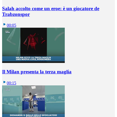
Salah accolto come un eroe: è un giocatore de
Trabzonspor
00:05
Il Milan presenta la terza maglia
00:15