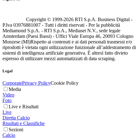
Copyright © 1999-
2026
RTI S.p.A. Business Digital -
P.Iva 03976881007 - Tutti i diritti riservati - Per la pubblicità
Mediamond S.p.A. - RTI S.p.A., Mediaset N.V., sede legale
Amsterdam (Paesi Bassi) - Uffici Viale Europa 46, 20093 Cologno
Monzese (MI)
Rispetto ai contenuti e ai dati personali trasmessi e/o
riprodotti è vietata ogni utilizzazione funzionale all’addestramento di
sistemi di intelligenza artificiale generativa. È altresì fatto divieto
espresso di utilizzare mezzi automatizzati di data scraping.
Legal
Corporate
Privacy Policy
Cookie Policy
Media
Video
Foto
Live e Risultati
Live
Diretta Calcio
Risultati e Classifiche
Sezioni
Calcio