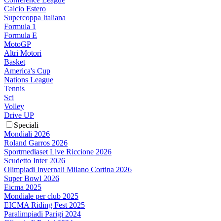
Calcio Estero
Supercoppa Italiana
Formula 1
Formula E
MotoGP
Altri Motori
Basket
America's Cup
Nations League
Tennis
Sci
Volley
Drive UP
Speciali
Mondiali 2026
Roland Garros 2026
Sportmediaset Live Riccione 2026
Scudetto Inter 2026
Olimpiadi Invernali Milano Cortina 2026
Super Bowl 2026
Eicma 2025
Mondiale per club 2025
EICMA Riding Fest 2025
Paralimpiadi Parigi 2024