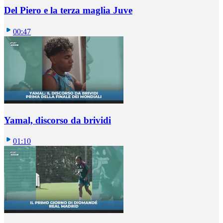
Del Piero e la terza maglia Juve
00:47
Yamal, discorso da brividi
01:10