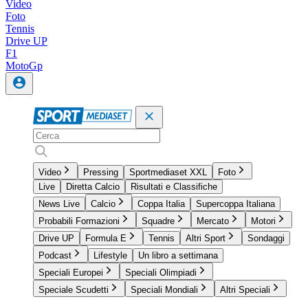
Video
Foto
Tennis
Drive UP
F1
MotoGp
Video
Pressing
Sportmediaset XXL
Foto
Live
Diretta Calcio
Risultati e Classifiche
News Live
Calcio
Coppa Italia
Supercoppa Italiana
Probabili Formazioni
Squadre
Mercato
Motori
Drive UP
Formula E
Tennis
Altri Sport
Sondaggi
Podcast
Lifestyle
Un libro a settimana
Speciali Europei
Speciali Olimpiadi
Speciale Scudetti
Speciali Mondiali
Altri Speciali