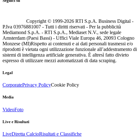
Seguici su
Copyright © 1999-
2026
RTI S.p.A. Business Digital -
P.Iva 03976881007 - Tutti i diritti riservati - Per la pubblicità
Mediamond S.p.A. - RTI S.p.A., Mediaset N.V., sede legale
Amsterdam (Paesi Bassi) - Uffici Viale Europa 46, 20093 Cologno
Monzese (MI)
Rispetto ai contenuti e ai dati personali trasmessi e/o
riprodotti è vietata ogni utilizzazione funzionale all’addestramento di
sistemi di intelligenza artificiale generativa. È altresì fatto divieto
espresso di utilizzare mezzi automatizzati di data scraping.
Legal
Corporate
Privacy Policy
Cookie Policy
Media
Video
Foto
Live e Risultati
Live
Diretta Calcio
Risultati e Classifiche