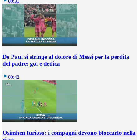
00:31
De Paul si stringe al dolore di Messi per la perdita
del padre: gol e dedica
00:42
Osimhen furioso: i compagni devono bloccarlo nella
rissa