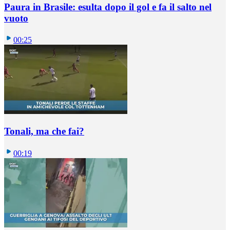
Paura in Brasile: esulta dopo il gol e fa il salto nel
vuoto
00:25
Tonali, ma che fai?
00:19