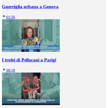
Guerriglia urbana a Genova
01:56
I trofei di Pellacani a Parigi
00:18