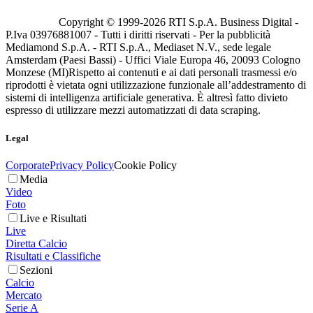
Copyright © 1999-
2026
RTI S.p.A. Business Digital -
P.Iva 03976881007 - Tutti i diritti riservati - Per la pubblicità
Mediamond S.p.A. - RTI S.p.A., Mediaset N.V., sede legale
Amsterdam (Paesi Bassi) - Uffici Viale Europa 46, 20093 Cologno
Monzese (MI)
Rispetto ai contenuti e ai dati personali trasmessi e/o
riprodotti è vietata ogni utilizzazione funzionale all’addestramento di
sistemi di intelligenza artificiale generativa. È altresì fatto divieto
espresso di utilizzare mezzi automatizzati di data scraping.
Legal
Corporate
Privacy Policy
Cookie Policy
Media
Video
Foto
Live e Risultati
Live
Diretta Calcio
Risultati e Classifiche
Sezioni
Calcio
Mercato
Serie A