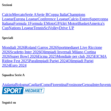
Sezioni
Calcio
Mercato
Serie A
Serie B
Coppa Italia
Champions
League
Europa League
Conference League
Calcio Estero
Supercoppa
Italiana
Formula 1
Formula E
MotoGP
Altri Motori
Basket
America's
Cup
Nations League
Tennis
Sci
Volley
Drive UP
Speciali
Mondiali 2026
Roland Garros 2026
Sportmediaset Live Riccione
2026
Scudetto Inter 2026
Olimpiadi Invernali Milano Cortina
2026
Super Bowl 2026
Eicma 2025
Mondiale per club 2025
EICMA
Riding Fest 2025
Paralimpiadi Parigi 2024
Olimpiadi Parigi
2024
Euro 2024
Squadra Serie A
Atalanta
Bologna
Cagliari
Como
Fiorentina
Frosinone
Genoa
Inter
Juvent
Seguici su