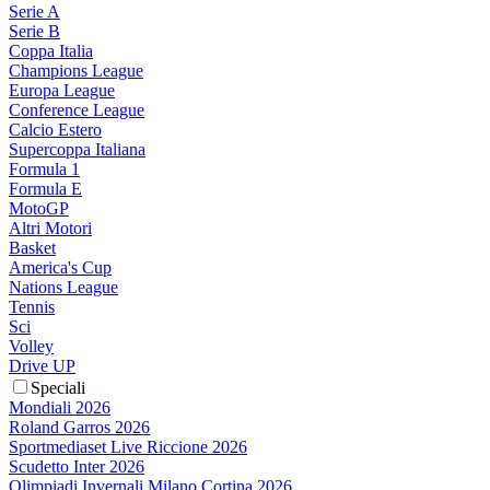
Serie A
Serie B
Coppa Italia
Champions League
Europa League
Conference League
Calcio Estero
Supercoppa Italiana
Formula 1
Formula E
MotoGP
Altri Motori
Basket
America's Cup
Nations League
Tennis
Sci
Volley
Drive UP
Speciali
Mondiali 2026
Roland Garros 2026
Sportmediaset Live Riccione 2026
Scudetto Inter 2026
Olimpiadi Invernali Milano Cortina 2026