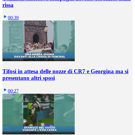
rissa
00:39
Tifosi in attesa delle nozze di CR7 e Georgina ma si
presentano altri sposi
00:27