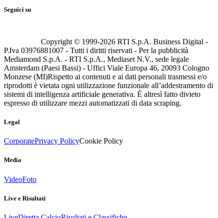
Seguici su
Copyright © 1999-
2026
RTI S.p.A. Business Digital -
P.Iva 03976881007 - Tutti i diritti riservati - Per la pubblicità
Mediamond S.p.A. - RTI S.p.A., Mediaset N.V., sede legale
Amsterdam (Paesi Bassi) - Uffici Viale Europa 46, 20093 Cologno
Monzese (MI)
Rispetto ai contenuti e ai dati personali trasmessi e/o
riprodotti è vietata ogni utilizzazione funzionale all’addestramento di
sistemi di intelligenza artificiale generativa. È altresì fatto divieto
espresso di utilizzare mezzi automatizzati di data scraping.
Legal
Corporate
Privacy Policy
Cookie Policy
Media
Video
Foto
Live e Risultati
Live
Diretta Calcio
Risultati e Classifiche