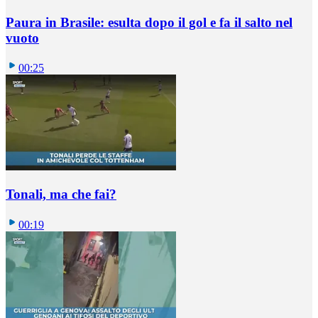
Paura in Brasile: esulta dopo il gol e fa il salto nel
vuoto
00:25
Tonali, ma che fai?
00:19