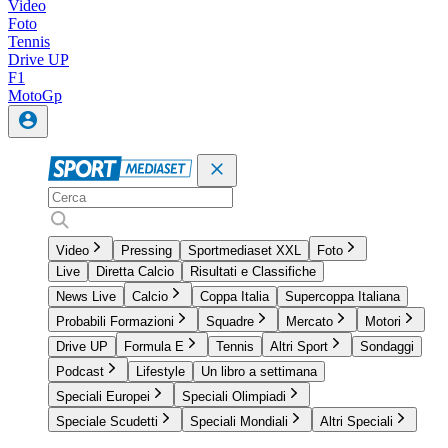
Video
Foto
Tennis
Drive UP
F1
MotoGp
Video
Pressing
Sportmediaset XXL
Foto
Live
Diretta Calcio
Risultati e Classifiche
News Live
Calcio
Coppa Italia
Supercoppa Italiana
Probabili Formazioni
Squadre
Mercato
Motori
Drive UP
Formula E
Tennis
Altri Sport
Sondaggi
Podcast
Lifestyle
Un libro a settimana
Speciali Europei
Speciali Olimpiadi
Speciale Scudetti
Speciali Mondiali
Altri Speciali