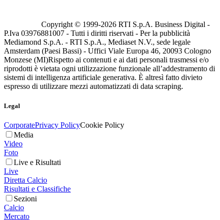
Copyright © 1999-
2026
RTI S.p.A. Business Digital -
P.Iva 03976881007 - Tutti i diritti riservati - Per la pubblicità
Mediamond S.p.A. - RTI S.p.A., Mediaset N.V., sede legale
Amsterdam (Paesi Bassi) - Uffici Viale Europa 46, 20093 Cologno
Monzese (MI)
Rispetto ai contenuti e ai dati personali trasmessi e/o
riprodotti è vietata ogni utilizzazione funzionale all’addestramento di
sistemi di intelligenza artificiale generativa. È altresì fatto divieto
espresso di utilizzare mezzi automatizzati di data scraping.
Legal
Corporate
Privacy Policy
Cookie Policy
Media
Video
Foto
Live e Risultati
Live
Diretta Calcio
Risultati e Classifiche
Sezioni
Calcio
Mercato