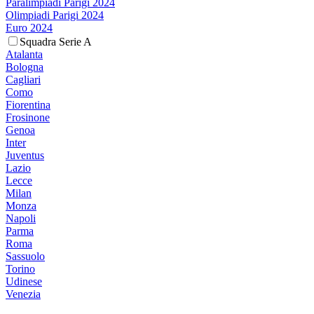
Paralimpiadi Parigi 2024
Olimpiadi Parigi 2024
Euro 2024
Squadra Serie A
Atalanta
Bologna
Cagliari
Como
Fiorentina
Frosinone
Genoa
Inter
Juventus
Lazio
Lecce
Milan
Monza
Napoli
Parma
Roma
Sassuolo
Torino
Udinese
Venezia