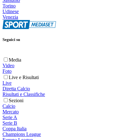
Sassuolo
Torino
Udinese
Venezia
Seguici su
Media
Video
Foto
Live e Risultati
Live
Diretta Calcio
Risultati e Classifiche
Sezioni
Calcio
Mercato
Serie A
Serie B
Coppa Italia
Champions League
Europa League