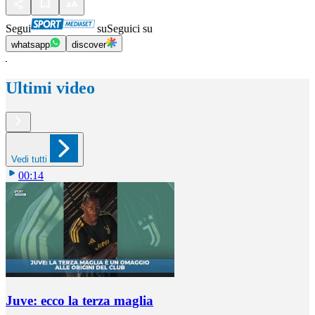
Segui
su
Seguici su
whatsapp
discover
Ultimi video
Vedi tutti
00:14
Juve: ecco la terza maglia