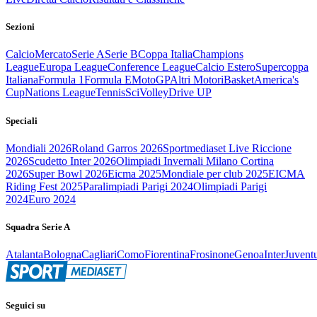
Sezioni
Calcio
Mercato
Serie A
Serie B
Coppa Italia
Champions
League
Europa League
Conference League
Calcio Estero
Supercoppa
Italiana
Formula 1
Formula E
MotoGP
Altri Motori
Basket
America's
Cup
Nations League
Tennis
Sci
Volley
Drive UP
Speciali
Mondiali 2026
Roland Garros 2026
Sportmediaset Live Riccione
2026
Scudetto Inter 2026
Olimpiadi Invernali Milano Cortina
2026
Super Bowl 2026
Eicma 2025
Mondiale per club 2025
EICMA
Riding Fest 2025
Paralimpiadi Parigi 2024
Olimpiadi Parigi
2024
Euro 2024
Squadra Serie A
Atalanta
Bologna
Cagliari
Como
Fiorentina
Frosinone
Genoa
Inter
Juvent
Seguici su