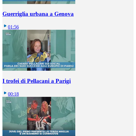
Guerriglia urbana a Genova
01:56
I trofei di Pellacani a Parigi
00:18