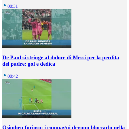
00:31
De Paul si stringe al dolore di Messi per la perdita
del padre: gol e dedica
00:42
Osimhen furioso: i compagni devono bloccarlo nella