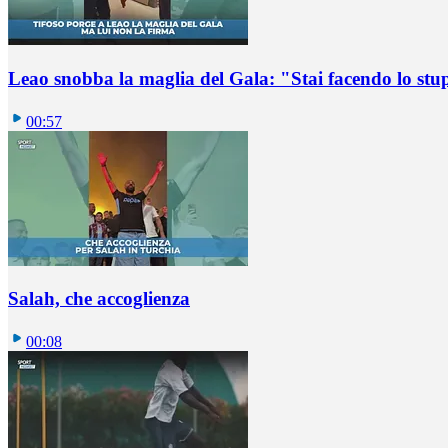
Leao snobba la maglia del Gala: "Stai facendo lo st
00:57
Salah, che accoglienza
00:08