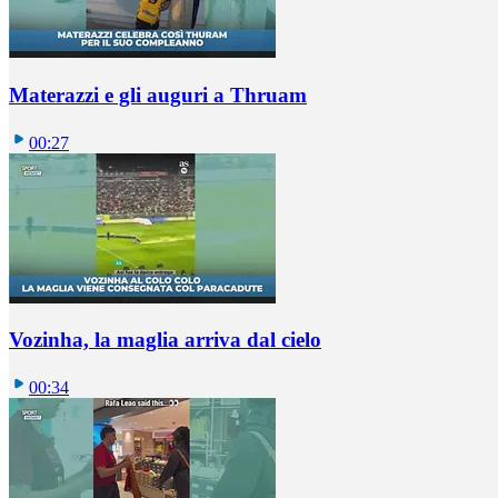
Materazzi e gli auguri a Thruam
00:27
Vozinha, la maglia arriva dal cielo
00:34