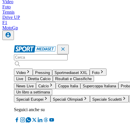
Video
Foto
Tennis
Drive UP
F1
MotoGp
Video
Pressing
Sportmediaset XXL
Foto
Live
Diretta Calcio
Risultati e Classifiche
News Live
Calcio
Coppa Italia
Supercoppa Italiana
Proba
Un libro a settimana
Speciali Europei
Speciali Olimpiadi
Speciale Scudetti
Seguici anche su