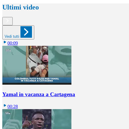
Ultimi video
Vedi tutti
00:09
Yamal in vacanza a Cartagena
00:28