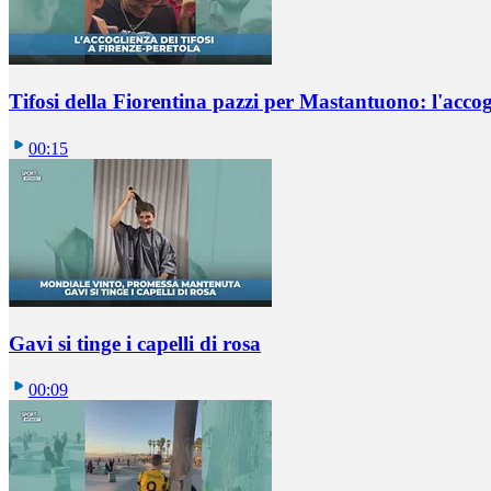
Tifosi della Fiorentina pazzi per Mastantuono: l'accog
00:15
Gavi si tinge i capelli di rosa
00:09