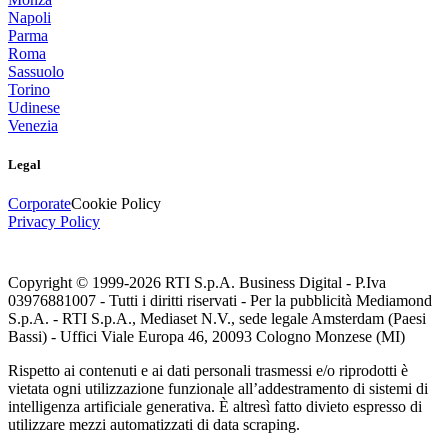
Napoli
Parma
Roma
Sassuolo
Torino
Udinese
Venezia
Legal
Corporate
Cookie Policy
Privacy Policy
Copyright © 1999-
2026
RTI S.p.A. Business Digital - P.Iva
03976881007 - Tutti i diritti riservati - Per la pubblicità Mediamond
S.p.A. - RTI S.p.A., Mediaset N.V., sede legale Amsterdam (Paesi
Bassi) - Uffici Viale Europa 46, 20093 Cologno Monzese (MI)
Rispetto ai contenuti e ai dati personali trasmessi e/o riprodotti è
vietata ogni utilizzazione funzionale all’addestramento di sistemi di
intelligenza artificiale generativa. È altresì fatto divieto espresso di
utilizzare mezzi automatizzati di data scraping.