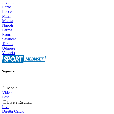
Juventus
Lazio
Lecce
Milan
Monza
Napoli
Parma
Roma
Sassuolo
Torino
Udinese
Venezia
Seguici su
Media
Video
Foto
Live e Risultati
Live
Diretta Calcio