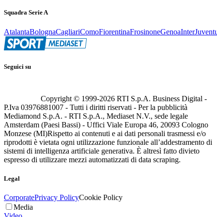
Squadra Serie A
Atalanta
Bologna
Cagliari
Como
Fiorentina
Frosinone
Genoa
Inter
Juvent
Seguici su
Copyright © 1999-
2026
RTI S.p.A. Business Digital -
P.Iva 03976881007 - Tutti i diritti riservati - Per la pubblicità
Mediamond S.p.A. - RTI S.p.A., Mediaset N.V., sede legale
Amsterdam (Paesi Bassi) - Uffici Viale Europa 46, 20093 Cologno
Monzese (MI)
Rispetto ai contenuti e ai dati personali trasmessi e/o
riprodotti è vietata ogni utilizzazione funzionale all’addestramento di
sistemi di intelligenza artificiale generativa. È altresì fatto divieto
espresso di utilizzare mezzi automatizzati di data scraping.
Legal
Corporate
Privacy Policy
Cookie Policy
Media
Video