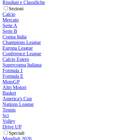
Risultati e Classifiche
Sezioni
Calcio
Mercato
Serie A
Serie B
Coppa Italia
Champions League
Europa League
Conference League
Calcio Estero
Supercoppa Italiana
Formula 1
Formula E
MotoGP
Altri Motori
Basket
America's Cup
Nations League
Tennis
Sci
Volley
Drive UP
Speciali
Mondiali 2026