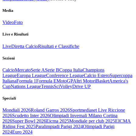
Media
Video
Foto
Live e Risultati
Live
Diretta Calcio
Risultati e Classifiche
Sezioni
Calcio
Mercato
Serie A
Serie B
Coppa Italia
Champions
League
Europa League
Conference League
Calcio Estero
Supercoppa
Italiana
Formula 1
Formula E
MotoGP
Altri Motori
Basket
America's
Cup
Nations League
Tennis
Sci
Volley
Drive UP
Speciali
Mondiali 2026
Roland Garros 2026
Sportmediaset Live Riccione
2026
Scudetto Inter 2026
Olimpiadi Invernali Milano Cortina
2026
Super Bowl 2026
Eicma 2025
Mondiale per club 2025
EICMA
Riding Fest 2025
Paralimpiadi Parigi 2024
Olimpiadi Parigi
2024
Euro 2024