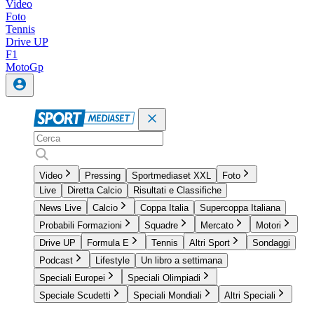
Video
Foto
Tennis
Drive UP
F1
MotoGp
Video
Pressing
Sportmediaset XXL
Foto
Live
Diretta Calcio
Risultati e Classifiche
News Live
Calcio
Coppa Italia
Supercoppa Italiana
Probabili Formazioni
Squadre
Mercato
Motori
Drive UP
Formula E
Tennis
Altri Sport
Sondaggi
Podcast
Lifestyle
Un libro a settimana
Speciali Europei
Speciali Olimpiadi
Speciale Scudetti
Speciali Mondiali
Altri Speciali