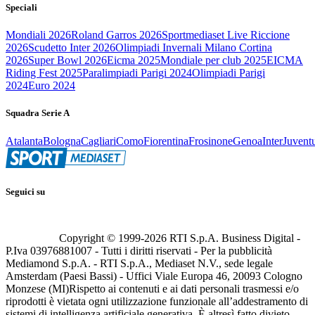
Speciali
Mondiali 2026
Roland Garros 2026
Sportmediaset Live Riccione
2026
Scudetto Inter 2026
Olimpiadi Invernali Milano Cortina
2026
Super Bowl 2026
Eicma 2025
Mondiale per club 2025
EICMA
Riding Fest 2025
Paralimpiadi Parigi 2024
Olimpiadi Parigi
2024
Euro 2024
Squadra Serie A
Atalanta
Bologna
Cagliari
Como
Fiorentina
Frosinone
Genoa
Inter
Juvent
Seguici su
Copyright © 1999-
2026
RTI S.p.A. Business Digital -
P.Iva 03976881007 - Tutti i diritti riservati - Per la pubblicità
Mediamond S.p.A. - RTI S.p.A., Mediaset N.V., sede legale
Amsterdam (Paesi Bassi) - Uffici Viale Europa 46, 20093 Cologno
Monzese (MI)
Rispetto ai contenuti e ai dati personali trasmessi e/o
riprodotti è vietata ogni utilizzazione funzionale all’addestramento di
sistemi di intelligenza artificiale generativa. È altresì fatto divieto