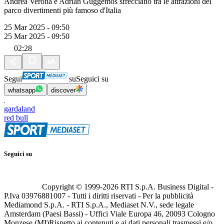
Andrea Verona e Adrian Guggemos sfrecciano tra le attrazioni del
parco divertimenti più famoso d'Italia
25 Mar 2025 - 09:50
25 Mar 2025 - 09:50
02:28
Segui
su
Seguici su
whatsapp
discover
gardaland
red bull
Seguici su
Copyright © 1999-
2026
RTI S.p.A. Business Digital -
P.Iva 03976881007 - Tutti i diritti riservati - Per la pubblicità
Mediamond S.p.A. - RTI S.p.A., Mediaset N.V., sede legale
Amsterdam (Paesi Bassi) - Uffici Viale Europa 46, 20093 Cologno
Monzese (MI)
Rispetto ai contenuti e ai dati personali trasmessi e/o