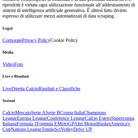
riprodotti è vietata ogni utilizzazione funzionale all’addestramento di
sistemi di intelligenza artificiale generativa. È altresì fatto divieto
espresso di utilizzare mezzi automatizzati di data scraping.
Legal
Corporate
Privacy Policy
Cookie Policy
Media
Video
Foto
Live e Risultati
Live
Diretta Calcio
Risultati e Classifiche
Sezioni
Calcio
Mercato
Serie A
Serie B
Coppa Italia
Champions
League
Europa League
Conference League
Calcio Estero
Supercoppa
Italiana
Formula 1
Formula E
MotoGP
Altri Motori
Basket
America's
Cup
Nations League
Tennis
Sci
Volley
Drive UP