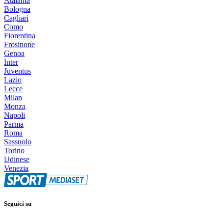
Atalanta
Bologna
Cagliari
Como
Fiorentina
Frosinone
Genoa
Inter
Juventus
Lazio
Lecce
Milan
Monza
Napoli
Parma
Roma
Sassuolo
Torino
Udinese
Venezia
Seguici su