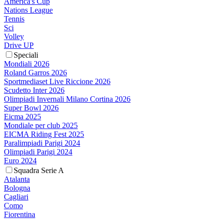
America's Cup
Nations League
Tennis
Sci
Volley
Drive UP
Speciali
Mondiali 2026
Roland Garros 2026
Sportmediaset Live Riccione 2026
Scudetto Inter 2026
Olimpiadi Invernali Milano Cortina 2026
Super Bowl 2026
Eicma 2025
Mondiale per club 2025
EICMA Riding Fest 2025
Paralimpiadi Parigi 2024
Olimpiadi Parigi 2024
Euro 2024
Squadra Serie A
Atalanta
Bologna
Cagliari
Como
Fiorentina