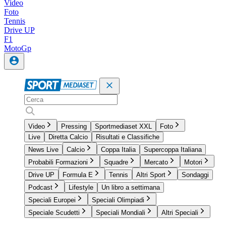
Video
Foto
Tennis
Drive UP
F1
MotoGp
Video
Pressing
Sportmediaset XXL
Foto
Live
Diretta Calcio
Risultati e Classifiche
News Live
Calcio
Coppa Italia
Supercoppa Italiana
Probabili Formazioni
Squadre
Mercato
Motori
Drive UP
Formula E
Tennis
Altri Sport
Sondaggi
Podcast
Lifestyle
Un libro a settimana
Speciali Europei
Speciali Olimpiadi
Speciale Scudetti
Speciali Mondiali
Altri Speciali