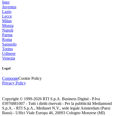
Inter
Juventus
Lazio
Lecce
Milan
Monza
Napoli
Parma
Roma
Sassuolo
Torino
Udinese
Venezia
Legal
Corporate
Cookie Policy
Privacy Policy
Copyright © 1999-
2026
RTI S.p.A. Business Digital - P.Iva
03976881007 - Tutti i diritti riservati - Per la pubblicità Mediamond
S.p.A. - RTI S.p.A., Mediaset N.V., sede legale Amsterdam (Paesi
Bassi) - Uffici Viale Europa 46, 20093 Cologno Monzese (MI)