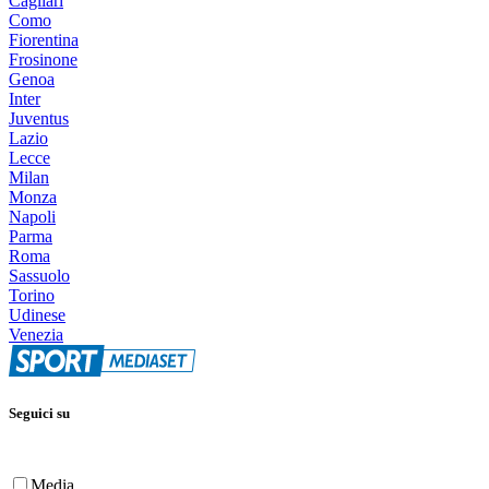
Cagliari
Como
Fiorentina
Frosinone
Genoa
Inter
Juventus
Lazio
Lecce
Milan
Monza
Napoli
Parma
Roma
Sassuolo
Torino
Udinese
Venezia
Seguici su
Media