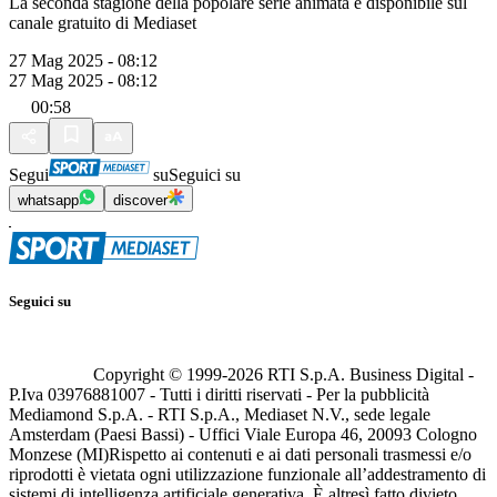
La seconda stagione della popolare serie animata è disponibile sul
canale gratuito di Mediaset
27 Mag 2025 - 08:12
27 Mag 2025 - 08:12
00:58
Segui
su
Seguici su
whatsapp
discover
Seguici su
Copyright © 1999-
2026
RTI S.p.A. Business Digital -
P.Iva 03976881007 - Tutti i diritti riservati - Per la pubblicità
Mediamond S.p.A. - RTI S.p.A., Mediaset N.V., sede legale
Amsterdam (Paesi Bassi) - Uffici Viale Europa 46, 20093 Cologno
Monzese (MI)
Rispetto ai contenuti e ai dati personali trasmessi e/o
riprodotti è vietata ogni utilizzazione funzionale all’addestramento di
sistemi di intelligenza artificiale generativa. È altresì fatto divieto