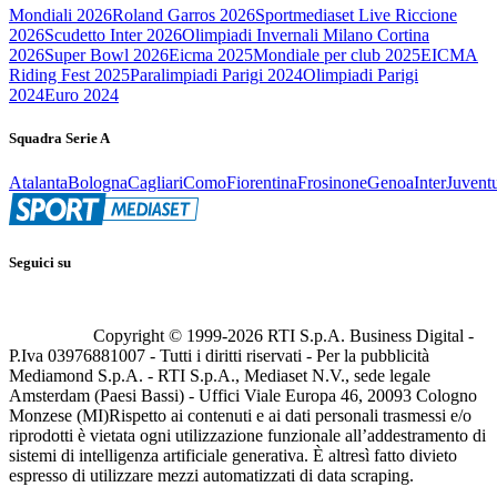
Mondiali 2026
Roland Garros 2026
Sportmediaset Live Riccione
2026
Scudetto Inter 2026
Olimpiadi Invernali Milano Cortina
2026
Super Bowl 2026
Eicma 2025
Mondiale per club 2025
EICMA
Riding Fest 2025
Paralimpiadi Parigi 2024
Olimpiadi Parigi
2024
Euro 2024
Squadra Serie A
Atalanta
Bologna
Cagliari
Como
Fiorentina
Frosinone
Genoa
Inter
Juvent
Seguici su
Copyright © 1999-
2026
RTI S.p.A. Business Digital -
P.Iva 03976881007 - Tutti i diritti riservati - Per la pubblicità
Mediamond S.p.A. - RTI S.p.A., Mediaset N.V., sede legale
Amsterdam (Paesi Bassi) - Uffici Viale Europa 46, 20093 Cologno
Monzese (MI)
Rispetto ai contenuti e ai dati personali trasmessi e/o
riprodotti è vietata ogni utilizzazione funzionale all’addestramento di
sistemi di intelligenza artificiale generativa. È altresì fatto divieto
espresso di utilizzare mezzi automatizzati di data scraping.