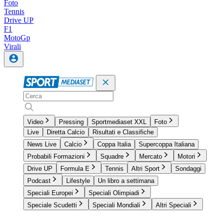
Foto
Tennis
Drive UP
F1
MotoGp
Virali
Video
Pressing
Sportmediaset XXL
Foto
Live
Diretta Calcio
Risultati e Classifiche
News Live
Calcio
Coppa Italia
Supercoppa Italiana
Probabili Formazioni
Squadre
Mercato
Motori
Drive UP
Formula E
Tennis
Altri Sport
Sondaggi
Podcast
Lifestyle
Un libro a settimana
Speciali Europei
Speciali Olimpiadi
Speciale Scudetti
Speciali Mondiali
Altri Speciali