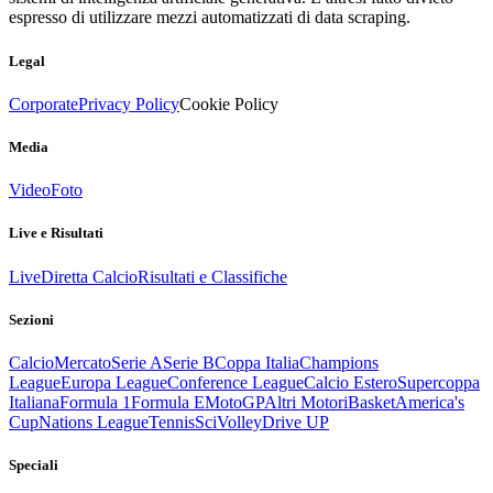
espresso di utilizzare mezzi automatizzati di data scraping.
Legal
Corporate
Privacy Policy
Cookie Policy
Media
Video
Foto
Live e Risultati
Live
Diretta Calcio
Risultati e Classifiche
Sezioni
Calcio
Mercato
Serie A
Serie B
Coppa Italia
Champions
League
Europa League
Conference League
Calcio Estero
Supercoppa
Italiana
Formula 1
Formula E
MotoGP
Altri Motori
Basket
America's
Cup
Nations League
Tennis
Sci
Volley
Drive UP
Speciali