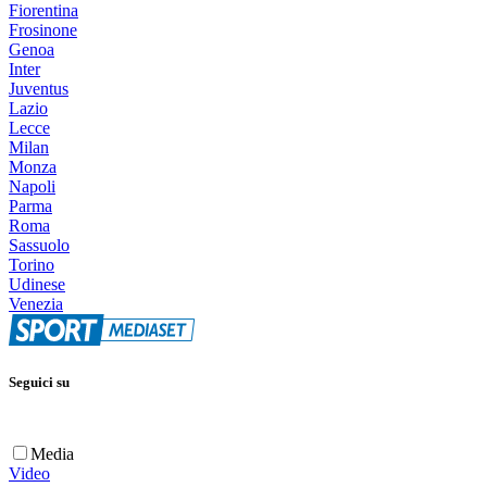
Fiorentina
Frosinone
Genoa
Inter
Juventus
Lazio
Lecce
Milan
Monza
Napoli
Parma
Roma
Sassuolo
Torino
Udinese
Venezia
Seguici su
Media
Video