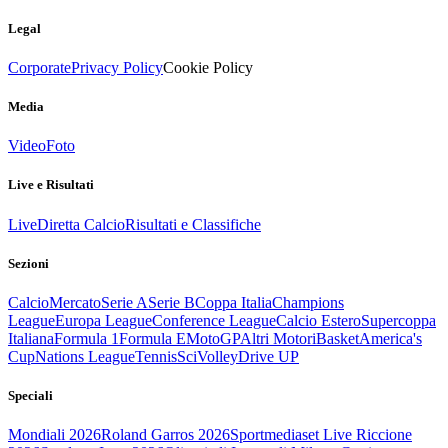
Legal
Corporate
Privacy Policy
Cookie Policy
Media
Video
Foto
Live e Risultati
Live
Diretta Calcio
Risultati e Classifiche
Sezioni
Calcio
Mercato
Serie A
Serie B
Coppa Italia
Champions
League
Europa League
Conference League
Calcio Estero
Supercoppa
Italiana
Formula 1
Formula E
MotoGP
Altri Motori
Basket
America's
Cup
Nations League
Tennis
Sci
Volley
Drive UP
Speciali
Mondiali 2026
Roland Garros 2026
Sportmediaset Live Riccione