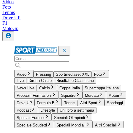
Video
Foto
Tennis
Drive UP
F1
MotoGp
Video
Pressing
Sportmediaset XXL
Foto
Live
Diretta Calcio
Risultati e Classifiche
News Live
Calcio
Coppa Italia
Supercoppa Italiana
Probabili Formazioni
Squadre
Mercato
Motori
Drive UP
Formula E
Tennis
Altri Sport
Sondaggi
Podcast
Lifestyle
Un libro a settimana
Speciali Europei
Speciali Olimpiadi
Speciale Scudetti
Speciali Mondiali
Altri Speciali