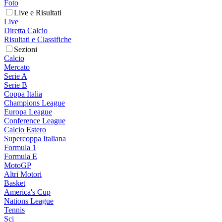
Foto
Live e Risultati
Live
Diretta Calcio
Risultati e Classifiche
Sezioni
Calcio
Mercato
Serie A
Serie B
Coppa Italia
Champions League
Europa League
Conference League
Calcio Estero
Supercoppa Italiana
Formula 1
Formula E
MotoGP
Altri Motori
Basket
America's Cup
Nations League
Tennis
Sci