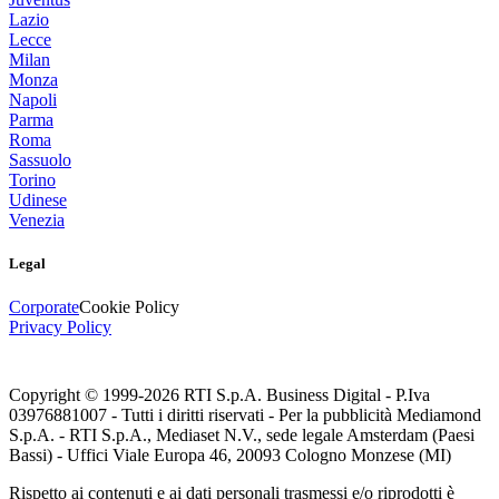
Lazio
Lecce
Milan
Monza
Napoli
Parma
Roma
Sassuolo
Torino
Udinese
Venezia
Legal
Corporate
Cookie Policy
Privacy Policy
Copyright © 1999-
2026
RTI S.p.A. Business Digital - P.Iva
03976881007 - Tutti i diritti riservati - Per la pubblicità Mediamond
S.p.A. - RTI S.p.A., Mediaset N.V., sede legale Amsterdam (Paesi
Bassi) - Uffici Viale Europa 46, 20093 Cologno Monzese (MI)
Rispetto ai contenuti e ai dati personali trasmessi e/o riprodotti è