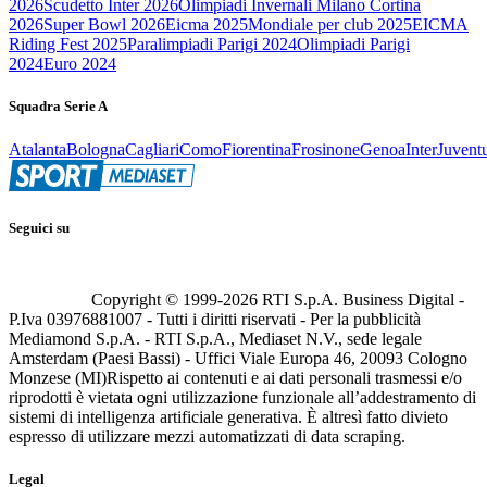
2026
Scudetto Inter 2026
Olimpiadi Invernali Milano Cortina
2026
Super Bowl 2026
Eicma 2025
Mondiale per club 2025
EICMA
Riding Fest 2025
Paralimpiadi Parigi 2024
Olimpiadi Parigi
2024
Euro 2024
Squadra Serie A
Atalanta
Bologna
Cagliari
Como
Fiorentina
Frosinone
Genoa
Inter
Juvent
Seguici su
Copyright © 1999-
2026
RTI S.p.A. Business Digital -
P.Iva 03976881007 - Tutti i diritti riservati - Per la pubblicità
Mediamond S.p.A. - RTI S.p.A., Mediaset N.V., sede legale
Amsterdam (Paesi Bassi) - Uffici Viale Europa 46, 20093 Cologno
Monzese (MI)
Rispetto ai contenuti e ai dati personali trasmessi e/o
riprodotti è vietata ogni utilizzazione funzionale all’addestramento di
sistemi di intelligenza artificiale generativa. È altresì fatto divieto
espresso di utilizzare mezzi automatizzati di data scraping.
Legal