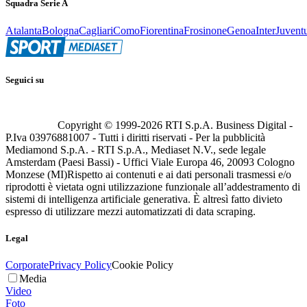
Squadra Serie A
Atalanta
Bologna
Cagliari
Como
Fiorentina
Frosinone
Genoa
Inter
Juvent
Seguici su
Copyright © 1999-
2026
RTI S.p.A. Business Digital -
P.Iva 03976881007 - Tutti i diritti riservati - Per la pubblicità
Mediamond S.p.A. - RTI S.p.A., Mediaset N.V., sede legale
Amsterdam (Paesi Bassi) - Uffici Viale Europa 46, 20093 Cologno
Monzese (MI)
Rispetto ai contenuti e ai dati personali trasmessi e/o
riprodotti è vietata ogni utilizzazione funzionale all’addestramento di
sistemi di intelligenza artificiale generativa. È altresì fatto divieto
espresso di utilizzare mezzi automatizzati di data scraping.
Legal
Corporate
Privacy Policy
Cookie Policy
Media
Video
Foto