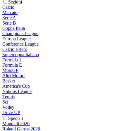
Sezioni
Calcio
Mercato
Serie A
Serie B
Coppa Italia
Champions League
Europa League
Conference League
Calcio Estero
Supercoppa Italiana
Formula 1
Formula E
MotoGP
Altri Motori
Basket
America's Cup
Nations League
Tennis
Sci
Volley
Drive UP
Speciali
Mondiali 2026
Roland Garros 2026