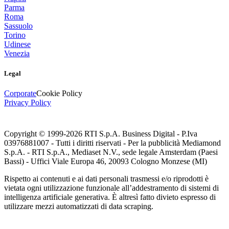
Parma
Roma
Sassuolo
Torino
Udinese
Venezia
Legal
Corporate
Cookie Policy
Privacy Policy
Copyright © 1999-
2026
RTI S.p.A. Business Digital - P.Iva
03976881007 - Tutti i diritti riservati - Per la pubblicità Mediamond
S.p.A. - RTI S.p.A., Mediaset N.V., sede legale Amsterdam (Paesi
Bassi) - Uffici Viale Europa 46, 20093 Cologno Monzese (MI)
Rispetto ai contenuti e ai dati personali trasmessi e/o riprodotti è
vietata ogni utilizzazione funzionale all’addestramento di sistemi di
intelligenza artificiale generativa. È altresì fatto divieto espresso di
utilizzare mezzi automatizzati di data scraping.