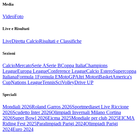
Media
Video
Foto
Live e Risultati
Live
Diretta Calcio
Risultati e Classifiche
Sezioni
Calcio
Mercato
Serie A
Serie B
Coppa Italia
Champions
League
Europa League
Conference League
Calcio Estero
Supercoppa
Italiana
Formula 1
Formula E
MotoGP
Altri Motori
Basket
America's
Cup
Nations League
Tennis
Sci
Volley
Drive UP
Speciali
Mondiali 2026
Roland Garros 2026
Sportmediaset Live Riccione
2026
Scudetto Inter 2026
Olimpiadi Invernali Milano Cortina
2026
Super Bowl 2026
Eicma 2025
Mondiale per club 2025
EICMA
Riding Fest 2025
Paralimpiadi Parigi 2024
Olimpiadi Parigi
2024
Euro 2024