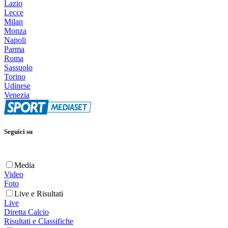
Lazio
Lecce
Milan
Monza
Napoli
Parma
Roma
Sassuolo
Torino
Udinese
Venezia
Seguici su
Media
Video
Foto
Live e Risultati
Live
Diretta Calcio
Risultati e Classifiche