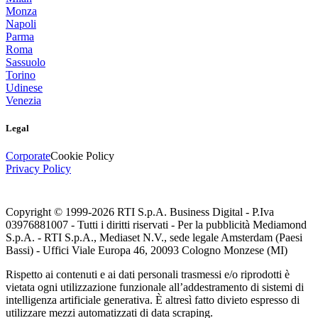
Monza
Napoli
Parma
Roma
Sassuolo
Torino
Udinese
Venezia
Legal
Corporate
Cookie Policy
Privacy Policy
Copyright © 1999-
2026
RTI S.p.A. Business Digital - P.Iva
03976881007 - Tutti i diritti riservati - Per la pubblicità Mediamond
S.p.A. - RTI S.p.A., Mediaset N.V., sede legale Amsterdam (Paesi
Bassi) - Uffici Viale Europa 46, 20093 Cologno Monzese (MI)
Rispetto ai contenuti e ai dati personali trasmessi e/o riprodotti è
vietata ogni utilizzazione funzionale all’addestramento di sistemi di
intelligenza artificiale generativa. È altresì fatto divieto espresso di
utilizzare mezzi automatizzati di data scraping.