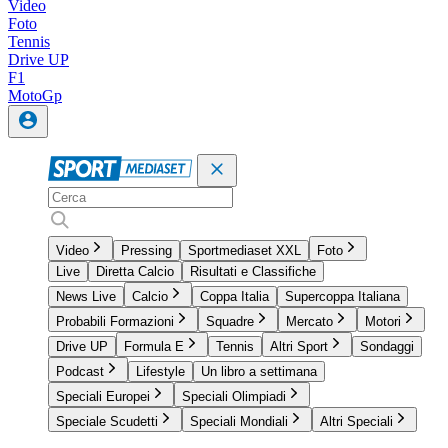
Video
Foto
Tennis
Drive UP
F1
MotoGp
Video
Pressing
Sportmediaset XXL
Foto
Live
Diretta Calcio
Risultati e Classifiche
News Live
Calcio
Coppa Italia
Supercoppa Italiana
Probabili Formazioni
Squadre
Mercato
Motori
Drive UP
Formula E
Tennis
Altri Sport
Sondaggi
Podcast
Lifestyle
Un libro a settimana
Speciali Europei
Speciali Olimpiadi
Speciale Scudetti
Speciali Mondiali
Altri Speciali