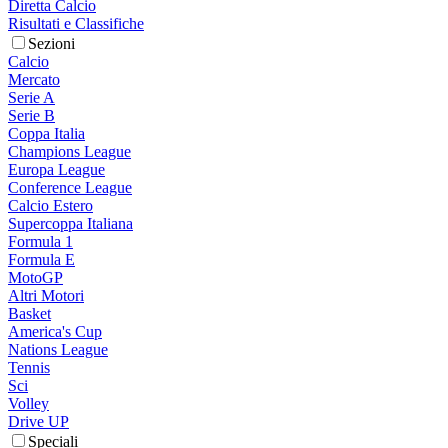
Diretta Calcio
Risultati e Classifiche
Sezioni
Calcio
Mercato
Serie A
Serie B
Coppa Italia
Champions League
Europa League
Conference League
Calcio Estero
Supercoppa Italiana
Formula 1
Formula E
MotoGP
Altri Motori
Basket
America's Cup
Nations League
Tennis
Sci
Volley
Drive UP
Speciali