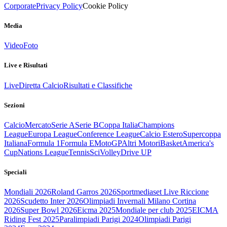
Corporate
Privacy Policy
Cookie Policy
Media
Video
Foto
Live e Risultati
Live
Diretta Calcio
Risultati e Classifiche
Sezioni
Calcio
Mercato
Serie A
Serie B
Coppa Italia
Champions
League
Europa League
Conference League
Calcio Estero
Supercoppa
Italiana
Formula 1
Formula E
MotoGP
Altri Motori
Basket
America's
Cup
Nations League
Tennis
Sci
Volley
Drive UP
Speciali
Mondiali 2026
Roland Garros 2026
Sportmediaset Live Riccione
2026
Scudetto Inter 2026
Olimpiadi Invernali Milano Cortina
2026
Super Bowl 2026
Eicma 2025
Mondiale per club 2025
EICMA
Riding Fest 2025
Paralimpiadi Parigi 2024
Olimpiadi Parigi