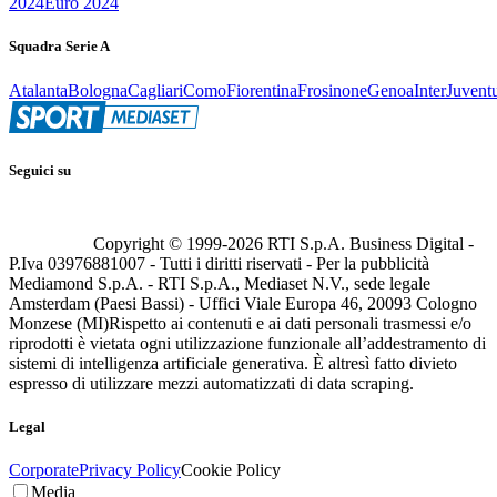
2024
Euro 2024
Squadra Serie A
Atalanta
Bologna
Cagliari
Como
Fiorentina
Frosinone
Genoa
Inter
Juvent
Seguici su
Copyright © 1999-
2026
RTI S.p.A. Business Digital -
P.Iva 03976881007 - Tutti i diritti riservati - Per la pubblicità
Mediamond S.p.A. - RTI S.p.A., Mediaset N.V., sede legale
Amsterdam (Paesi Bassi) - Uffici Viale Europa 46, 20093 Cologno
Monzese (MI)
Rispetto ai contenuti e ai dati personali trasmessi e/o
riprodotti è vietata ogni utilizzazione funzionale all’addestramento di
sistemi di intelligenza artificiale generativa. È altresì fatto divieto
espresso di utilizzare mezzi automatizzati di data scraping.
Legal
Corporate
Privacy Policy
Cookie Policy
Media