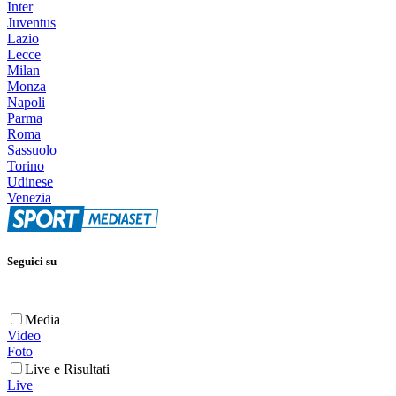
Inter
Juventus
Lazio
Lecce
Milan
Monza
Napoli
Parma
Roma
Sassuolo
Torino
Udinese
Venezia
Seguici su
Media
Video
Foto
Live e Risultati
Live