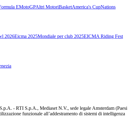
Formula E
MotoGP
Altri Motori
Basket
America's Cup
Nations
wl 2026
Eicma 2025
Mondiale per club 2025
EICMA Riding Fest
enezia
d S.p.A. - RTI S.p.A., Mediaset N.V., sede legale Amsterdam (Paesi
utilizzazione funzionale all’addestramento di sistemi di intelligenza