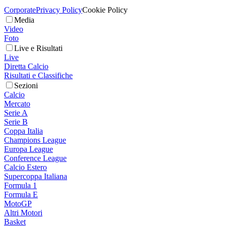
Corporate
Privacy Policy
Cookie Policy
Media
Video
Foto
Live e Risultati
Live
Diretta Calcio
Risultati e Classifiche
Sezioni
Calcio
Mercato
Serie A
Serie B
Coppa Italia
Champions League
Europa League
Conference League
Calcio Estero
Supercoppa Italiana
Formula 1
Formula E
MotoGP
Altri Motori
Basket