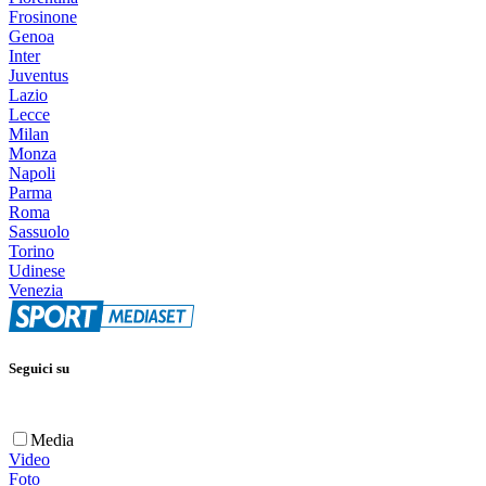
Frosinone
Genoa
Inter
Juventus
Lazio
Lecce
Milan
Monza
Napoli
Parma
Roma
Sassuolo
Torino
Udinese
Venezia
Seguici su
Media
Video
Foto