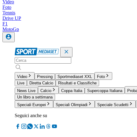
Video
Foto
Tennis
Drive UP
F1
MotoGp
Video
Pressing
Sportmediaset XXL
Foto
Live
Diretta Calcio
Risultati e Classifiche
News Live
Calcio
Coppa Italia
Supercoppa Italiana
Proba
Un libro a settimana
Speciali Europei
Speciali Olimpiadi
Speciale Scudetti
Seguici anche su