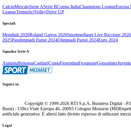
Calcio
Mercato
Serie A
Serie B
Coppa Italia
Champions League
Europa 
League
Tennis
Sci
Volley
Drive UP
Speciali
Mondiali 2026
Roland Garros 2026
Sportmediaset Live Riccione 2026
2025
Paralimpiadi Parigi 2024
Olimpiadi Parigi 2024
Euro 2024
Squadra Serie A
Atalanta
Bologna
Cagliari
Como
Fiorentina
Frosinone
Genoa
Inter
Juvent
Seguici su
Copyright © 1999-
2026
RTI S.p.A. Business Digital - P.I
Bassi) - Uffici Viale Europa 46, 20093 Cologno Monzese (MI)
Rispett
artificiale generativa. È altresì fatto divieto espresso di utilizzare mez
Legal