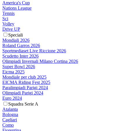
America's Cup
Nations League
Tennis
Sci
Volley
Drive UP
Speciali
Mondiali 2026
Roland Garros 2026
Sportmediaset Live Riccione 2026
Scudetto Inter 2026
Olimpiadi Invernali Milano Cortina 2026
Super Bowl 2026
Eicma 2025
Mondiale per club 2025
EICMA Riding Fest 2025
Paralimpiadi Parigi 2024
Olimpiadi Parigi 2024
Euro 2024
Squadra Serie A
Atalanta
Bologna
Cagliari
Como
Fiorentina