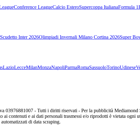
League
Conference League
Calcio Estero
Supercoppa Italiana
Formula 1
Scudetto Inter 2026
Olimpiadi Invernali Milano Cortina 2026
Super Bo
us
Lazio
Lecce
Milan
Monza
Napoli
Parma
Roma
Sassuolo
Torino
Udinese
V
va 03976881007 - Tutti i diritti riservati - Per la pubblicità Mediamon
o ai contenuti e ai dati personali trasmessi e/o riprodotti è vietata ogni 
zi automatizzati di data scraping.