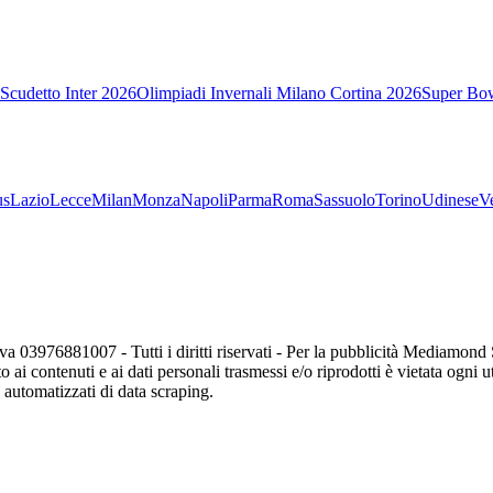
Scudetto Inter 2026
Olimpiadi Invernali Milano Cortina 2026
Super Bo
us
Lazio
Lecce
Milan
Monza
Napoli
Parma
Roma
Sassuolo
Torino
Udinese
V
va 03976881007 - Tutti i diritti riservati - Per la pubblicità Mediamon
o ai contenuti e ai dati personali trasmessi e/o riprodotti è vietata ogni 
zi automatizzati di data scraping.