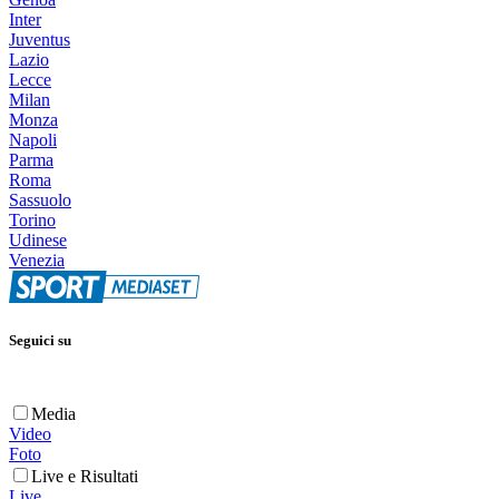
Inter
Juventus
Lazio
Lecce
Milan
Monza
Napoli
Parma
Roma
Sassuolo
Torino
Udinese
Venezia
Seguici su
Media
Video
Foto
Live e Risultati
Live