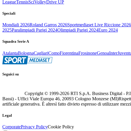
League
Tennis
Sci
Volley
Drive UP
Speciali
Mondiali 2026
Roland Garros 2026
Sportmediaset Live Riccione 2026
2025
Paralimpiadi Parigi 2024
Olimpiadi Parigi 2024
Euro 2024
Squadra Serie A
Atalanta
Bologna
Cagliari
Como
Fiorentina
Frosinone
Genoa
Inter
Juvent
Seguici su
Copyright © 1999-
2026
RTI S.p.A. Business Digital - P.I
Bassi) - Uffici Viale Europa 46, 20093 Cologno Monzese (MI)
Rispett
artificiale generativa. È altresì fatto divieto espresso di utilizzare mez
Legal
Corporate
Privacy Policy
Cookie Policy