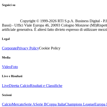
Seguici su
Copyright © 1999-
2026
RTI S.p.A. Business Digital - P.I
Bassi) - Uffici Viale Europa 46, 20093 Cologno Monzese (MI)
Rispett
artificiale generativa. È altresì fatto divieto espresso di utilizzare mez
Legal
Corporate
Privacy Policy
Cookie Policy
Media
Video
Foto
Live e Risultati
Live
Diretta Calcio
Risultati e Classifiche
Sezioni
Calcio
Mercato
Serie A
Serie B
Coppa Italia
Champions League
Europa 