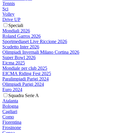
Tennis
Sci
Volley
Drive UP
Speciali
Mondiali 2026
Roland Garros 2026
Sportmediaset Live Riccione 2026
Scudetto Inter 2026
Olimpiadi Invernali Milano Cortina 2026
Super Bowl 2026
Eicma 2025
Mondiale per club 2025
EICMA Riding Fest 2025
Paralimpiadi Parigi 2024
Olimpiadi Parigi 2024
Euro 2024
Squadra Serie A
Atalanta
Bologna
Cagliari
Como
Fiorentina
Frosinone
Genoa