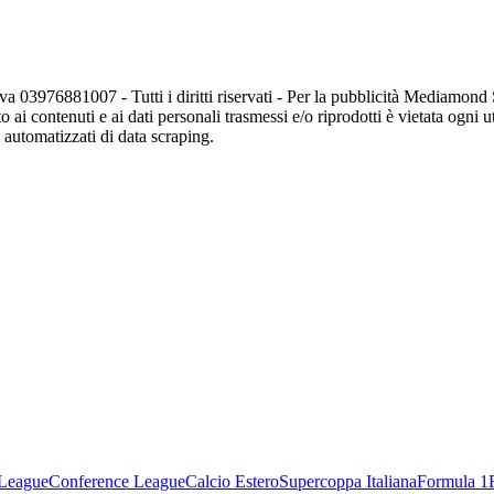
va 03976881007 - Tutti i diritti riservati - Per la pubblicità Mediamon
o ai contenuti e ai dati personali trasmessi e/o riprodotti è vietata ogni 
zi automatizzati di data scraping.
League
Conference League
Calcio Estero
Supercoppa Italiana
Formula 1