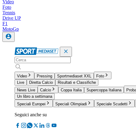
Video
Foto
Tennis
Drive UP
F1
MotoGp
Video
Pressing
Sportmediaset XXL
Foto
Live
Diretta Calcio
Risultati e Classifiche
News Live
Calcio
Coppa Italia
Supercoppa Italiana
Proba
Un libro a settimana
Speciali Europei
Speciali Olimpiadi
Speciale Scudetti
Seguici anche su