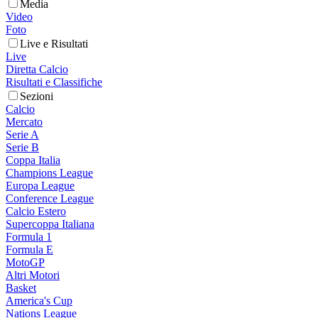
Media
Video
Foto
Live e Risultati
Live
Diretta Calcio
Risultati e Classifiche
Sezioni
Calcio
Mercato
Serie A
Serie B
Coppa Italia
Champions League
Europa League
Conference League
Calcio Estero
Supercoppa Italiana
Formula 1
Formula E
MotoGP
Altri Motori
Basket
America's Cup
Nations League