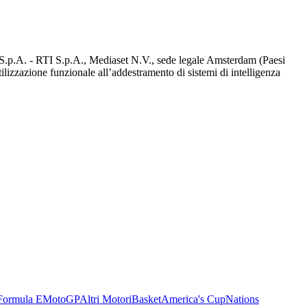
d S.p.A. - RTI S.p.A., Mediaset N.V., sede legale Amsterdam (Paesi
utilizzazione funzionale all’addestramento di sistemi di intelligenza
Formula E
MotoGP
Altri Motori
Basket
America's Cup
Nations