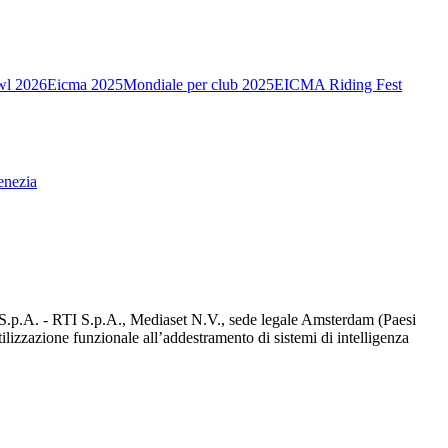
wl 2026
Eicma 2025
Mondiale per club 2025
EICMA Riding Fest
enezia
d S.p.A. - RTI S.p.A., Mediaset N.V., sede legale Amsterdam (Paesi
utilizzazione funzionale all’addestramento di sistemi di intelligenza