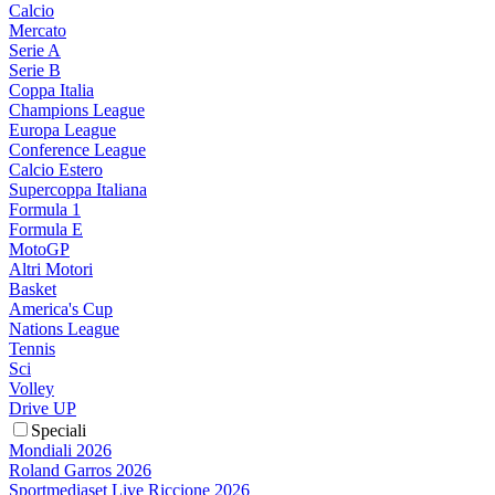
Calcio
Mercato
Serie A
Serie B
Coppa Italia
Champions League
Europa League
Conference League
Calcio Estero
Supercoppa Italiana
Formula 1
Formula E
MotoGP
Altri Motori
Basket
America's Cup
Nations League
Tennis
Sci
Volley
Drive UP
Speciali
Mondiali 2026
Roland Garros 2026
Sportmediaset Live Riccione 2026