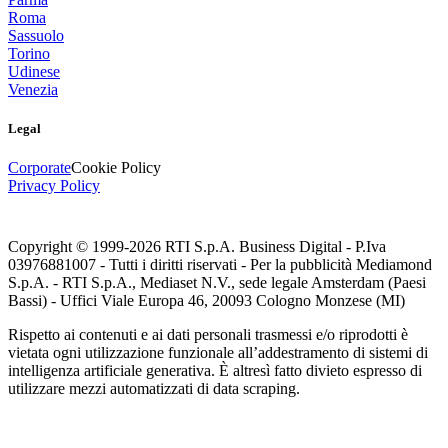
Roma
Sassuolo
Torino
Udinese
Venezia
Legal
Corporate
Cookie Policy
Privacy Policy
Copyright © 1999-
2026
RTI S.p.A. Business Digital - P.Iva
03976881007 - Tutti i diritti riservati - Per la pubblicità Mediamond
S.p.A. - RTI S.p.A., Mediaset N.V., sede legale Amsterdam (Paesi
Bassi) - Uffici Viale Europa 46, 20093 Cologno Monzese (MI)
Rispetto ai contenuti e ai dati personali trasmessi e/o riprodotti è
vietata ogni utilizzazione funzionale all’addestramento di sistemi di
intelligenza artificiale generativa. È altresì fatto divieto espresso di
utilizzare mezzi automatizzati di data scraping.