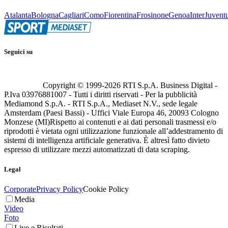
Atalanta
Bologna
Cagliari
Como
Fiorentina
Frosinone
Genoa
Inter
Juvent
Seguici su
Copyright © 1999-
2026
RTI S.p.A. Business Digital -
P.Iva 03976881007 - Tutti i diritti riservati - Per la pubblicità
Mediamond S.p.A. - RTI S.p.A., Mediaset N.V., sede legale
Amsterdam (Paesi Bassi) - Uffici Viale Europa 46, 20093 Cologno
Monzese (MI)
Rispetto ai contenuti e ai dati personali trasmessi e/o
riprodotti è vietata ogni utilizzazione funzionale all’addestramento di
sistemi di intelligenza artificiale generativa. È altresì fatto divieto
espresso di utilizzare mezzi automatizzati di data scraping.
Legal
Corporate
Privacy Policy
Cookie Policy
Media
Video
Foto
Live e Risultati