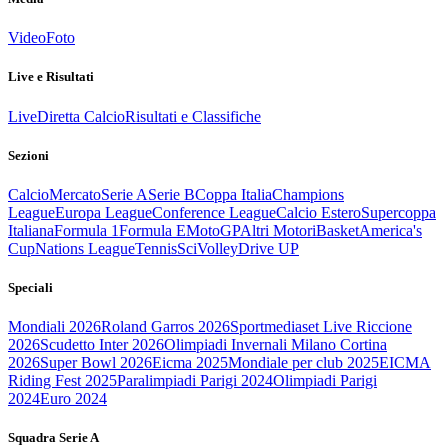
Video
Foto
Live e Risultati
Live
Diretta Calcio
Risultati e Classifiche
Sezioni
Calcio
Mercato
Serie A
Serie B
Coppa Italia
Champions
League
Europa League
Conference League
Calcio Estero
Supercoppa
Italiana
Formula 1
Formula E
MotoGP
Altri Motori
Basket
America's
Cup
Nations League
Tennis
Sci
Volley
Drive UP
Speciali
Mondiali 2026
Roland Garros 2026
Sportmediaset Live Riccione
2026
Scudetto Inter 2026
Olimpiadi Invernali Milano Cortina
2026
Super Bowl 2026
Eicma 2025
Mondiale per club 2025
EICMA
Riding Fest 2025
Paralimpiadi Parigi 2024
Olimpiadi Parigi
2024
Euro 2024
Squadra Serie A