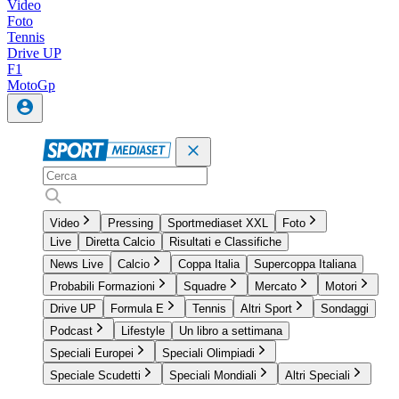
Video
Foto
Tennis
Drive UP
F1
MotoGp
Video
Pressing
Sportmediaset XXL
Foto
Live
Diretta Calcio
Risultati e Classifiche
News Live
Calcio
Coppa Italia
Supercoppa Italiana
Probabili Formazioni
Squadre
Mercato
Motori
Drive UP
Formula E
Tennis
Altri Sport
Sondaggi
Podcast
Lifestyle
Un libro a settimana
Speciali Europei
Speciali Olimpiadi
Speciale Scudetti
Speciali Mondiali
Altri Speciali