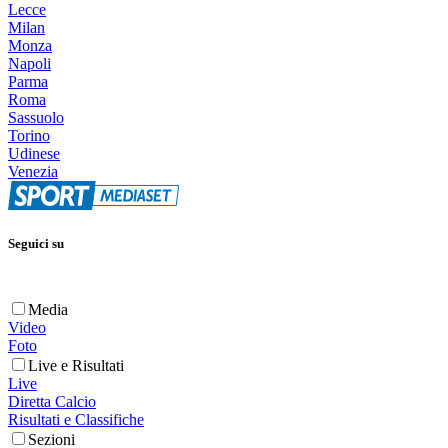
Lecce
Milan
Monza
Napoli
Parma
Roma
Sassuolo
Torino
Udinese
Venezia
Seguici su
Media
Video
Foto
Live e Risultati
Live
Diretta Calcio
Risultati e Classifiche
Sezioni