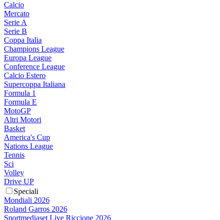
Calcio
Mercato
Serie A
Serie B
Coppa Italia
Champions League
Europa League
Conference League
Calcio Estero
Supercoppa Italiana
Formula 1
Formula E
MotoGP
Altri Motori
Basket
America's Cup
Nations League
Tennis
Sci
Volley
Drive UP
Speciali
Mondiali 2026
Roland Garros 2026
Sportmediaset Live Riccione 2026