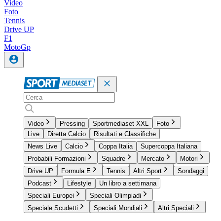
Video
Foto
Tennis
Drive UP
F1
MotoGp
Video
Pressing
Sportmediaset XXL
Foto
Live
Diretta Calcio
Risultati e Classifiche
News Live
Calcio
Coppa Italia
Supercoppa Italiana
Probabili Formazioni
Squadre
Mercato
Motori
Drive UP
Formula E
Tennis
Altri Sport
Sondaggi
Podcast
Lifestyle
Un libro a settimana
Speciali Europei
Speciali Olimpiadi
Speciale Scudetti
Speciali Mondiali
Altri Speciali