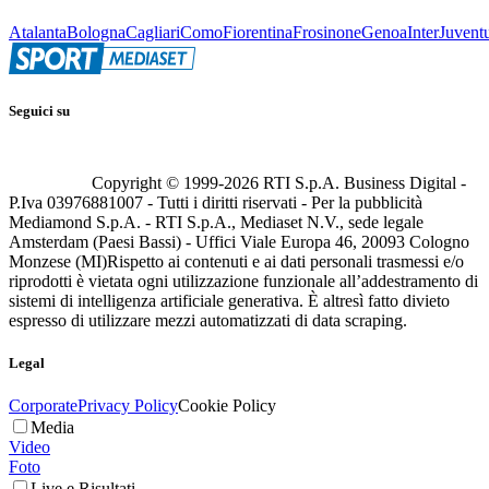
Atalanta
Bologna
Cagliari
Como
Fiorentina
Frosinone
Genoa
Inter
Juvent
Seguici su
Copyright © 1999-
2026
RTI S.p.A. Business Digital -
P.Iva 03976881007 - Tutti i diritti riservati - Per la pubblicità
Mediamond S.p.A. - RTI S.p.A., Mediaset N.V., sede legale
Amsterdam (Paesi Bassi) - Uffici Viale Europa 46, 20093 Cologno
Monzese (MI)
Rispetto ai contenuti e ai dati personali trasmessi e/o
riprodotti è vietata ogni utilizzazione funzionale all’addestramento di
sistemi di intelligenza artificiale generativa. È altresì fatto divieto
espresso di utilizzare mezzi automatizzati di data scraping.
Legal
Corporate
Privacy Policy
Cookie Policy
Media
Video
Foto
Live e Risultati