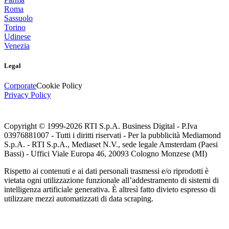
Roma
Sassuolo
Torino
Udinese
Venezia
Legal
Corporate
Cookie Policy
Privacy Policy
Copyright © 1999-
2026
RTI S.p.A. Business Digital - P.Iva
03976881007 - Tutti i diritti riservati - Per la pubblicità Mediamond
S.p.A. - RTI S.p.A., Mediaset N.V., sede legale Amsterdam (Paesi
Bassi) - Uffici Viale Europa 46, 20093 Cologno Monzese (MI)
Rispetto ai contenuti e ai dati personali trasmessi e/o riprodotti è
vietata ogni utilizzazione funzionale all’addestramento di sistemi di
intelligenza artificiale generativa. È altresì fatto divieto espresso di
utilizzare mezzi automatizzati di data scraping.