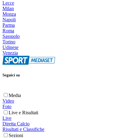
Lecce
Milan
Monza
Napoli
Parma
Roma
Sassuolo
Torino
Udinese
Venezia
Seguici su
Media
Video
Foto
Live e Risultati
Live
Diretta Calcio
Risultati e Classifiche
Sezioni