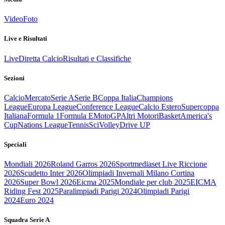
Video
Foto
Live e Risultati
Live
Diretta Calcio
Risultati e Classifiche
Sezioni
Calcio
Mercato
Serie A
Serie B
Coppa Italia
Champions
League
Europa League
Conference League
Calcio Estero
Supercoppa
Italiana
Formula 1
Formula E
MotoGP
Altri Motori
Basket
America's
Cup
Nations League
Tennis
Sci
Volley
Drive UP
Speciali
Mondiali 2026
Roland Garros 2026
Sportmediaset Live Riccione
2026
Scudetto Inter 2026
Olimpiadi Invernali Milano Cortina
2026
Super Bowl 2026
Eicma 2025
Mondiale per club 2025
EICMA
Riding Fest 2025
Paralimpiadi Parigi 2024
Olimpiadi Parigi
2024
Euro 2024
Squadra Serie A