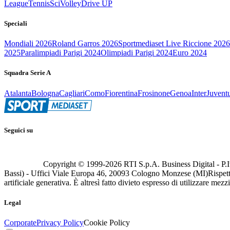
League
Tennis
Sci
Volley
Drive UP
Speciali
Mondiali 2026
Roland Garros 2026
Sportmediaset Live Riccione 2026
2025
Paralimpiadi Parigi 2024
Olimpiadi Parigi 2024
Euro 2024
Squadra Serie A
Atalanta
Bologna
Cagliari
Como
Fiorentina
Frosinone
Genoa
Inter
Juvent
Seguici su
Copyright © 1999-
2026
RTI S.p.A. Business Digital - P.I
Bassi) - Uffici Viale Europa 46, 20093 Cologno Monzese (MI)
Rispett
artificiale generativa. È altresì fatto divieto espresso di utilizzare mez
Legal
Corporate
Privacy Policy
Cookie Policy