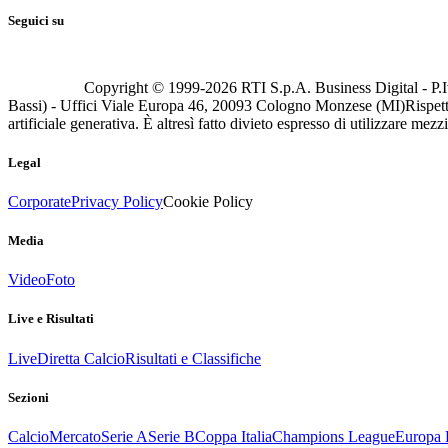
Seguici su
Copyright © 1999-
2026
RTI S.p.A. Business Digital - P.I
Bassi) - Uffici Viale Europa 46, 20093 Cologno Monzese (MI)
Rispett
artificiale generativa. È altresì fatto divieto espresso di utilizzare mez
Legal
Corporate
Privacy Policy
Cookie Policy
Media
Video
Foto
Live e Risultati
Live
Diretta Calcio
Risultati e Classifiche
Sezioni
Calcio
Mercato
Serie A
Serie B
Coppa Italia
Champions League
Europa 