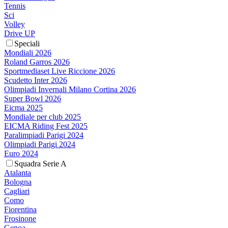
Tennis
Sci
Volley
Drive UP
Speciali
Mondiali 2026
Roland Garros 2026
Sportmediaset Live Riccione 2026
Scudetto Inter 2026
Olimpiadi Invernali Milano Cortina 2026
Super Bowl 2026
Eicma 2025
Mondiale per club 2025
EICMA Riding Fest 2025
Paralimpiadi Parigi 2024
Olimpiadi Parigi 2024
Euro 2024
Squadra Serie A
Atalanta
Bologna
Cagliari
Como
Fiorentina
Frosinone
Genoa