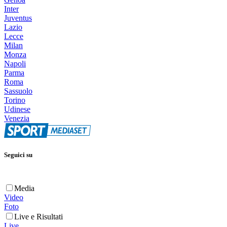
Inter
Juventus
Lazio
Lecce
Milan
Monza
Napoli
Parma
Roma
Sassuolo
Torino
Udinese
Venezia
Seguici su
Media
Video
Foto
Live e Risultati
Live