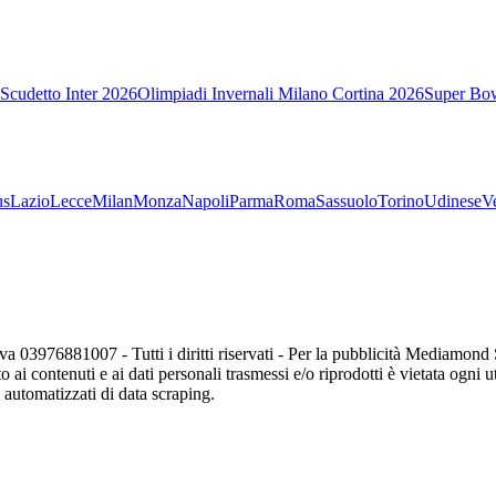
Scudetto Inter 2026
Olimpiadi Invernali Milano Cortina 2026
Super Bo
us
Lazio
Lecce
Milan
Monza
Napoli
Parma
Roma
Sassuolo
Torino
Udinese
V
va 03976881007 - Tutti i diritti riservati - Per la pubblicità Mediamon
o ai contenuti e ai dati personali trasmessi e/o riprodotti è vietata ogni 
zi automatizzati di data scraping.