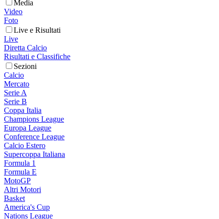
Media
Video
Foto
Live e Risultati
Live
Diretta Calcio
Risultati e Classifiche
Sezioni
Calcio
Mercato
Serie A
Serie B
Coppa Italia
Champions League
Europa League
Conference League
Calcio Estero
Supercoppa Italiana
Formula 1
Formula E
MotoGP
Altri Motori
Basket
America's Cup
Nations League