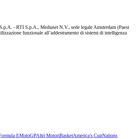
d S.p.A. - RTI S.p.A., Mediaset N.V., sede legale Amsterdam (Paesi
utilizzazione funzionale all’addestramento di sistemi di intelligenza
Formula E
MotoGP
Altri Motori
Basket
America's Cup
Nations