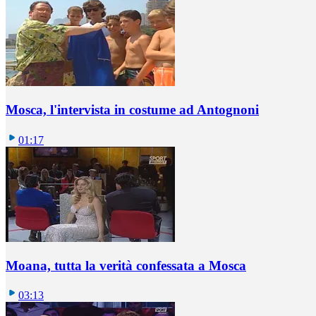
Mosca, l'intervista in costume ad Antognoni
01:17
Moana, tutta la verità confessata a Mosca
03:13