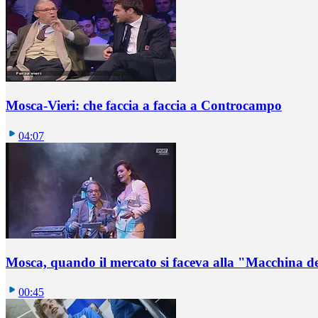
Mosca-Vieri: che faccia a faccia a Controcampo
04:07
Mosca, quando il mercato si faceva alla "Macchina de
00:45