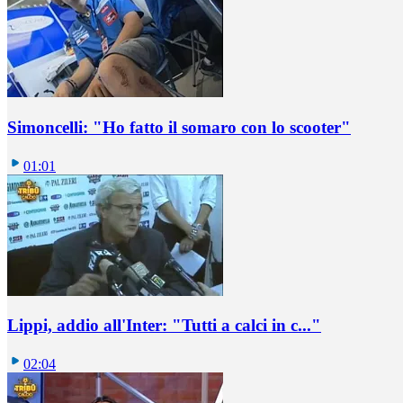
Simoncelli: "Ho fatto il somaro con lo scooter"
01:01
Lippi, addio all'Inter: "Tutti a calci in c..."
02:04