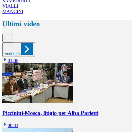
SAMPDORIA
VIALLI
MANCINI
Ultimi video
Vedi tutti
01:06
Piccinini-Mosca, litigio per Alba Parietti
00:33