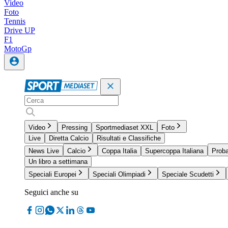
Video
Foto
Tennis
Drive UP
F1
MotoGp
Video
Pressing
Sportmediaset XXL
Foto
Live
Diretta Calcio
Risultati e Classifiche
News Live
Calcio
Coppa Italia
Supercoppa Italiana
Proba
Un libro a settimana
Speciali Europei
Speciali Olimpiadi
Speciale Scudetti
Seguici anche su