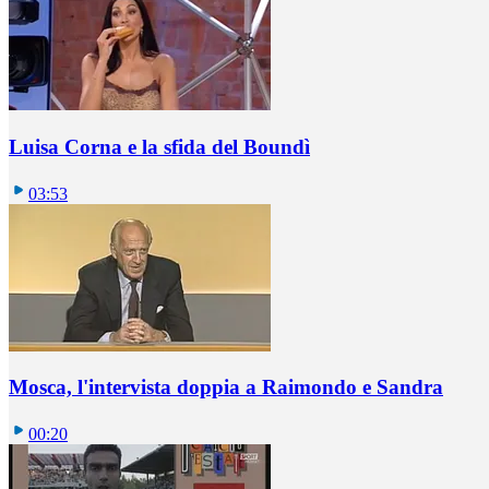
Luisa Corna e la sfida del Boundì
03:53
Mosca, l'intervista doppia a Raimondo e Sandra
00:20