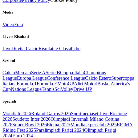
Corporate
Privacy Policy
Cookie Policy
Media
Video
Foto
Live e Risultati
Live
Diretta Calcio
Risultati e Classifiche
Sezioni
Calcio
Mercato
Serie A
Serie B
Coppa Italia
Champions
League
Europa League
Conference League
Calcio Estero
Supercoppa
Italiana
Formula 1
Formula E
MotoGP
Altri Motori
Basket
America's
Cup
Nations League
Tennis
Sci
Volley
Drive UP
Speciali
Mondiali 2026
Roland Garros 2026
Sportmediaset Live Riccione
2026
Scudetto Inter 2026
Olimpiadi Invernali Milano Cortina
2026
Super Bowl 2026
Eicma 2025
Mondiale per club 2025
EICMA
Riding Fest 2025
Paralimpiadi Parigi 2024
Olimpiadi Parigi
2024
Euro 2024