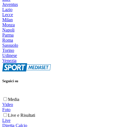
Juventus
Lazio
Lecce
Milan
Monza
Napoli
Parma
Roma
Sassuolo
Torino
Udinese
Venezia
Seguici su
Media
Video
Foto
Live e Risultati
Live
Diretta Calcio