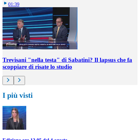
01:39
Trevisani "nella testa" di Sabatini? Il lapsus che fa
scoppiare di risate lo studio
I più visti