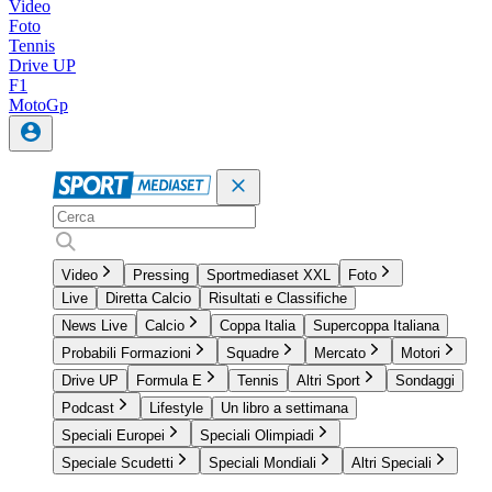
Video
Foto
Tennis
Drive UP
F1
MotoGp
Video
Pressing
Sportmediaset XXL
Foto
Live
Diretta Calcio
Risultati e Classifiche
News Live
Calcio
Coppa Italia
Supercoppa Italiana
Probabili Formazioni
Squadre
Mercato
Motori
Drive UP
Formula E
Tennis
Altri Sport
Sondaggi
Podcast
Lifestyle
Un libro a settimana
Speciali Europei
Speciali Olimpiadi
Speciale Scudetti
Speciali Mondiali
Altri Speciali