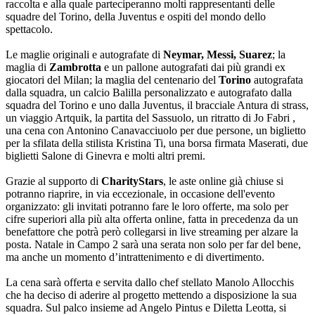
raccolta e alla quale parteciperanno molti rappresentanti delle
squadre del Torino, della Juventus e ospiti del mondo dello
spettacolo.
Le maglie originali e autografate di
Neymar, Messi, Suarez
; la
maglia di
Zambrotta
e un pallone autografati dai più grandi ex
giocatori del Milan; la maglia del centenario del
Torino
autografata
dalla squadra, un calcio Balilla personalizzato e autografato dalla
squadra del Torino e uno dalla Juventus, il bracciale Antura di strass,
un viaggio Artquik, la partita del Sassuolo, un ritratto di Jo Fabri ,
una cena con Antonino Canavacciuolo per due persone, un biglietto
per la sfilata della stilista Kristina Ti, una borsa firmata Maserati, due
biglietti Salone di Ginevra e molti altri premi.
Grazie al supporto di
CharityStars
, le aste online già chiuse si
potranno riaprire, in via eccezionale, in occasione dell'evento
organizzato: gli invitati potranno fare le loro offerte, ma solo per
cifre superiori alla più alta offerta online, fatta in precedenza da un
benefattore che potrà però collegarsi in live streaming per alzare la
posta. Natale in Campo 2 sarà una serata non solo per far del bene,
ma anche un momento d’intrattenimento e di divertimento.
La cena sarà offerta e servita dallo chef stellato Manolo Allocchis
che ha deciso di aderire al progetto mettendo a disposizione la sua
squadra. Sul palco insieme ad Angelo Pintus e Diletta Leotta, si