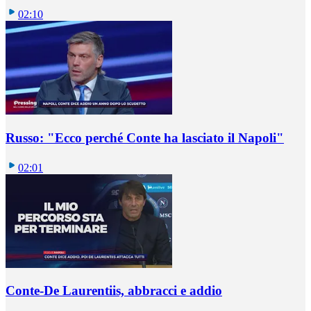
02:10
Russo: "Ecco perché Conte ha lasciato il Napoli"
02:01
Conte-De Laurentiis, abbracci e addio