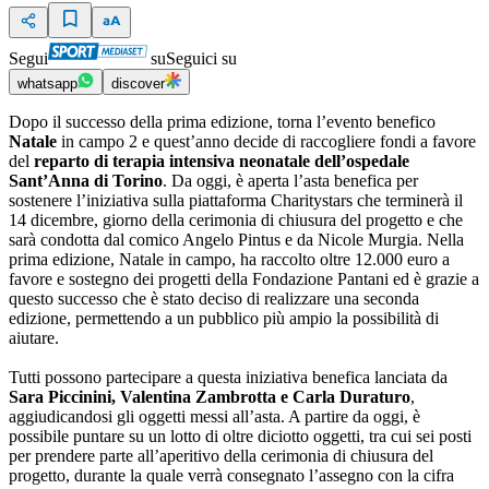
Segui
su
Seguici su
whatsapp
discover
Dopo il successo della prima edizione, torna l’evento benefico
Natale
in campo 2 e quest’anno decide di raccogliere fondi a favore
del
reparto di terapia intensiva neonatale dell’ospedale
Sant’Anna di Torino
. Da oggi, è aperta l’asta benefica per
sostenere l’iniziativa sulla piattaforma Charitystars che terminerà il
14 dicembre, giorno della cerimonia di chiusura del progetto e che
sarà condotta dal comico Angelo Pintus e da Nicole Murgia. Nella
prima edizione, Natale in campo, ha raccolto oltre 12.000 euro a
favore e sostegno dei progetti della Fondazione Pantani ed è grazie a
questo successo che è stato deciso di realizzare una seconda
edizione, permettendo a un pubblico più ampio la possibilità di
aiutare.
Tutti possono partecipare a questa iniziativa benefica lanciata da
Sara Piccinini, Valentina Zambrotta e Carla Duraturo
,
aggiudicandosi gli oggetti messi all’asta. A partire da oggi, è
possibile puntare su un lotto di oltre diciotto oggetti, tra cui sei posti
per prendere parte all’aperitivo della cerimonia di chiusura del
progetto, durante la quale verrà consegnato l’assegno con la cifra