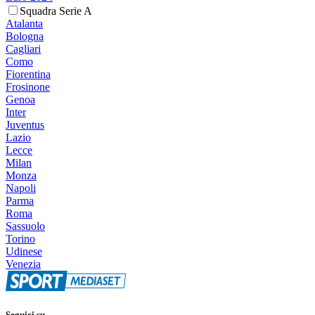
Squadra Serie A
Atalanta
Bologna
Cagliari
Como
Fiorentina
Frosinone
Genoa
Inter
Juventus
Lazio
Lecce
Milan
Monza
Napoli
Parma
Roma
Sassuolo
Torino
Udinese
Venezia
Seguici su