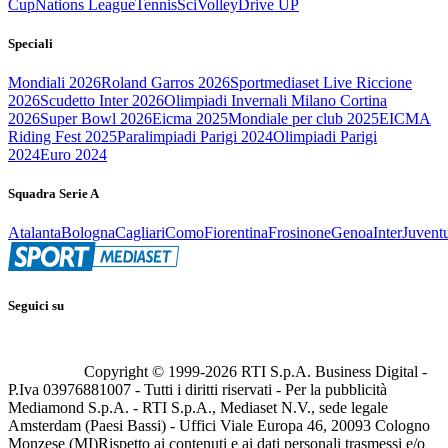
Cup
Nations League
Tennis
Sci
Volley
Drive UP
Speciali
Mondiali 2026
Roland Garros 2026
Sportmediaset Live Riccione
2026
Scudetto Inter 2026
Olimpiadi Invernali Milano Cortina
2026
Super Bowl 2026
Eicma 2025
Mondiale per club 2025
EICMA
Riding Fest 2025
Paralimpiadi Parigi 2024
Olimpiadi Parigi
2024
Euro 2024
Squadra Serie A
Atalanta
Bologna
Cagliari
Como
Fiorentina
Frosinone
Genoa
Inter
Juvent
Seguici su
Copyright © 1999-
2026
RTI S.p.A. Business Digital -
P.Iva 03976881007 - Tutti i diritti riservati - Per la pubblicità
Mediamond S.p.A. - RTI S.p.A., Mediaset N.V., sede legale
Amsterdam (Paesi Bassi) - Uffici Viale Europa 46, 20093 Cologno
Monzese (MI)
Rispetto ai contenuti e ai dati personali trasmessi e/o