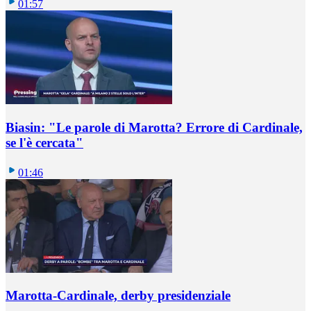
01:57
Biasin: "Le parole di Marotta? Errore di Cardinale,
se l'è cercata"
01:46
Marotta-Cardinale, derby presidenziale