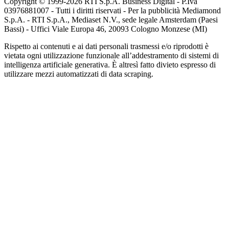
Copyright © 1999-
2026
RTI S.p.A. Business Digital - P.Iva
03976881007 - Tutti i diritti riservati - Per la pubblicità Mediamond
S.p.A. - RTI S.p.A., Mediaset N.V., sede legale Amsterdam (Paesi
Bassi) - Uffici Viale Europa 46, 20093 Cologno Monzese (MI)
Rispetto ai contenuti e ai dati personali trasmessi e/o riprodotti è
vietata ogni utilizzazione funzionale all’addestramento di sistemi di
intelligenza artificiale generativa. È altresì fatto divieto espresso di
utilizzare mezzi automatizzati di data scraping.