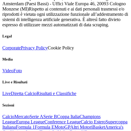
Amsterdam (Paesi Bassi) - Uffici Viale Europa 46, 20093 Cologno
Monzese (MI)
Rispetto ai contenuti e ai dati personali trasmessi e/o
riprodotti è vietata ogni utilizzazione funzionale all’addestramento di
sistemi di intelligenza artificiale generativa. È altresì fatto divieto
espresso di utilizzare mezzi automatizzati di data scraping.
Legal
Corporate
Privacy Policy
Cookie Policy
Media
Video
Foto
Live e Risultati
Live
Diretta Calcio
Risultati e Classifiche
Sezioni
Calcio
Mercato
Serie A
Serie B
Coppa Italia
Champions
League
Europa League
Conference League
Calcio Estero
Supercoppa
Italiana
Formula 1
Formula E
MotoGP
Altri Motori
Basket
America's