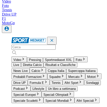
Video
Foto
Tennis
Drive UP
F1
MotoGp
Video
Pressing
Sportmediaset XXL
Foto
Live
Diretta Calcio
Risultati e Classifiche
News Live
Calcio
Coppa Italia
Supercoppa Italiana
Probabili Formazioni
Squadre
Mercato
Motori
Drive UP
Formula E
Tennis
Altri Sport
Sondaggi
Podcast
Lifestyle
Un libro a settimana
Speciali Europei
Speciali Olimpiadi
Speciale Scudetti
Speciali Mondiali
Altri Speciali