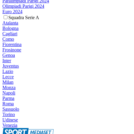
Paralimpiadi Parigi 2024
Olimpiadi Parigi 2024
Euro 2024
Squadra Serie A
Atalanta
Bologna
Cagliari
Como
Fiorentina
Frosinone
Genoa
Inter
Juventus
Lazio
Lecce
Milan
Monza
Napoli
Parma
Roma
Sassuolo
Torino
Udinese
Venezia