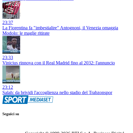
23:37
La Fiorentina fa "imbestialire" Antognoni, il Venezia omaggia
Modolo: le maglie ritirate
23:33
Vinicius rinnova con il Real Madrid fino al 2032: l'annuncio
23:12
Salah: da brividi l'accoglienza nello stadio del Trabzonspor
Seguici su