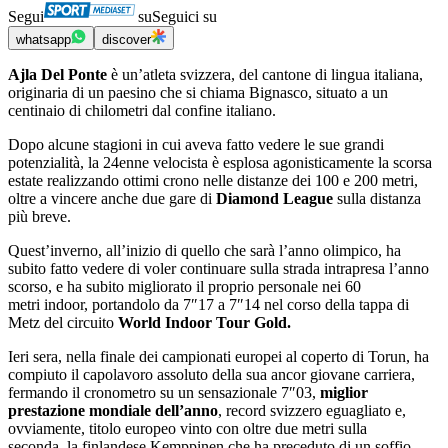
Segui
su
Seguici su
whatsapp
discover
Ajla Del Ponte
è un’atleta svizzera, del cantone di lingua italiana,
originaria di un paesino che si chiama Bignasco, situato a un
centinaio di chilometri dal confine italiano.
Dopo alcune stagioni in cui aveva fatto vedere le sue grandi
potenzialità, la 24enne velocista è esplosa agonisticamente la scorsa
estate realizzando ottimi crono nelle distanze dei 100 e 200 metri,
oltre a vincere anche due gare di
Diamond League
sulla distanza
più breve.
Quest’inverno, all’inizio di quello che sarà l’anno olimpico, ha
subito fatto vedere di voler continuare sulla strada intrapresa l’anno
scorso, e ha subito migliorato il proprio personale nei 60
metri indoor, portandolo da 7″17 a 7″14 nel corso della tappa di
Metz del circuito
World Indoor Tour Gold.
Ieri sera, nella finale dei campionati europei al coperto di Torun, ha
compiuto il capolavoro assoluto della sua ancor giovane carriera,
fermando il cronometro su un sensazionale 7″03,
miglior
prestazione mondiale dell’anno
, record svizzero eguagliato e,
ovviamente, titolo europeo vinto con oltre due metri sulla
seconda, la finlandese Kemppinen che ha preceduto di un soffio,