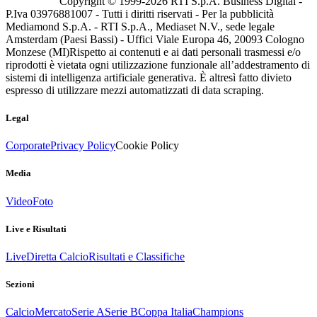
Copyright © 1999-
2026
RTI S.p.A. Business Digital -
P.Iva 03976881007 - Tutti i diritti riservati - Per la pubblicità
Mediamond S.p.A. - RTI S.p.A., Mediaset N.V., sede legale
Amsterdam (Paesi Bassi) - Uffici Viale Europa 46, 20093 Cologno
Monzese (MI)
Rispetto ai contenuti e ai dati personali trasmessi e/o
riprodotti è vietata ogni utilizzazione funzionale all’addestramento di
sistemi di intelligenza artificiale generativa. È altresì fatto divieto
espresso di utilizzare mezzi automatizzati di data scraping.
Legal
Corporate
Privacy Policy
Cookie Policy
Media
Video
Foto
Live e Risultati
Live
Diretta Calcio
Risultati e Classifiche
Sezioni
Calcio
Mercato
Serie A
Serie B
Coppa Italia
Champions