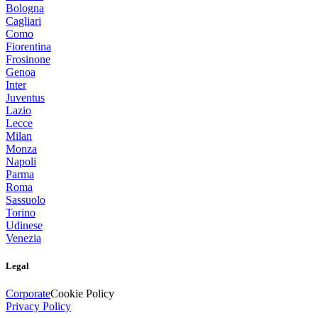
Bologna
Cagliari
Como
Fiorentina
Frosinone
Genoa
Inter
Juventus
Lazio
Lecce
Milan
Monza
Napoli
Parma
Roma
Sassuolo
Torino
Udinese
Venezia
Legal
Corporate
Cookie Policy
Privacy Policy