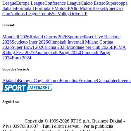
League
Europa League
Conference League
Calcio Estero
Supercoppa
Italiana
Formula 1
Formula E
MotoGP
Altri Motori
Basket
America's
Cup
Nations League
Tennis
Sci
Volley
Drive UP
Speciali
Mondiali 2026
Roland Garros 2026
Sportmediaset Live Riccione
2026
Scudetto Inter 2026
Olimpiadi Invernali Milano Cortina
2026
Super Bowl 2026
Eicma 2025
Mondiale per club 2025
EICMA
Riding Fest 2025
Paralimpiadi Parigi 2024
Olimpiadi Parigi
2024
Euro 2024
Squadra Serie A
Atalanta
Bologna
Cagliari
Como
Fiorentina
Frosinone
Genoa
Inter
Juvent
Seguici su
Copyright © 1999-
2026
RTI S.p.A. Business Digital -
P.Iva 03976881007 - Tutti i diritti riservati - Per la pubblicità