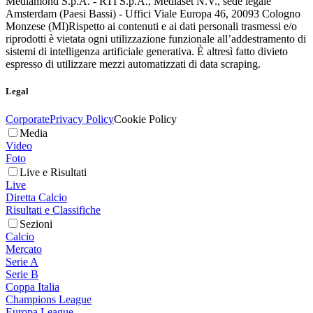
Mediamond S.p.A. - RTI S.p.A., Mediaset N.V., sede legale
Amsterdam (Paesi Bassi) - Uffici Viale Europa 46, 20093 Cologno
Monzese (MI)
Rispetto ai contenuti e ai dati personali trasmessi e/o
riprodotti è vietata ogni utilizzazione funzionale all’addestramento di
sistemi di intelligenza artificiale generativa. È altresì fatto divieto
espresso di utilizzare mezzi automatizzati di data scraping.
Legal
Corporate
Privacy Policy
Cookie Policy
Media
Video
Foto
Live e Risultati
Live
Diretta Calcio
Risultati e Classifiche
Sezioni
Calcio
Mercato
Serie A
Serie B
Coppa Italia
Champions League
Europa League