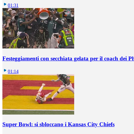
01:31
Festeggiamenti con secchiata gelata per il coach dei P
01:14
Super Bowl: si sbloccano i Kansas City Chiefs