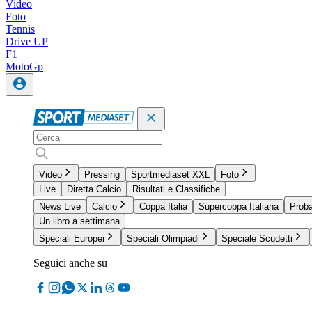
Video
Foto
Tennis
Drive UP
F1
MotoGp
Video
Pressing
Sportmediaset XXL
Foto
Live
Diretta Calcio
Risultati e Classifiche
News Live
Calcio
Coppa Italia
Supercoppa Italiana
Proba
Un libro a settimana
Speciali Europei
Speciali Olimpiadi
Speciale Scudetti
Seguici anche su