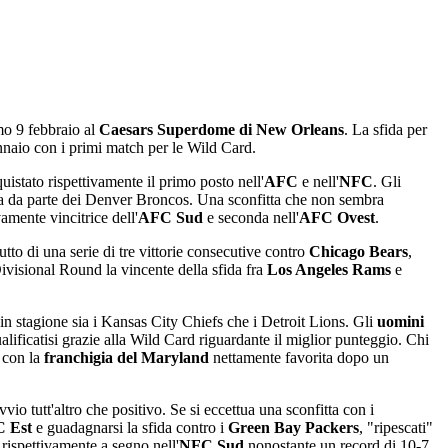
mo 9 febbraio al
Caesars Superdome di New Orleans
. La sfida per
ennaio con i primi match per le Wild Card.
stato rispettivamente il primo posto nell'
AFC
e nell'
NFC
. Gli
nata da parte dei Denver Broncos. Una sconfitta che non sembra
ivamente vincitrice dell'
AFC Sud
e seconda nell'
AFC Ovest
.
tto di una serie di tre vittorie consecutive contro
Chicago Bears
,
Divisional Round la vincente della sfida fra
Los Angeles Rams
e
 in stagione sia i Kansas City Chiefs che i Detroit Lions. Gli
uomini
alificatisi grazie alla Wild Card riguardante il miglior punteggio. Chi
 con la
franchigia del Maryland
nettamente favorita dopo un
io tutt'altro che positivo. Se si eccettua una sconfitta con i
 Est
e guadagnarsi la sfida contro i
Green Bay Packers
, "ripescati"
ispettivamente a segno nell'
NFC Sud
nonostante un record di 10-7,