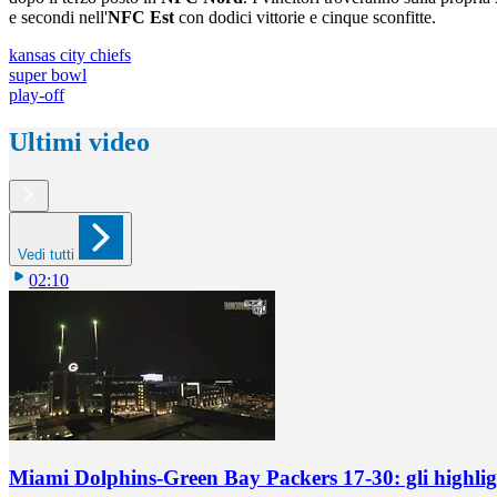
e secondi nell'
NFC Est
con dodici vittorie e cinque sconfitte.
kansas city chiefs
super bowl
play-off
Ultimi video
Vedi tutti
02:10
Miami Dolphins-Green Bay Packers 17-30: gli highlig