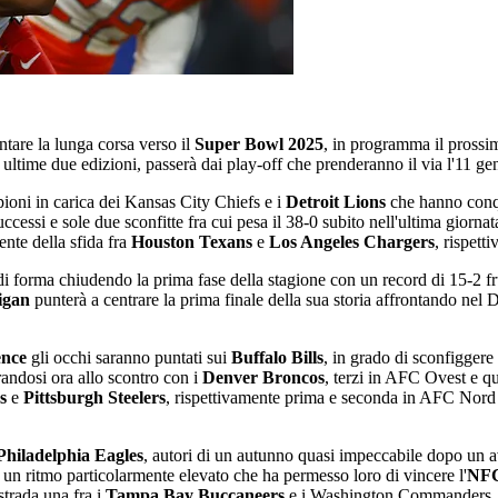
ontare la lunga corsa verso il
Super Bowl 2025
, in programma il prossi
le ultime due edizioni, passerà dai play-off che prenderanno il via l'11 g
ioni in carica dei Kansas City Chiefs e i
Detroit Lions
che hanno conqui
ccessi e sole due sconfitte fra cui pesa il 38-0 subito nell'ultima gior
ente della sfida fra
Houston Texans
e
Los Angeles Chargers
, rispett
i forma chiudendo la prima fase della stagione con un record di 15-2 fru
igan
punterà a centrare la prima finale della sua storia affrontando nel 
ence
gli occhi saranno puntati sui
Buffalo Bills
, in grado di sconfiggere
andosi ora allo scontro con i
Denver Broncos
, terzi in AFC Ovest e qu
s
e
Pittsburgh Steelers
, rispettivamente prima e seconda in AFC Nord
Philadelphia Eagles
, autori di un autunno quasi impeccabile dopo un avv
un ritmo particolarmente elevato che ha permesso loro di vincere l'
NFC
 strada una fra i
Tampa Bay Buccaneers
e i Washington Commanders, r