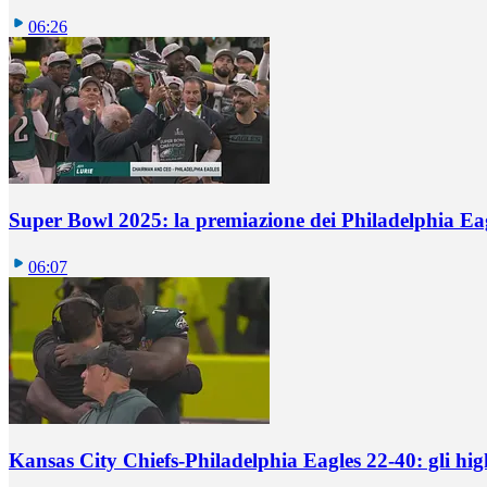
06:26
Super Bowl 2025: la premiazione dei Philadelphia Ea
06:07
Kansas City Chiefs-Philadelphia Eagles 22-40: gli hig