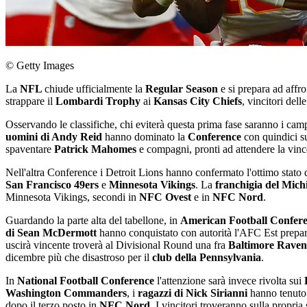
© Getty Images
La
NFL
chiude ufficialmente la
Regular Season
e si prepara ad affr
strappare il
Lombardi Trophy
ai
Kansas City Chiefs
, vincitori del
Osservando le classifiche, chi eviterà questa prima fase saranno i camp
uomini di Andy Reid
hanno dominato la
Conference
con quindici su
spaventare
Patrick Mahomes
e compagni, pronti ad attendere la vinc
Nell'altra Conference i Detroit Lions hanno confermato l'ottimo stato d
San Francisco 49ers
e
Minnesota Vikings
. La
franchigia del Mich
Minnesota Vikings, secondi in
NFC Ovest
e in
NFC Nord
.
Guardando la parte alta del tabellone, in
American Football Confer
di Sean McDermott
hanno conquistato con autorità l'AFC Est prepar
uscirà vincente troverà al Divisional Round una fra
Baltimore Raven
dicembre più che disastroso per il
club della Pennsylvania
.
In
National Football Conference
l'attenzione sarà invece rivolta sui
Washington Commanders
, i
ragazzi di Nick Sirianni
hanno tenuto 
dopo il terzo posto in
NFC Nord
. I vincitori troveranno sulla propria