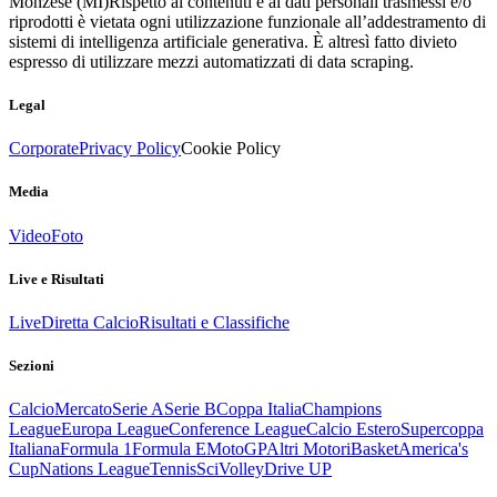
Monzese (MI)
Rispetto ai contenuti e ai dati personali trasmessi e/o
riprodotti è vietata ogni utilizzazione funzionale all’addestramento di
sistemi di intelligenza artificiale generativa. È altresì fatto divieto
espresso di utilizzare mezzi automatizzati di data scraping.
Legal
Corporate
Privacy Policy
Cookie Policy
Media
Video
Foto
Live e Risultati
Live
Diretta Calcio
Risultati e Classifiche
Sezioni
Calcio
Mercato
Serie A
Serie B
Coppa Italia
Champions
League
Europa League
Conference League
Calcio Estero
Supercoppa
Italiana
Formula 1
Formula E
MotoGP
Altri Motori
Basket
America's
Cup
Nations League
Tennis
Sci
Volley
Drive UP