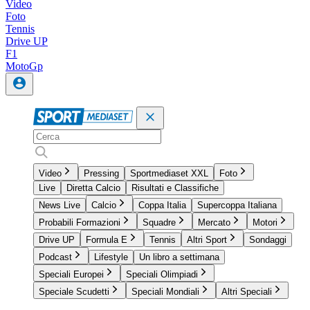
Video
Foto
Tennis
Drive UP
F1
MotoGp
Video
Pressing
Sportmediaset XXL
Foto
Live
Diretta Calcio
Risultati e Classifiche
News Live
Calcio
Coppa Italia
Supercoppa Italiana
Probabili Formazioni
Squadre
Mercato
Motori
Drive UP
Formula E
Tennis
Altri Sport
Sondaggi
Podcast
Lifestyle
Un libro a settimana
Speciali Europei
Speciali Olimpiadi
Speciale Scudetti
Speciali Mondiali
Altri Speciali