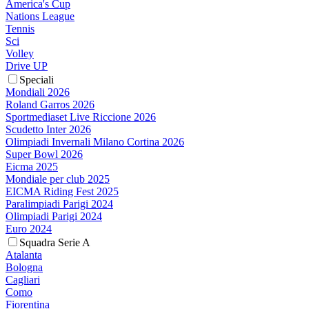
America's Cup
Nations League
Tennis
Sci
Volley
Drive UP
Speciali
Mondiali 2026
Roland Garros 2026
Sportmediaset Live Riccione 2026
Scudetto Inter 2026
Olimpiadi Invernali Milano Cortina 2026
Super Bowl 2026
Eicma 2025
Mondiale per club 2025
EICMA Riding Fest 2025
Paralimpiadi Parigi 2024
Olimpiadi Parigi 2024
Euro 2024
Squadra Serie A
Atalanta
Bologna
Cagliari
Como
Fiorentina