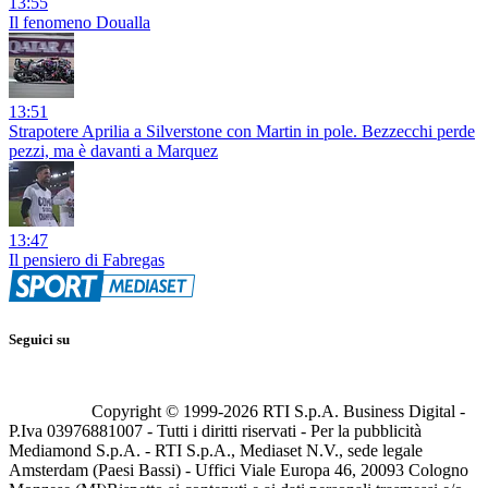
13:55
Il fenomeno Doualla
13:51
Strapotere Aprilia a Silverstone con Martin in pole. Bezzecchi perde
pezzi, ma è davanti a Marquez
13:47
Il pensiero di Fabregas
Seguici su
Copyright © 1999-
2026
RTI S.p.A. Business Digital -
P.Iva 03976881007 - Tutti i diritti riservati - Per la pubblicità
Mediamond S.p.A. - RTI S.p.A., Mediaset N.V., sede legale
Amsterdam (Paesi Bassi) - Uffici Viale Europa 46, 20093 Cologno