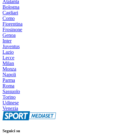
Atalanta
Bologna
Cagliari
Como
Fiorentina
Frosinone
Genoa
Inter
Juventus
Lazio
Lecce
Milan
Monza
Napoli
Parma
Roma
Sassuolo
Torino
Udinese
Venezia
Seguici su