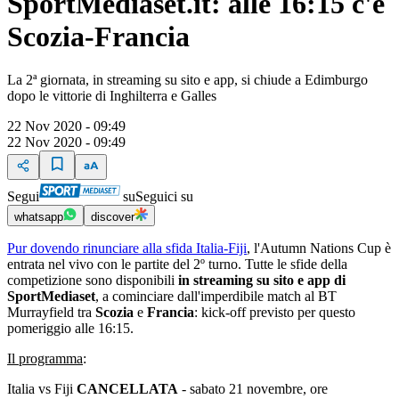
SportMediaset.it: alle 16:15 c'è
Scozia-Francia
La 2ª giornata, in streaming su sito e app, si chiude a Edimburgo
dopo le vittorie di Inghilterra e Galles
22 Nov 2020 - 09:49
22 Nov 2020 - 09:49
Segui
su
Seguici su
whatsapp
discover
Pur dovendo rinunciare alla sfida Italia-Fiji
, l'Autumn Nations Cup è
entrata nel vivo con le partite del 2º turno. Tutte le sfide della
competizione sono disponibili
in streaming su sito e app di
SportMediaset
, a cominciare dall'imperdibile match al BT
Murrayfield tra
Scozia
e
Francia
: kick-off previsto per questo
pomeriggio alle 16:15.
Il programma
:
Italia vs Fiji
CANCELLATA
- sabato 21 novembre, ore