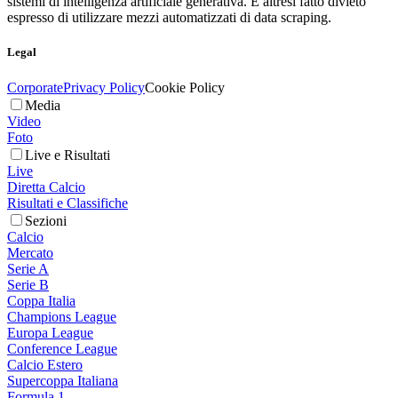
sistemi di intelligenza artificiale generativa. È altresì fatto divieto
espresso di utilizzare mezzi automatizzati di data scraping.
Legal
Corporate
Privacy Policy
Cookie Policy
Media
Video
Foto
Live e Risultati
Live
Diretta Calcio
Risultati e Classifiche
Sezioni
Calcio
Mercato
Serie A
Serie B
Coppa Italia
Champions League
Europa League
Conference League
Calcio Estero
Supercoppa Italiana
Formula 1