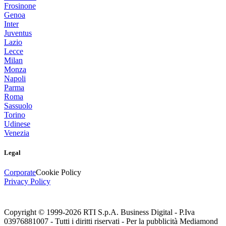
Frosinone
Genoa
Inter
Juventus
Lazio
Lecce
Milan
Monza
Napoli
Parma
Roma
Sassuolo
Torino
Udinese
Venezia
Legal
Corporate
Cookie Policy
Privacy Policy
Copyright © 1999-
2026
RTI S.p.A. Business Digital - P.Iva
03976881007 - Tutti i diritti riservati - Per la pubblicità Mediamond