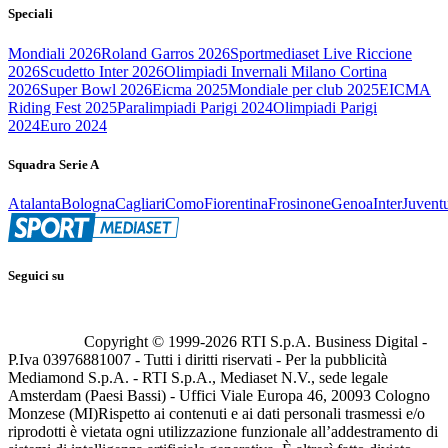
Speciali
Mondiali 2026
Roland Garros 2026
Sportmediaset Live Riccione
2026
Scudetto Inter 2026
Olimpiadi Invernali Milano Cortina
2026
Super Bowl 2026
Eicma 2025
Mondiale per club 2025
EICMA
Riding Fest 2025
Paralimpiadi Parigi 2024
Olimpiadi Parigi
2024
Euro 2024
Squadra Serie A
Atalanta
Bologna
Cagliari
Como
Fiorentina
Frosinone
Genoa
Inter
Juvent
Seguici su
Copyright © 1999-
2026
RTI S.p.A. Business Digital -
P.Iva 03976881007 - Tutti i diritti riservati - Per la pubblicità
Mediamond S.p.A. - RTI S.p.A., Mediaset N.V., sede legale
Amsterdam (Paesi Bassi) - Uffici Viale Europa 46, 20093 Cologno
Monzese (MI)
Rispetto ai contenuti e ai dati personali trasmessi e/o
riprodotti è vietata ogni utilizzazione funzionale all’addestramento di