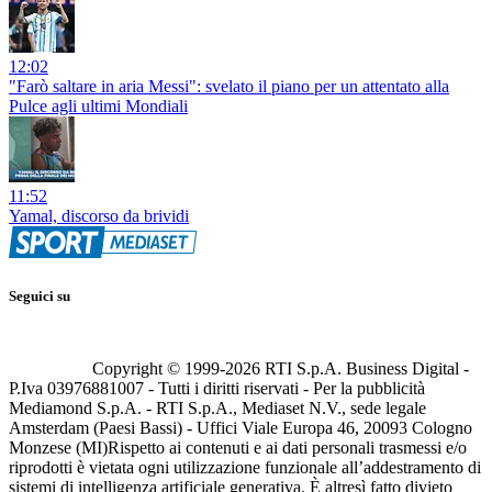
12:02
"Farò saltare in aria Messi": svelato il piano per un attentato alla
Pulce agli ultimi Mondiali
11:52
Yamal, discorso da brividi
Seguici su
Copyright © 1999-
2026
RTI S.p.A. Business Digital -
P.Iva 03976881007 - Tutti i diritti riservati - Per la pubblicità
Mediamond S.p.A. - RTI S.p.A., Mediaset N.V., sede legale
Amsterdam (Paesi Bassi) - Uffici Viale Europa 46, 20093 Cologno
Monzese (MI)
Rispetto ai contenuti e ai dati personali trasmessi e/o
riprodotti è vietata ogni utilizzazione funzionale all’addestramento di
sistemi di intelligenza artificiale generativa. È altresì fatto divieto