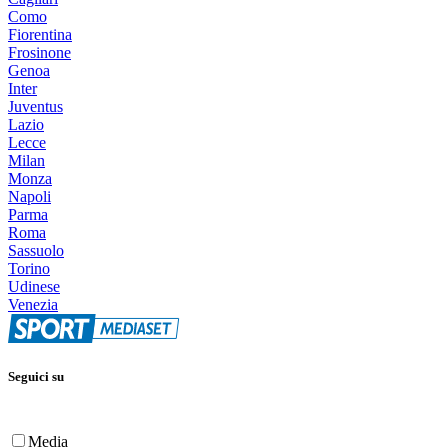
Como
Fiorentina
Frosinone
Genoa
Inter
Juventus
Lazio
Lecce
Milan
Monza
Napoli
Parma
Roma
Sassuolo
Torino
Udinese
Venezia
Seguici su
Media