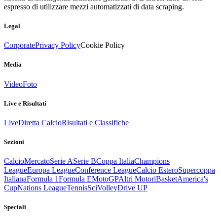
espresso di utilizzare mezzi automatizzati di data scraping.
Legal
Corporate
Privacy Policy
Cookie Policy
Media
Video
Foto
Live e Risultati
Live
Diretta Calcio
Risultati e Classifiche
Sezioni
Calcio
Mercato
Serie A
Serie B
Coppa Italia
Champions
League
Europa League
Conference League
Calcio Estero
Supercoppa
Italiana
Formula 1
Formula E
MotoGP
Altri Motori
Basket
America's
Cup
Nations League
Tennis
Sci
Volley
Drive UP
Speciali