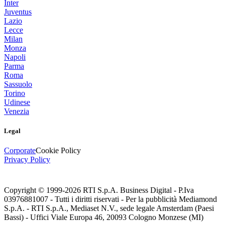
Inter
Juventus
Lazio
Lecce
Milan
Monza
Napoli
Parma
Roma
Sassuolo
Torino
Udinese
Venezia
Legal
Corporate
Cookie Policy
Privacy Policy
Copyright © 1999-
2026
RTI S.p.A. Business Digital - P.Iva
03976881007 - Tutti i diritti riservati - Per la pubblicità Mediamond
S.p.A. - RTI S.p.A., Mediaset N.V., sede legale Amsterdam (Paesi
Bassi) - Uffici Viale Europa 46, 20093 Cologno Monzese (MI)