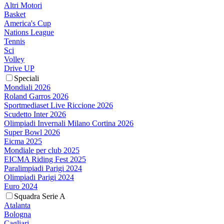
Altri Motori
Basket
America's Cup
Nations League
Tennis
Sci
Volley
Drive UP
Speciali
Mondiali 2026
Roland Garros 2026
Sportmediaset Live Riccione 2026
Scudetto Inter 2026
Olimpiadi Invernali Milano Cortina 2026
Super Bowl 2026
Eicma 2025
Mondiale per club 2025
EICMA Riding Fest 2025
Paralimpiadi Parigi 2024
Olimpiadi Parigi 2024
Euro 2024
Squadra Serie A
Atalanta
Bologna
Cagliari