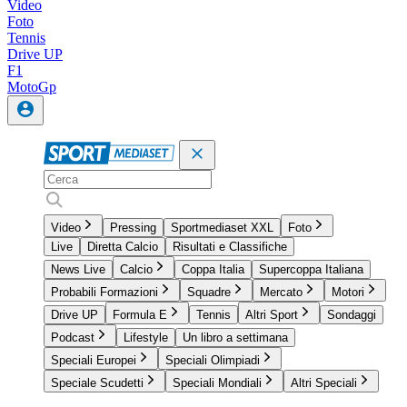
Video
Foto
Tennis
Drive UP
F1
MotoGp
Video
Pressing
Sportmediaset XXL
Foto
Live
Diretta Calcio
Risultati e Classifiche
News Live
Calcio
Coppa Italia
Supercoppa Italiana
Probabili Formazioni
Squadre
Mercato
Motori
Drive UP
Formula E
Tennis
Altri Sport
Sondaggi
Podcast
Lifestyle
Un libro a settimana
Speciali Europei
Speciali Olimpiadi
Speciale Scudetti
Speciali Mondiali
Altri Speciali