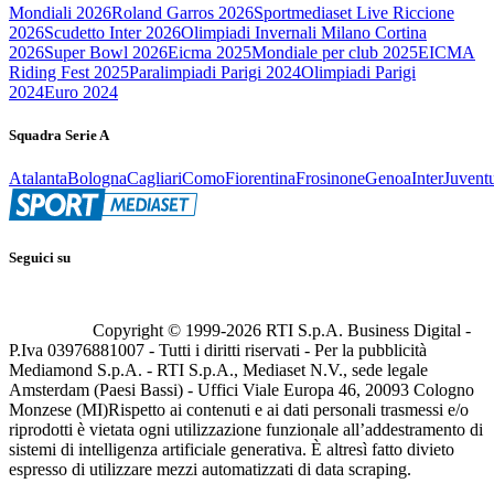
Mondiali 2026
Roland Garros 2026
Sportmediaset Live Riccione
2026
Scudetto Inter 2026
Olimpiadi Invernali Milano Cortina
2026
Super Bowl 2026
Eicma 2025
Mondiale per club 2025
EICMA
Riding Fest 2025
Paralimpiadi Parigi 2024
Olimpiadi Parigi
2024
Euro 2024
Squadra Serie A
Atalanta
Bologna
Cagliari
Como
Fiorentina
Frosinone
Genoa
Inter
Juvent
Seguici su
Copyright © 1999-
2026
RTI S.p.A. Business Digital -
P.Iva 03976881007 - Tutti i diritti riservati - Per la pubblicità
Mediamond S.p.A. - RTI S.p.A., Mediaset N.V., sede legale
Amsterdam (Paesi Bassi) - Uffici Viale Europa 46, 20093 Cologno
Monzese (MI)
Rispetto ai contenuti e ai dati personali trasmessi e/o
riprodotti è vietata ogni utilizzazione funzionale all’addestramento di
sistemi di intelligenza artificiale generativa. È altresì fatto divieto
espresso di utilizzare mezzi automatizzati di data scraping.