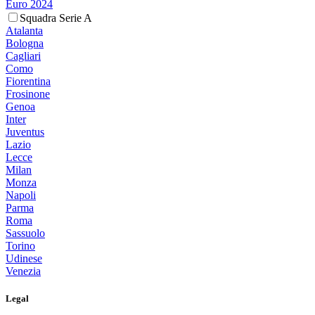
Euro 2024
Squadra Serie A
Atalanta
Bologna
Cagliari
Como
Fiorentina
Frosinone
Genoa
Inter
Juventus
Lazio
Lecce
Milan
Monza
Napoli
Parma
Roma
Sassuolo
Torino
Udinese
Venezia
Legal