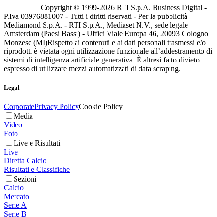
Copyright © 1999-
2026
RTI S.p.A. Business Digital -
P.Iva 03976881007 - Tutti i diritti riservati - Per la pubblicità
Mediamond S.p.A. - RTI S.p.A., Mediaset N.V., sede legale
Amsterdam (Paesi Bassi) - Uffici Viale Europa 46, 20093 Cologno
Monzese (MI)
Rispetto ai contenuti e ai dati personali trasmessi e/o
riprodotti è vietata ogni utilizzazione funzionale all’addestramento di
sistemi di intelligenza artificiale generativa. È altresì fatto divieto
espresso di utilizzare mezzi automatizzati di data scraping.
Legal
Corporate
Privacy Policy
Cookie Policy
Media
Video
Foto
Live e Risultati
Live
Diretta Calcio
Risultati e Classifiche
Sezioni
Calcio
Mercato
Serie A
Serie B