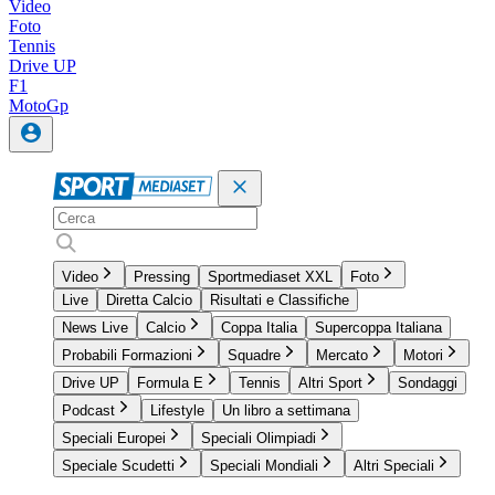
Video
Foto
Tennis
Drive UP
F1
MotoGp
Video
Pressing
Sportmediaset XXL
Foto
Live
Diretta Calcio
Risultati e Classifiche
News Live
Calcio
Coppa Italia
Supercoppa Italiana
Probabili Formazioni
Squadre
Mercato
Motori
Drive UP
Formula E
Tennis
Altri Sport
Sondaggi
Podcast
Lifestyle
Un libro a settimana
Speciali Europei
Speciali Olimpiadi
Speciale Scudetti
Speciali Mondiali
Altri Speciali