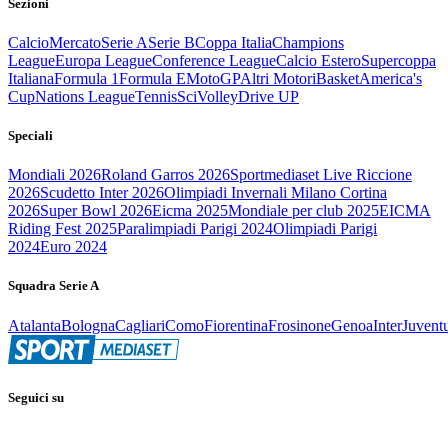
Sezioni
Calcio
Mercato
Serie A
Serie B
Coppa Italia
Champions
League
Europa League
Conference League
Calcio Estero
Supercoppa
Italiana
Formula 1
Formula E
MotoGP
Altri Motori
Basket
America's
Cup
Nations League
Tennis
Sci
Volley
Drive UP
Speciali
Mondiali 2026
Roland Garros 2026
Sportmediaset Live Riccione
2026
Scudetto Inter 2026
Olimpiadi Invernali Milano Cortina
2026
Super Bowl 2026
Eicma 2025
Mondiale per club 2025
EICMA
Riding Fest 2025
Paralimpiadi Parigi 2024
Olimpiadi Parigi
2024
Euro 2024
Squadra Serie A
Atalanta
Bologna
Cagliari
Como
Fiorentina
Frosinone
Genoa
Inter
Juvent
Seguici su