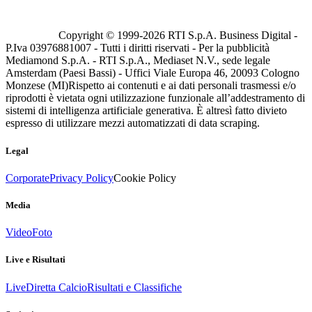
Copyright © 1999-
2026
RTI S.p.A. Business Digital -
P.Iva 03976881007 - Tutti i diritti riservati - Per la pubblicità
Mediamond S.p.A. - RTI S.p.A., Mediaset N.V., sede legale
Amsterdam (Paesi Bassi) - Uffici Viale Europa 46, 20093 Cologno
Monzese (MI)
Rispetto ai contenuti e ai dati personali trasmessi e/o
riprodotti è vietata ogni utilizzazione funzionale all’addestramento di
sistemi di intelligenza artificiale generativa. È altresì fatto divieto
espresso di utilizzare mezzi automatizzati di data scraping.
Legal
Corporate
Privacy Policy
Cookie Policy
Media
Video
Foto
Live e Risultati
Live
Diretta Calcio
Risultati e Classifiche