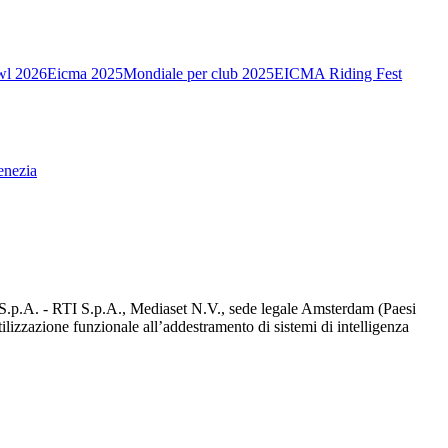
wl 2026
Eicma 2025
Mondiale per club 2025
EICMA Riding Fest
enezia
d S.p.A. - RTI S.p.A., Mediaset N.V., sede legale Amsterdam (Paesi
utilizzazione funzionale all’addestramento di sistemi di intelligenza