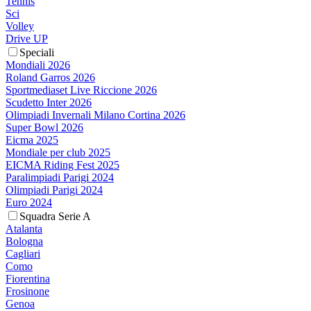
Tennis
Sci
Volley
Drive UP
Speciali
Mondiali 2026
Roland Garros 2026
Sportmediaset Live Riccione 2026
Scudetto Inter 2026
Olimpiadi Invernali Milano Cortina 2026
Super Bowl 2026
Eicma 2025
Mondiale per club 2025
EICMA Riding Fest 2025
Paralimpiadi Parigi 2024
Olimpiadi Parigi 2024
Euro 2024
Squadra Serie A
Atalanta
Bologna
Cagliari
Como
Fiorentina
Frosinone
Genoa