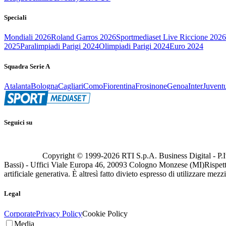
Speciali
Mondiali 2026
Roland Garros 2026
Sportmediaset Live Riccione 2026
2025
Paralimpiadi Parigi 2024
Olimpiadi Parigi 2024
Euro 2024
Squadra Serie A
Atalanta
Bologna
Cagliari
Como
Fiorentina
Frosinone
Genoa
Inter
Juvent
Seguici su
Copyright © 1999-
2026
RTI S.p.A. Business Digital - P.I
Bassi) - Uffici Viale Europa 46, 20093 Cologno Monzese (MI)
Rispett
artificiale generativa. È altresì fatto divieto espresso di utilizzare mez
Legal
Corporate
Privacy Policy
Cookie Policy
Media