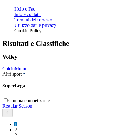
Help e Faq
Info e contatti
Termini del servizio
Utilizzo dati e privacy
Cookie Policy
Risultati e Classifiche
Volley
Calcio
Motori
Altri sport
SuperLega
Cambia competizione
Regular Season
1
2