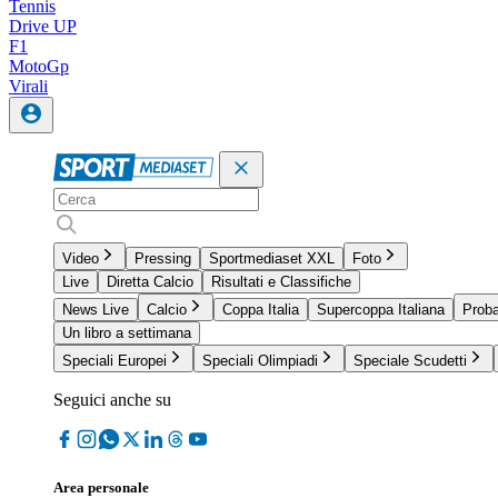
Tennis
Drive UP
F1
MotoGp
Virali
Video
Pressing
Sportmediaset XXL
Foto
Live
Diretta Calcio
Risultati e Classifiche
News Live
Calcio
Coppa Italia
Supercoppa Italiana
Proba
Un libro a settimana
Speciali Europei
Speciali Olimpiadi
Speciale Scudetti
Seguici anche su
Area personale