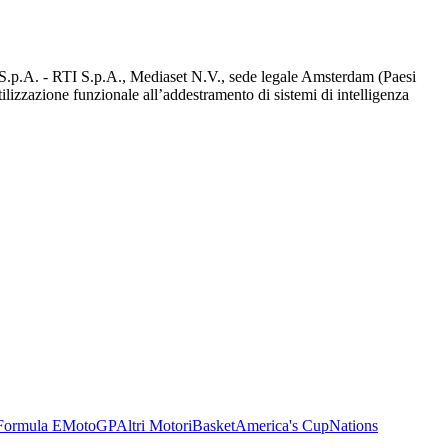
d S.p.A. - RTI S.p.A., Mediaset N.V., sede legale Amsterdam (Paesi
utilizzazione funzionale all’addestramento di sistemi di intelligenza
Formula E
MotoGP
Altri Motori
Basket
America's Cup
Nations