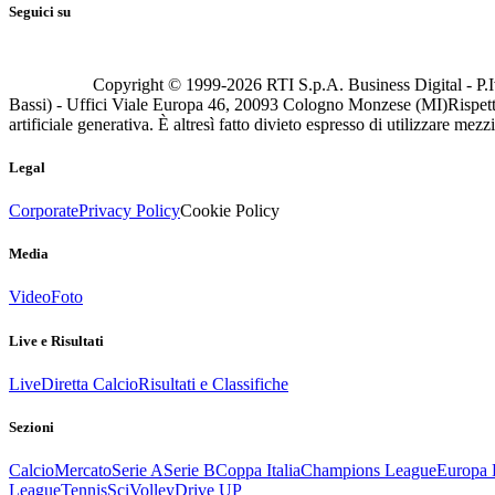
Seguici su
Copyright © 1999-
2026
RTI S.p.A. Business Digital - P.I
Bassi) - Uffici Viale Europa 46, 20093 Cologno Monzese (MI)
Rispett
artificiale generativa. È altresì fatto divieto espresso di utilizzare mez
Legal
Corporate
Privacy Policy
Cookie Policy
Media
Video
Foto
Live e Risultati
Live
Diretta Calcio
Risultati e Classifiche
Sezioni
Calcio
Mercato
Serie A
Serie B
Coppa Italia
Champions League
Europa 
League
Tennis
Sci
Volley
Drive UP