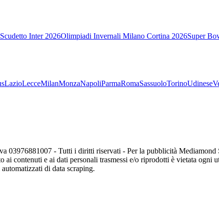
Scudetto Inter 2026
Olimpiadi Invernali Milano Cortina 2026
Super Bo
us
Lazio
Lecce
Milan
Monza
Napoli
Parma
Roma
Sassuolo
Torino
Udinese
V
va 03976881007 - Tutti i diritti riservati - Per la pubblicità Mediamon
o ai contenuti e ai dati personali trasmessi e/o riprodotti è vietata ogni 
zi automatizzati di data scraping.