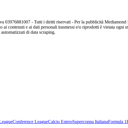
va 03976881007 - Tutti i diritti riservati - Per la pubblicità Mediamon
o ai contenuti e ai dati personali trasmessi e/o riprodotti è vietata ogni 
zi automatizzati di data scraping.
League
Conference League
Calcio Estero
Supercoppa Italiana
Formula 1