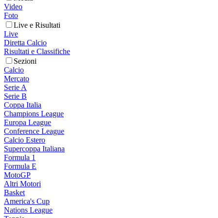
Video
Foto
Live e Risultati
Live
Diretta Calcio
Risultati e Classifiche
Sezioni
Calcio
Mercato
Serie A
Serie B
Coppa Italia
Champions League
Europa League
Conference League
Calcio Estero
Supercoppa Italiana
Formula 1
Formula E
MotoGP
Altri Motori
Basket
America's Cup
Nations League