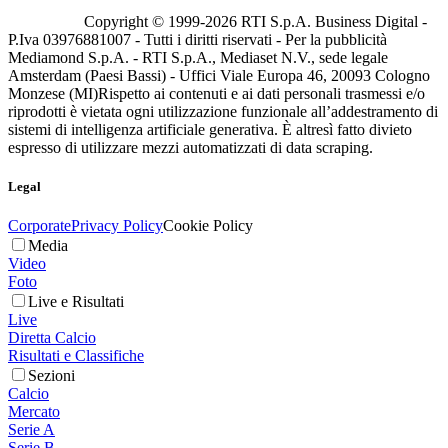
Copyright © 1999-
2026
RTI S.p.A. Business Digital -
P.Iva 03976881007 - Tutti i diritti riservati - Per la pubblicità
Mediamond S.p.A. - RTI S.p.A., Mediaset N.V., sede legale
Amsterdam (Paesi Bassi) - Uffici Viale Europa 46, 20093 Cologno
Monzese (MI)
Rispetto ai contenuti e ai dati personali trasmessi e/o
riprodotti è vietata ogni utilizzazione funzionale all’addestramento di
sistemi di intelligenza artificiale generativa. È altresì fatto divieto
espresso di utilizzare mezzi automatizzati di data scraping.
Legal
Corporate
Privacy Policy
Cookie Policy
Media
Video
Foto
Live e Risultati
Live
Diretta Calcio
Risultati e Classifiche
Sezioni
Calcio
Mercato
Serie A
Serie B