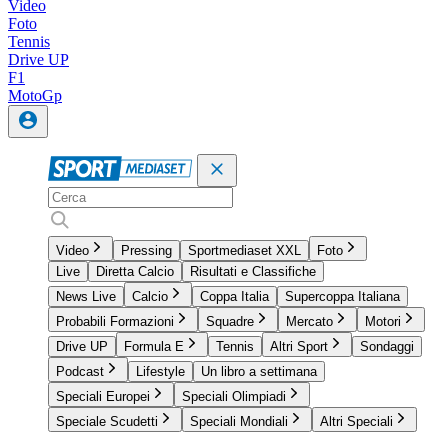
Video
Foto
Tennis
Drive UP
F1
MotoGp
Video
Pressing
Sportmediaset XXL
Foto
Live
Diretta Calcio
Risultati e Classifiche
News Live
Calcio
Coppa Italia
Supercoppa Italiana
Probabili Formazioni
Squadre
Mercato
Motori
Drive UP
Formula E
Tennis
Altri Sport
Sondaggi
Podcast
Lifestyle
Un libro a settimana
Speciali Europei
Speciali Olimpiadi
Speciale Scudetti
Speciali Mondiali
Altri Speciali