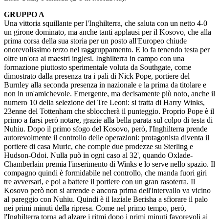
GRUPPO A
Una vittoria squillante per l'Inghilterra, che saluta con un netto 4-0
un girone dominato, ma anche tanti applausi per il Kosovo, che alla
prima corsa della sua storia per un posto all'Europeo chiude
onorevolissimo terzo nel raggruppamento. E lo fa tenendo testa per
oltre un'ora ai maestri inglesi. Inghilterra in campo con una
formazione piuttosto sperimentale voluta da Southgate, come
dimostrato dalla presenza tra i pali di Nick Pope, portiere del
Burnley alla seconda presenza in nazionale e la prima da titolare e
non in un'amichevole. Emergente, ma decisamente più noto, anche il
numero 10 della selezione dei Tre Leoni: si tratta di Harry Winks,
23enne del Tottenham che sbloccherà il punteggio. Proprio Pope è il
primo a farsi però notare, grazie alla bella parata sul colpo di testa di
Nuhiu. Dopo il primo sfogo del Kosovo, però, l'Inghilterra prende
autorevolmente il controllo delle operazioni: protagonista diventa il
portiere di casa Muric, che compie due prodezze su Sterling e
Hudson-Odoi. Nulla può in ogni caso al 32', quando Oxlade-
Chamberlain premia l'inserimento di Winks e lo serve nello spazio. Il
compagno quindi è formidabile nel controllo, che manda fuori giri
tre avversari, e poi a battere il portiere con un gran rasoterra. Il
Kosovo però non si arrende e ancora prima dell'intervallo va vicino
al pareggio con Nuhiu. Quindi è il laziale Berisha a sfiorare il palo
nei primi minuti della ripresa. Come nel primo tempo, però,
l'Inghilterra torna ad alzare i ritmi dopo i primi minuti favorevoli ai