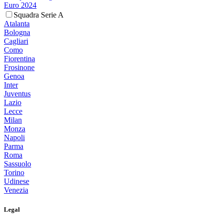
Euro 2024
Squadra Serie A
Atalanta
Bologna
Cagliari
Como
Fiorentina
Frosinone
Genoa
Inter
Juventus
Lazio
Lecce
Milan
Monza
Napoli
Parma
Roma
Sassuolo
Torino
Udinese
Venezia
Legal