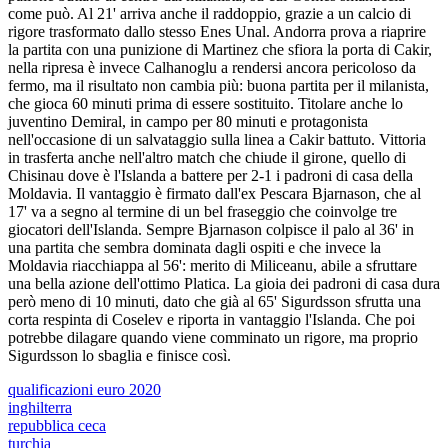
come può. Al 21' arriva anche il raddoppio, grazie a un calcio di
rigore trasformato dallo stesso Enes Unal. Andorra prova a riaprire
la partita con una punizione di Martinez che sfiora la porta di Cakir,
nella ripresa è invece Calhanoglu a rendersi ancora pericoloso da
fermo, ma il risultato non cambia più: buona partita per il milanista,
che gioca 60 minuti prima di essere sostituito. Titolare anche lo
juventino Demiral, in campo per 80 minuti e protagonista
nell'occasione di un salvataggio sulla linea a Cakir battuto. Vittoria
in trasferta anche nell'altro match che chiude il girone, quello di
Chisinau dove è l'Islanda a battere per 2-1 i padroni di casa della
Moldavia. Il vantaggio è firmato dall'ex Pescara Bjarnason, che al
17' va a segno al termine di un bel fraseggio che coinvolge tre
giocatori dell'Islanda. Sempre Bjarnason colpisce il palo al 36' in
una partita che sembra dominata dagli ospiti e che invece la
Moldavia riacchiappa al 56': merito di Miliceanu, abile a sfruttare
una bella azione dell'ottimo Platica. La gioia dei padroni di casa dura
però meno di 10 minuti, dato che già al 65' Sigurdsson sfrutta una
corta respinta di Coselev e riporta in vantaggio l'Islanda. Che poi
potrebbe dilagare quando viene comminato un rigore, ma proprio
Sigurdsson lo sbaglia e finisce così.
qualificazioni euro 2020
inghilterra
repubblica ceca
turchia