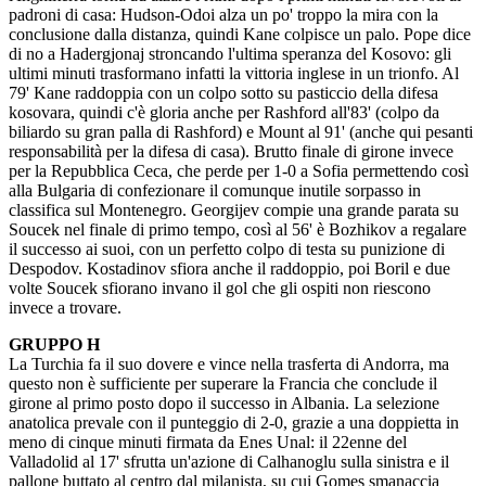
padroni di casa: Hudson-Odoi alza un po' troppo la mira con la
conclusione dalla distanza, quindi Kane colpisce un palo. Pope dice
di no a Hadergjonaj stroncando l'ultima speranza del Kosovo: gli
ultimi minuti trasformano infatti la vittoria inglese in un trionfo. Al
79' Kane raddoppia con un colpo sotto su pasticcio della difesa
kosovara, quindi c'è gloria anche per Rashford all'83' (colpo da
biliardo su gran palla di Rashford) e Mount al 91' (anche qui pesanti
responsabilità per la difesa di casa). Brutto finale di girone invece
per la Repubblica Ceca, che perde per 1-0 a Sofia permettendo così
alla Bulgaria di confezionare il comunque inutile sorpasso in
classifica sul Montenegro. Georgijev compie una grande parata su
Soucek nel finale di primo tempo, così al 56' è Bozhikov a regalare
il successo ai suoi, con un perfetto colpo di testa su punizione di
Despodov. Kostadinov sfiora anche il raddoppio, poi Boril e due
volte Soucek sfiorano invano il gol che gli ospiti non riescono
invece a trovare.
GRUPPO H
La Turchia fa il suo dovere e vince nella trasferta di Andorra, ma
questo non è sufficiente per superare la Francia che conclude il
girone al primo posto dopo il successo in Albania. La selezione
anatolica prevale con il punteggio di 2-0, grazie a una doppietta in
meno di cinque minuti firmata da Enes Unal: il 22enne del
Valladolid al 17' sfrutta un'azione di Calhanoglu sulla sinistra e il
pallone buttato al centro dal milanista, su cui Gomes smanaccia