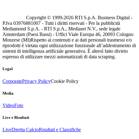
Copyright © 1999-
2026
RTI S.p.A. Business Digital -
P.Iva 03976881007 - Tutti i diritti riservati - Per la pubblicità
Mediamond S.p.A. - RTI S.p.A., Mediaset N.V., sede legale
Amsterdam (Paesi Bassi) - Uffici Viale Europa 46, 20093 Cologno
Monzese (MI)
Rispetto ai contenuti e ai dati personali trasmessi e/o
riprodotti è vietata ogni utilizzazione funzionale all’addestramento di
sistemi di intelligenza artificiale generativa. È altresì fatto divieto
espresso di utilizzare mezzi automatizzati di data scraping.
Legal
Corporate
Privacy Policy
Cookie Policy
Media
Video
Foto
Live e Risultati
Live
Diretta Calcio
Risultati e Classifiche