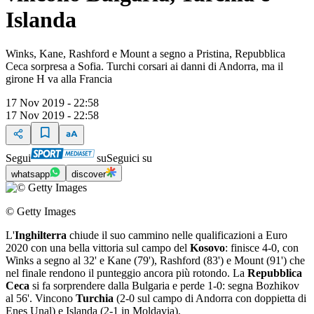
Islanda
Winks, Kane, Rashford e Mount a segno a Pristina, Repubblica
Ceca sorpresa a Sofia. Turchi corsari ai danni di Andorra, ma il
girone H va alla Francia
17 Nov 2019 - 22:58
17 Nov 2019 - 22:58
Segui
su
Seguici su
whatsapp
discover
© Getty Images
L'
Inghilterra
chiude il suo cammino nelle qualificazioni a Euro
2020 con una bella vittoria sul campo del
Kosovo
: finisce 4-0, con
Winks a segno al 32' e Kane (79'), Rashford (83') e Mount (91') che
nel finale rendono il punteggio ancora più rotondo. La
Repubblica
Ceca
si fa sorprendere dalla Bulgaria e perde 1-0: segna Bozhikov
al 56'. Vincono
Turchia
(2-0 sul campo di Andorra con doppietta di
Enes Unal) e Islanda (2-1 in Moldavia).