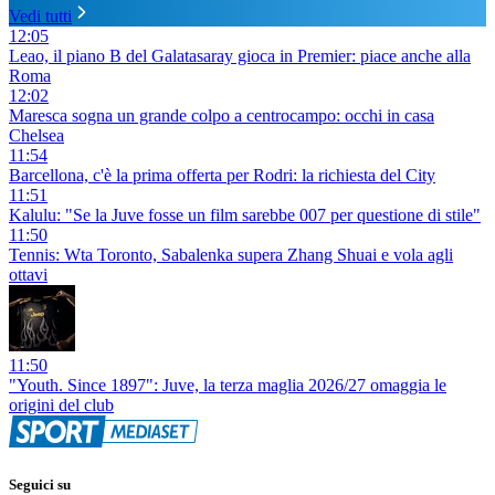
Vedi tutti
12:05
Leao, il piano B del Galatasaray gioca in Premier: piace anche alla
Roma
12:02
Maresca sogna un grande colpo a centrocampo: occhi in casa
Chelsea
11:54
Barcellona, c'è la prima offerta per Rodri: la richiesta del City
11:51
Kalulu: "Se la Juve fosse un film sarebbe 007 per questione di stile"
11:50
Tennis: Wta Toronto, Sabalenka supera Zhang Shuai e vola agli
ottavi
11:50
"Youth. Since 1897": Juve, la terza maglia 2026/27 omaggia le
origini del club
Seguici su