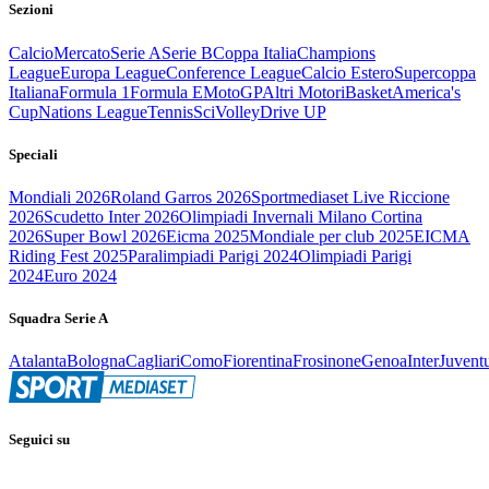
Sezioni
Calcio
Mercato
Serie A
Serie B
Coppa Italia
Champions
League
Europa League
Conference League
Calcio Estero
Supercoppa
Italiana
Formula 1
Formula E
MotoGP
Altri Motori
Basket
America's
Cup
Nations League
Tennis
Sci
Volley
Drive UP
Speciali
Mondiali 2026
Roland Garros 2026
Sportmediaset Live Riccione
2026
Scudetto Inter 2026
Olimpiadi Invernali Milano Cortina
2026
Super Bowl 2026
Eicma 2025
Mondiale per club 2025
EICMA
Riding Fest 2025
Paralimpiadi Parigi 2024
Olimpiadi Parigi
2024
Euro 2024
Squadra Serie A
Atalanta
Bologna
Cagliari
Como
Fiorentina
Frosinone
Genoa
Inter
Juvent
Seguici su