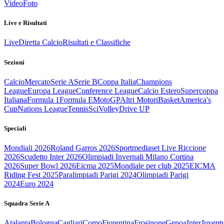
Video
Foto
Live e Risultati
Live
Diretta Calcio
Risultati e Classifiche
Sezioni
Calcio
Mercato
Serie A
Serie B
Coppa Italia
Champions
League
Europa League
Conference League
Calcio Estero
Supercoppa
Italiana
Formula 1
Formula E
MotoGP
Altri Motori
Basket
America's
Cup
Nations League
Tennis
Sci
Volley
Drive UP
Speciali
Mondiali 2026
Roland Garros 2026
Sportmediaset Live Riccione
2026
Scudetto Inter 2026
Olimpiadi Invernali Milano Cortina
2026
Super Bowl 2026
Eicma 2025
Mondiale per club 2025
EICMA
Riding Fest 2025
Paralimpiadi Parigi 2024
Olimpiadi Parigi
2024
Euro 2024
Squadra Serie A
Atalanta
Bologna
Cagliari
Como
Fiorentina
Frosinone
Genoa
Inter
Juvent