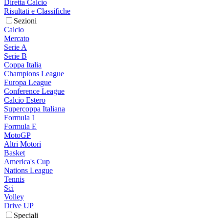
Diretta Calcio
Risultati e Classifiche
Sezioni
Calcio
Mercato
Serie A
Serie B
Coppa Italia
Champions League
Europa League
Conference League
Calcio Estero
Supercoppa Italiana
Formula 1
Formula E
MotoGP
Altri Motori
Basket
America's Cup
Nations League
Tennis
Sci
Volley
Drive UP
Speciali