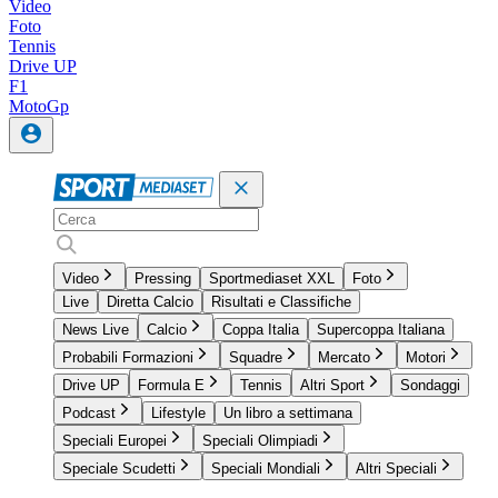
Video
Foto
Tennis
Drive UP
F1
MotoGp
Video
Pressing
Sportmediaset XXL
Foto
Live
Diretta Calcio
Risultati e Classifiche
News Live
Calcio
Coppa Italia
Supercoppa Italiana
Probabili Formazioni
Squadre
Mercato
Motori
Drive UP
Formula E
Tennis
Altri Sport
Sondaggi
Podcast
Lifestyle
Un libro a settimana
Speciali Europei
Speciali Olimpiadi
Speciale Scudetti
Speciali Mondiali
Altri Speciali