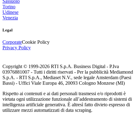
Sassuolo
Torino
Udinese
Venezia
Legal
Corporate
Cookie Policy
Privacy Policy
Copyright © 1999-
2026
RTI S.p.A. Business Digital - P.Iva
03976881007 - Tutti i diritti riservati - Per la pubblicità Mediamond
S.p.A. - RTI S.p.A., Mediaset N.V., sede legale Amsterdam (Paesi
Bassi) - Uffici Viale Europa 46, 20093 Cologno Monzese (MI)
Rispetto ai contenuti e ai dati personali trasmessi e/o riprodotti è
vietata ogni utilizzazione funzionale all’addestramento di sistemi di
intelligenza artificiale generativa. È altresì fatto divieto espresso di
utilizzare mezzi automatizzati di data scraping.