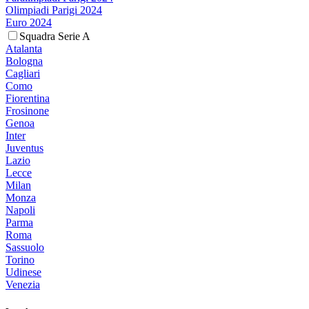
Olimpiadi Parigi 2024
Euro 2024
Squadra Serie A
Atalanta
Bologna
Cagliari
Como
Fiorentina
Frosinone
Genoa
Inter
Juventus
Lazio
Lecce
Milan
Monza
Napoli
Parma
Roma
Sassuolo
Torino
Udinese
Venezia