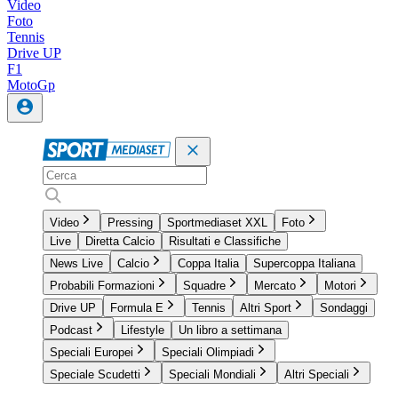
Video
Foto
Tennis
Drive UP
F1
MotoGp
Video
Pressing
Sportmediaset XXL
Foto
Live
Diretta Calcio
Risultati e Classifiche
News Live
Calcio
Coppa Italia
Supercoppa Italiana
Probabili Formazioni
Squadre
Mercato
Motori
Drive UP
Formula E
Tennis
Altri Sport
Sondaggi
Podcast
Lifestyle
Un libro a settimana
Speciali Europei
Speciali Olimpiadi
Speciale Scudetti
Speciali Mondiali
Altri Speciali