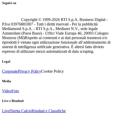
Seguici su
Copyright © 1999-
2026
RTI S.p.A. Business Digital -
P.Iva 03976881007 - Tutti i diritti riservati - Per la pubblicità
Mediamond S.p.A. - RTI S.p.A., Mediaset N.V., sede legale
Amsterdam (Paesi Bassi) - Uffici Viale Europa 46, 20093 Cologno
Monzese (MI)
Rispetto ai contenuti e ai dati personali trasmessi e/o
riprodotti è vietata ogni utilizzazione funzionale all’addestramento di
sistemi di intelligenza artificiale generativa. È altresì fatto divieto
espresso di utilizzare mezzi automatizzati di data scraping.
Legal
Corporate
Privacy Policy
Cookie Policy
Media
Video
Foto
Live e Risultati
Live
Diretta Calcio
Risultati e Classifiche