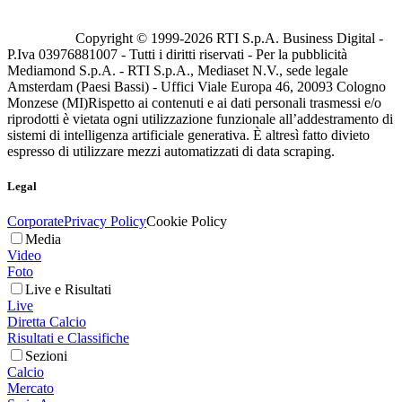
Copyright © 1999-
2026
RTI S.p.A. Business Digital -
P.Iva 03976881007 - Tutti i diritti riservati - Per la pubblicità
Mediamond S.p.A. - RTI S.p.A., Mediaset N.V., sede legale
Amsterdam (Paesi Bassi) - Uffici Viale Europa 46, 20093 Cologno
Monzese (MI)
Rispetto ai contenuti e ai dati personali trasmessi e/o
riprodotti è vietata ogni utilizzazione funzionale all’addestramento di
sistemi di intelligenza artificiale generativa. È altresì fatto divieto
espresso di utilizzare mezzi automatizzati di data scraping.
Legal
Corporate
Privacy Policy
Cookie Policy
Media
Video
Foto
Live e Risultati
Live
Diretta Calcio
Risultati e Classifiche
Sezioni
Calcio
Mercato