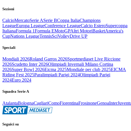
Sezioni
Calcio
Mercato
Serie A
Serie B
Coppa Italia
Champions
League
Europa League
Conference League
Calcio Estero
Supercoppa
Italiana
Formula 1
Formula E
MotoGP
Altri Motori
Basket
America's
Cup
Nations League
Tennis
Sci
Volley
Drive UP
Speciali
Mondiali 2026
Roland Garros 2026
Sportmediaset Live Riccione
2026
Scudetto Inter 2026
Olimpiadi Invernali Milano Cortina
2026
Super Bowl 2026
Eicma 2025
Mondiale per club 2025
EICMA
Riding Fest 2025
Paralimpiadi Parigi 2024
Olimpiadi Parigi
2024
Euro 2024
Squadra Serie A
Atalanta
Bologna
Cagliari
Como
Fiorentina
Frosinone
Genoa
Inter
Juvent
Seguici su