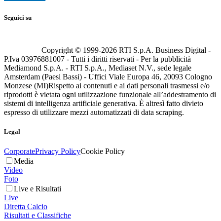
Seguici su
Copyright © 1999-
2026
RTI S.p.A. Business Digital -
P.Iva 03976881007 - Tutti i diritti riservati - Per la pubblicità
Mediamond S.p.A. - RTI S.p.A., Mediaset N.V., sede legale
Amsterdam (Paesi Bassi) - Uffici Viale Europa 46, 20093 Cologno
Monzese (MI)
Rispetto ai contenuti e ai dati personali trasmessi e/o
riprodotti è vietata ogni utilizzazione funzionale all’addestramento di
sistemi di intelligenza artificiale generativa. È altresì fatto divieto
espresso di utilizzare mezzi automatizzati di data scraping.
Legal
Corporate
Privacy Policy
Cookie Policy
Media
Video
Foto
Live e Risultati
Live
Diretta Calcio
Risultati e Classifiche