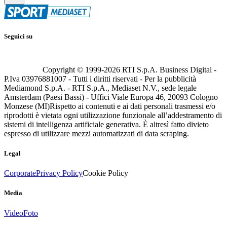
Seguici su
Copyright © 1999-
2026
RTI S.p.A. Business Digital -
P.Iva 03976881007 - Tutti i diritti riservati - Per la pubblicità
Mediamond S.p.A. - RTI S.p.A., Mediaset N.V., sede legale
Amsterdam (Paesi Bassi) - Uffici Viale Europa 46, 20093 Cologno
Monzese (MI)
Rispetto ai contenuti e ai dati personali trasmessi e/o
riprodotti è vietata ogni utilizzazione funzionale all’addestramento di
sistemi di intelligenza artificiale generativa. È altresì fatto divieto
espresso di utilizzare mezzi automatizzati di data scraping.
Legal
Corporate
Privacy Policy
Cookie Policy
Media
Video
Foto