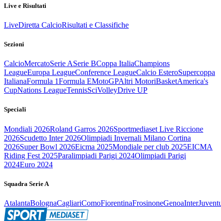
Live e Risultati
Live
Diretta Calcio
Risultati e Classifiche
Sezioni
Calcio
Mercato
Serie A
Serie B
Coppa Italia
Champions
League
Europa League
Conference League
Calcio Estero
Supercoppa
Italiana
Formula 1
Formula E
MotoGP
Altri Motori
Basket
America's
Cup
Nations League
Tennis
Sci
Volley
Drive UP
Speciali
Mondiali 2026
Roland Garros 2026
Sportmediaset Live Riccione
2026
Scudetto Inter 2026
Olimpiadi Invernali Milano Cortina
2026
Super Bowl 2026
Eicma 2025
Mondiale per club 2025
EICMA
Riding Fest 2025
Paralimpiadi Parigi 2024
Olimpiadi Parigi
2024
Euro 2024
Squadra Serie A
Atalanta
Bologna
Cagliari
Como
Fiorentina
Frosinone
Genoa
Inter
Juvent