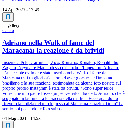
14 Apr 2025 - 17:49
gallery
Calcio
Adriano nella Walk of fame del
Maracanà: la reazione è da brividi
Insieme a Pelè, Garrincha, Zico, Romario, Ronaldo, Ronaldinho,
Zagallo, Neymar e Marta adesso c’è anche l’Imperatore Adriano.
L’attaccante ex Inter è stato inserito nella Walk of fame del
Maracanà tra i migliori calciatori ad aver giocato nell'impianto
brasiliano e la sua reazione, testimoniata da alcune foto postate sul
proprio profilo Instagram è stata da brividi. "Sono super felice.
Vorrei che mio padre fosse qui per vederlo", ha detto Adriano, che è
scoppiato in lacrime tra le braccia della madre. "Ecco quando ho
ricevuto la notizia del mio ingresso al Maracanà. Grazie di tutto" ha
scritto poi postando le foto sui social.
04 Mag 2021 - 14:53