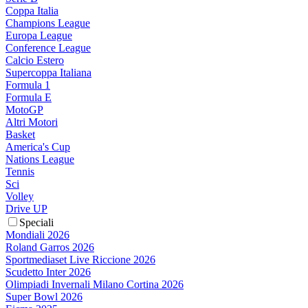
Coppa Italia
Champions League
Europa League
Conference League
Calcio Estero
Supercoppa Italiana
Formula 1
Formula E
MotoGP
Altri Motori
Basket
America's Cup
Nations League
Tennis
Sci
Volley
Drive UP
Speciali
Mondiali 2026
Roland Garros 2026
Sportmediaset Live Riccione 2026
Scudetto Inter 2026
Olimpiadi Invernali Milano Cortina 2026
Super Bowl 2026