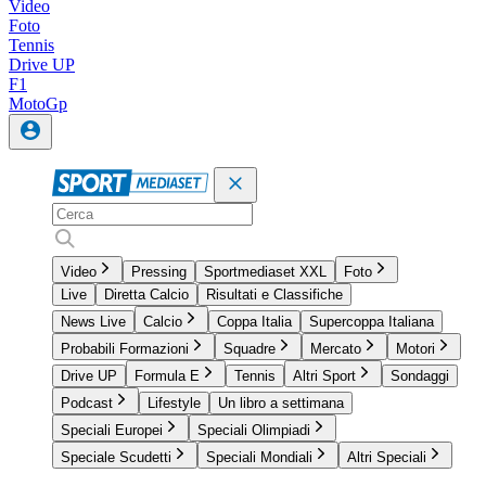
Video
Foto
Tennis
Drive UP
F1
MotoGp
Video
Pressing
Sportmediaset XXL
Foto
Live
Diretta Calcio
Risultati e Classifiche
News Live
Calcio
Coppa Italia
Supercoppa Italiana
Probabili Formazioni
Squadre
Mercato
Motori
Drive UP
Formula E
Tennis
Altri Sport
Sondaggi
Podcast
Lifestyle
Un libro a settimana
Speciali Europei
Speciali Olimpiadi
Speciale Scudetti
Speciali Mondiali
Altri Speciali