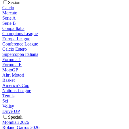
Sezioni
Calcio
Mercato
Serie A
Serie B
Coppa Italia
Champions League
Europa League
Conference League
Calcio Estero
Supercoppa Italiana
Formula 1
Formula E
MotoGP
Altri Motori
Basket
America's Cup
Nations League
Tennis
Sci
Volley
Drive UP
Speciali
Mondiali 2026
Roland Garros 2026