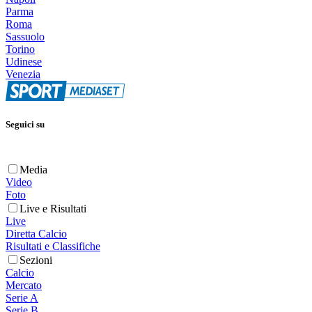
Parma
Roma
Sassuolo
Torino
Udinese
Venezia
Seguici su
Media
Video
Foto
Live e Risultati
Live
Diretta Calcio
Risultati e Classifiche
Sezioni
Calcio
Mercato
Serie A
Serie B