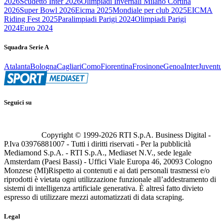
2026
Scudetto Inter 2026
Olimpiadi Invernali Milano Cortina
2026
Super Bowl 2026
Eicma 2025
Mondiale per club 2025
EICMA
Riding Fest 2025
Paralimpiadi Parigi 2024
Olimpiadi Parigi
2024
Euro 2024
Squadra Serie A
Atalanta
Bologna
Cagliari
Como
Fiorentina
Frosinone
Genoa
Inter
Juvent
Seguici su
Copyright © 1999-
2026
RTI S.p.A. Business Digital -
P.Iva 03976881007 - Tutti i diritti riservati - Per la pubblicità
Mediamond S.p.A. - RTI S.p.A., Mediaset N.V., sede legale
Amsterdam (Paesi Bassi) - Uffici Viale Europa 46, 20093 Cologno
Monzese (MI)
Rispetto ai contenuti e ai dati personali trasmessi e/o
riprodotti è vietata ogni utilizzazione funzionale all’addestramento di
sistemi di intelligenza artificiale generativa. È altresì fatto divieto
espresso di utilizzare mezzi automatizzati di data scraping.
Legal