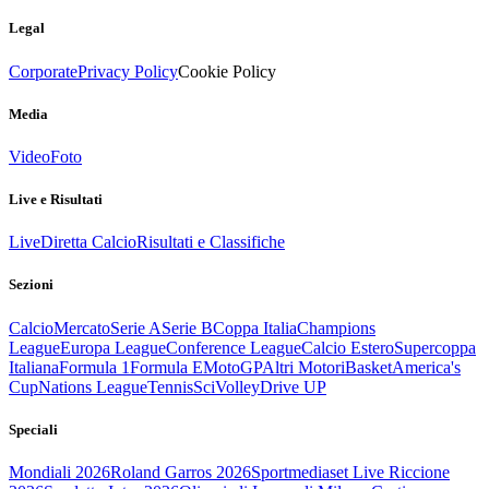
Legal
Corporate
Privacy Policy
Cookie Policy
Media
Video
Foto
Live e Risultati
Live
Diretta Calcio
Risultati e Classifiche
Sezioni
Calcio
Mercato
Serie A
Serie B
Coppa Italia
Champions
League
Europa League
Conference League
Calcio Estero
Supercoppa
Italiana
Formula 1
Formula E
MotoGP
Altri Motori
Basket
America's
Cup
Nations League
Tennis
Sci
Volley
Drive UP
Speciali
Mondiali 2026
Roland Garros 2026
Sportmediaset Live Riccione