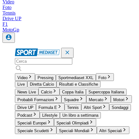
Video
Foto
Tennis
Drive UP
F1
MotoGp
Video
Pressing
Sportmediaset XXL
Foto
Live
Diretta Calcio
Risultati e Classifiche
News Live
Calcio
Coppa Italia
Supercoppa Italiana
Probabili Formazioni
Squadre
Mercato
Motori
Drive UP
Formula E
Tennis
Altri Sport
Sondaggi
Podcast
Lifestyle
Un libro a settimana
Speciali Europei
Speciali Olimpiadi
Speciale Scudetti
Speciali Mondiali
Altri Speciali