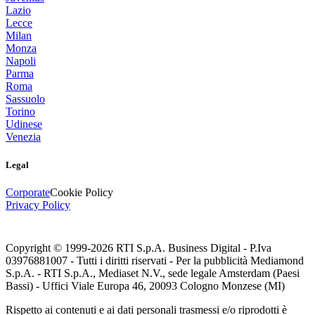
Lazio
Lecce
Milan
Monza
Napoli
Parma
Roma
Sassuolo
Torino
Udinese
Venezia
Legal
Corporate
Cookie Policy
Privacy Policy
Copyright © 1999-
2026
RTI S.p.A. Business Digital - P.Iva
03976881007 - Tutti i diritti riservati - Per la pubblicità Mediamond
S.p.A. - RTI S.p.A., Mediaset N.V., sede legale Amsterdam (Paesi
Bassi) - Uffici Viale Europa 46, 20093 Cologno Monzese (MI)
Rispetto ai contenuti e ai dati personali trasmessi e/o riprodotti è