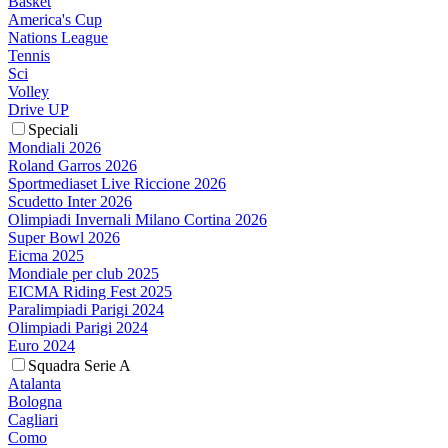
Basket
America's Cup
Nations League
Tennis
Sci
Volley
Drive UP
Speciali
Mondiali 2026
Roland Garros 2026
Sportmediaset Live Riccione 2026
Scudetto Inter 2026
Olimpiadi Invernali Milano Cortina 2026
Super Bowl 2026
Eicma 2025
Mondiale per club 2025
EICMA Riding Fest 2025
Paralimpiadi Parigi 2024
Olimpiadi Parigi 2024
Euro 2024
Squadra Serie A
Atalanta
Bologna
Cagliari
Como