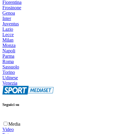
Fiorentina
Frosinone
Genoa
Inter
Juventus
Lazio
Lecce
Milan
Monza
Napoli
Parma
Roma
Sassuolo
Torino
Udinese
Venezia
Seguici su
Media
Video