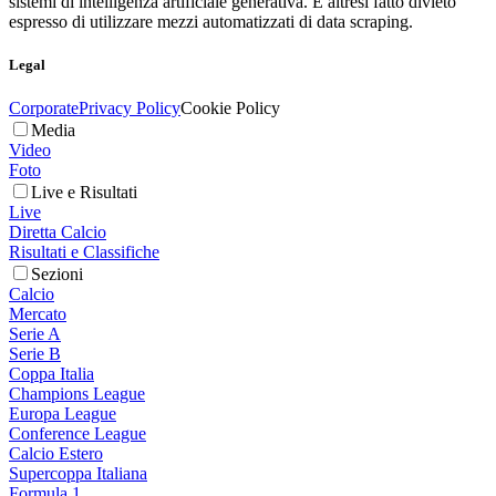
sistemi di intelligenza artificiale generativa. È altresì fatto divieto
espresso di utilizzare mezzi automatizzati di data scraping.
Legal
Corporate
Privacy Policy
Cookie Policy
Media
Video
Foto
Live e Risultati
Live
Diretta Calcio
Risultati e Classifiche
Sezioni
Calcio
Mercato
Serie A
Serie B
Coppa Italia
Champions League
Europa League
Conference League
Calcio Estero
Supercoppa Italiana
Formula 1