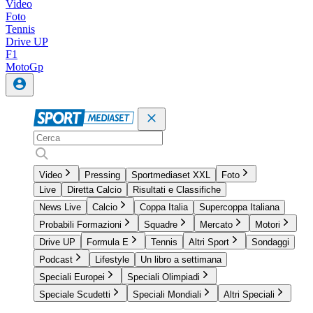
Video
Foto
Tennis
Drive UP
F1
MotoGp
Video
Pressing
Sportmediaset XXL
Foto
Live
Diretta Calcio
Risultati e Classifiche
News Live
Calcio
Coppa Italia
Supercoppa Italiana
Probabili Formazioni
Squadre
Mercato
Motori
Drive UP
Formula E
Tennis
Altri Sport
Sondaggi
Podcast
Lifestyle
Un libro a settimana
Speciali Europei
Speciali Olimpiadi
Speciale Scudetti
Speciali Mondiali
Altri Speciali