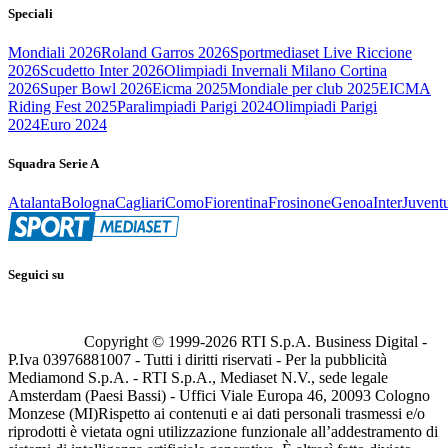
Speciali
Mondiali 2026
Roland Garros 2026
Sportmediaset Live Riccione
2026
Scudetto Inter 2026
Olimpiadi Invernali Milano Cortina
2026
Super Bowl 2026
Eicma 2025
Mondiale per club 2025
EICMA
Riding Fest 2025
Paralimpiadi Parigi 2024
Olimpiadi Parigi
2024
Euro 2024
Squadra Serie A
Atalanta
Bologna
Cagliari
Como
Fiorentina
Frosinone
Genoa
Inter
Juvent
Seguici su
Copyright © 1999-
2026
RTI S.p.A. Business Digital -
P.Iva 03976881007 - Tutti i diritti riservati - Per la pubblicità
Mediamond S.p.A. - RTI S.p.A., Mediaset N.V., sede legale
Amsterdam (Paesi Bassi) - Uffici Viale Europa 46, 20093 Cologno
Monzese (MI)
Rispetto ai contenuti e ai dati personali trasmessi e/o
riprodotti è vietata ogni utilizzazione funzionale all’addestramento di