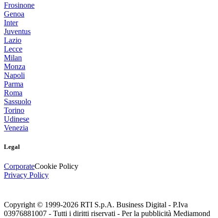
Frosinone
Genoa
Inter
Juventus
Lazio
Lecce
Milan
Monza
Napoli
Parma
Roma
Sassuolo
Torino
Udinese
Venezia
Legal
Corporate
Cookie Policy
Privacy Policy
Copyright © 1999-
2026
RTI S.p.A. Business Digital - P.Iva
03976881007 - Tutti i diritti riservati - Per la pubblicità Mediamond