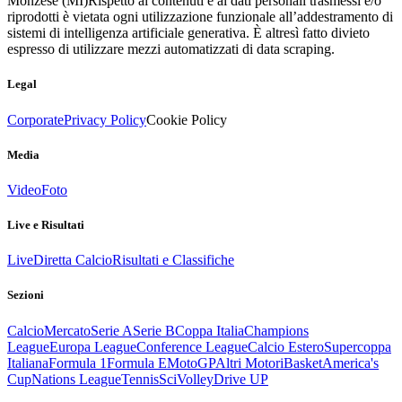
Monzese (MI)
Rispetto ai contenuti e ai dati personali trasmessi e/o
riprodotti è vietata ogni utilizzazione funzionale all’addestramento di
sistemi di intelligenza artificiale generativa. È altresì fatto divieto
espresso di utilizzare mezzi automatizzati di data scraping.
Legal
Corporate
Privacy Policy
Cookie Policy
Media
Video
Foto
Live e Risultati
Live
Diretta Calcio
Risultati e Classifiche
Sezioni
Calcio
Mercato
Serie A
Serie B
Coppa Italia
Champions
League
Europa League
Conference League
Calcio Estero
Supercoppa
Italiana
Formula 1
Formula E
MotoGP
Altri Motori
Basket
America's
Cup
Nations League
Tennis
Sci
Volley
Drive UP