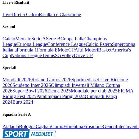
Live e Risultati
Live
Diretta Calcio
Risultati e Classifiche
Sezioni
Calcio
Mercato
Serie A
Serie B
Coppa Italia
Champions
League
Europa League
Conference League
Calcio Estero
Supercoppa
Italiana
Formula 1
Formula E
MotoGP
Altri Motori
Basket
America's
Cup
Nations League
Tennis
Sci
Volley
Drive UP
Speciali
Mondiali 2026
Roland Garros 2026
Sportmediaset Live Riccione
2026
Scudetto Inter 2026
Olimpiadi Invernali Milano Cortina
2026
Super Bowl 2026
Eicma 2025
Mondiale per club 2025
EICMA
Riding Fest 2025
Paralimpiadi Parigi 2024
Olimpiadi Parigi
2024
Euro 2024
Squadra Serie A
Atalanta
Bologna
Cagliari
Como
Fiorentina
Frosinone
Genoa
Inter
Juvent