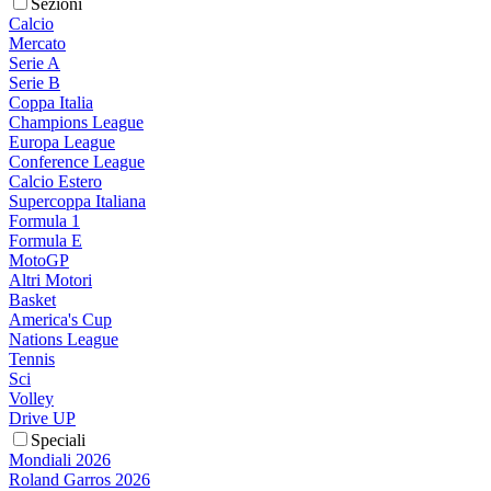
Sezioni
Calcio
Mercato
Serie A
Serie B
Coppa Italia
Champions League
Europa League
Conference League
Calcio Estero
Supercoppa Italiana
Formula 1
Formula E
MotoGP
Altri Motori
Basket
America's Cup
Nations League
Tennis
Sci
Volley
Drive UP
Speciali
Mondiali 2026
Roland Garros 2026