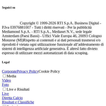
Seguici su
Copyright © 1999-
2026
RTI S.p.A. Business Digital -
P.Iva 03976881007 - Tutti i diritti riservati - Per la pubblicità
Mediamond S.p.A. - RTI S.p.A., Mediaset N.V., sede legale
Amsterdam (Paesi Bassi) - Uffici Viale Europa 46, 20093 Cologno
Monzese (MI)
Rispetto ai contenuti e ai dati personali trasmessi e/o
riprodotti è vietata ogni utilizzazione funzionale all’addestramento di
sistemi di intelligenza artificiale generativa. È altresì fatto divieto
espresso di utilizzare mezzi automatizzati di data scraping.
Legal
Corporate
Privacy Policy
Cookie Policy
Media
Video
Foto
Live e Risultati
Live
Diretta Calcio
Risultati e Classifiche