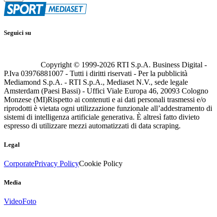
Seguici su
Copyright © 1999-
2026
RTI S.p.A. Business Digital -
P.Iva 03976881007 - Tutti i diritti riservati - Per la pubblicità
Mediamond S.p.A. - RTI S.p.A., Mediaset N.V., sede legale
Amsterdam (Paesi Bassi) - Uffici Viale Europa 46, 20093 Cologno
Monzese (MI)
Rispetto ai contenuti e ai dati personali trasmessi e/o
riprodotti è vietata ogni utilizzazione funzionale all’addestramento di
sistemi di intelligenza artificiale generativa. È altresì fatto divieto
espresso di utilizzare mezzi automatizzati di data scraping.
Legal
Corporate
Privacy Policy
Cookie Policy
Media
Video
Foto