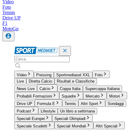
Video
Foto
Tennis
Drive UP
F1
MotoGp
Video
Pressing
Sportmediaset XXL
Foto
Live
Diretta Calcio
Risultati e Classifiche
News Live
Calcio
Coppa Italia
Supercoppa Italiana
Probabili Formazioni
Squadre
Mercato
Motori
Drive UP
Formula E
Tennis
Altri Sport
Sondaggi
Podcast
Lifestyle
Un libro a settimana
Speciali Europei
Speciali Olimpiadi
Speciale Scudetti
Speciali Mondiali
Altri Speciali