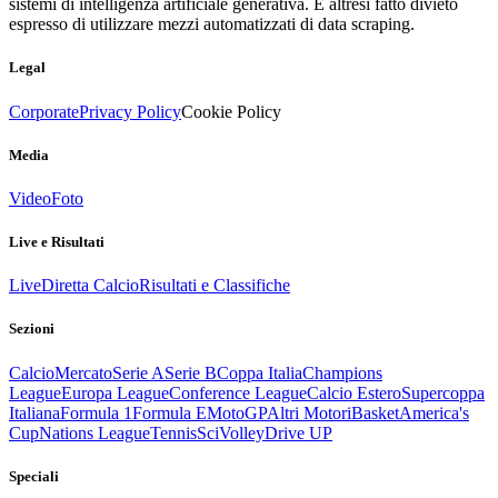
sistemi di intelligenza artificiale generativa. È altresì fatto divieto
espresso di utilizzare mezzi automatizzati di data scraping.
Legal
Corporate
Privacy Policy
Cookie Policy
Media
Video
Foto
Live e Risultati
Live
Diretta Calcio
Risultati e Classifiche
Sezioni
Calcio
Mercato
Serie A
Serie B
Coppa Italia
Champions
League
Europa League
Conference League
Calcio Estero
Supercoppa
Italiana
Formula 1
Formula E
MotoGP
Altri Motori
Basket
America's
Cup
Nations League
Tennis
Sci
Volley
Drive UP
Speciali