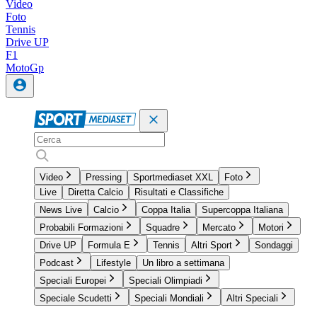
Video
Foto
Tennis
Drive UP
F1
MotoGp
Video
Pressing
Sportmediaset XXL
Foto
Live
Diretta Calcio
Risultati e Classifiche
News Live
Calcio
Coppa Italia
Supercoppa Italiana
Probabili Formazioni
Squadre
Mercato
Motori
Drive UP
Formula E
Tennis
Altri Sport
Sondaggi
Podcast
Lifestyle
Un libro a settimana
Speciali Europei
Speciali Olimpiadi
Speciale Scudetti
Speciali Mondiali
Altri Speciali