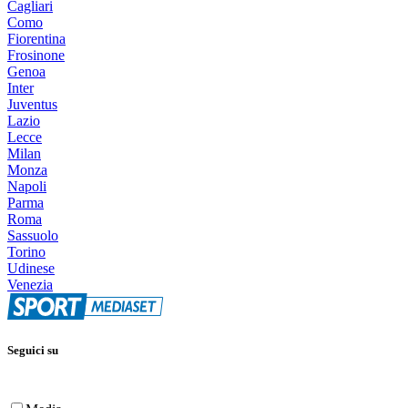
Cagliari
Como
Fiorentina
Frosinone
Genoa
Inter
Juventus
Lazio
Lecce
Milan
Monza
Napoli
Parma
Roma
Sassuolo
Torino
Udinese
Venezia
Seguici su