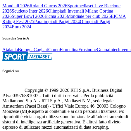
Mondiali 2026
Roland Garros 2026
Sportmediaset Live Riccione
2026
Scudetto Inter 2026
Olimpiadi Invernali Milano Cortina
2026
Super Bowl 2026
Eicma 2025
Mondiale per club 2025
EICMA
Riding Fest 2025
Paralimpiadi Parigi 2024
Olimpiadi Parigi
2024
Euro 2024
Squadra Serie A
Atalanta
Bologna
Cagliari
Como
Fiorentina
Frosinone
Genoa
Inter
Juvent
Seguici su
Copyright © 1999-
2026
RTI S.p.A. Business Digital -
P.Iva 03976881007 - Tutti i diritti riservati - Per la pubblicità
Mediamond S.p.A. - RTI S.p.A., Mediaset N.V., sede legale
Amsterdam (Paesi Bassi) - Uffici Viale Europa 46, 20093 Cologno
Monzese (MI)
Rispetto ai contenuti e ai dati personali trasmessi e/o
riprodotti è vietata ogni utilizzazione funzionale all’addestramento di
sistemi di intelligenza artificiale generativa. È altresì fatto divieto
espresso di utilizzare mezzi automatizzati di data scraping.