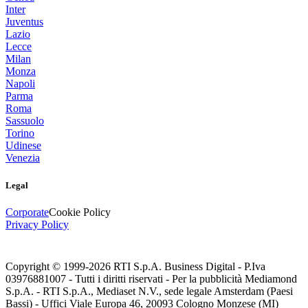
Inter
Juventus
Lazio
Lecce
Milan
Monza
Napoli
Parma
Roma
Sassuolo
Torino
Udinese
Venezia
Legal
Corporate
Cookie Policy
Privacy Policy
Copyright © 1999-
2026
RTI S.p.A. Business Digital - P.Iva
03976881007 - Tutti i diritti riservati - Per la pubblicità Mediamond
S.p.A. - RTI S.p.A., Mediaset N.V., sede legale Amsterdam (Paesi
Bassi) - Uffici Viale Europa 46, 20093 Cologno Monzese (MI)