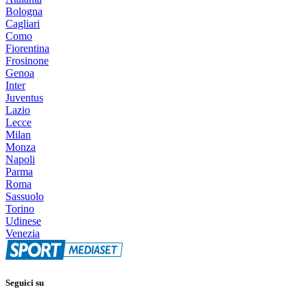
Bologna
Cagliari
Como
Fiorentina
Frosinone
Genoa
Inter
Juventus
Lazio
Lecce
Milan
Monza
Napoli
Parma
Roma
Sassuolo
Torino
Udinese
Venezia
Seguici su