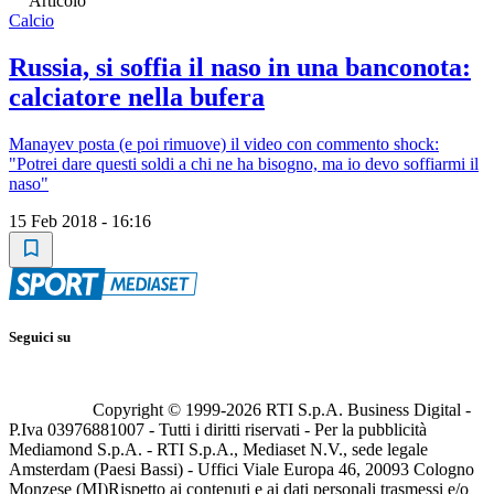
Articolo
Calcio
Russia, si soffia il naso in una banconota:
calciatore nella bufera
Manayev posta (e poi rimuove) il video con commento shock:
"Potrei dare questi soldi a chi ne ha bisogno, ma io devo soffiarmi il
naso"
15 Feb 2018 - 16:16
Seguici su
Copyright © 1999-
2026
RTI S.p.A. Business Digital -
P.Iva 03976881007 - Tutti i diritti riservati - Per la pubblicità
Mediamond S.p.A. - RTI S.p.A., Mediaset N.V., sede legale
Amsterdam (Paesi Bassi) - Uffici Viale Europa 46, 20093 Cologno
Monzese (MI)
Rispetto ai contenuti e ai dati personali trasmessi e/o