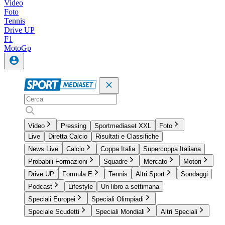
Video
Foto
Tennis
Drive UP
F1
MotoGp
Video
Pressing
Sportmediaset XXL
Foto
Live
Diretta Calcio
Risultati e Classifiche
News Live
Calcio
Coppa Italia
Supercoppa Italiana
Probabili Formazioni
Squadre
Mercato
Motori
Drive UP
Formula E
Tennis
Altri Sport
Sondaggi
Podcast
Lifestyle
Un libro a settimana
Speciali Europei
Speciali Olimpiadi
Speciale Scudetti
Speciali Mondiali
Altri Speciali