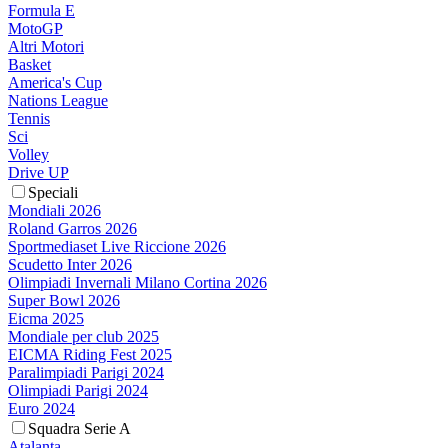
Formula E
MotoGP
Altri Motori
Basket
America's Cup
Nations League
Tennis
Sci
Volley
Drive UP
Speciali
Mondiali 2026
Roland Garros 2026
Sportmediaset Live Riccione 2026
Scudetto Inter 2026
Olimpiadi Invernali Milano Cortina 2026
Super Bowl 2026
Eicma 2025
Mondiale per club 2025
EICMA Riding Fest 2025
Paralimpiadi Parigi 2024
Olimpiadi Parigi 2024
Euro 2024
Squadra Serie A
Atalanta