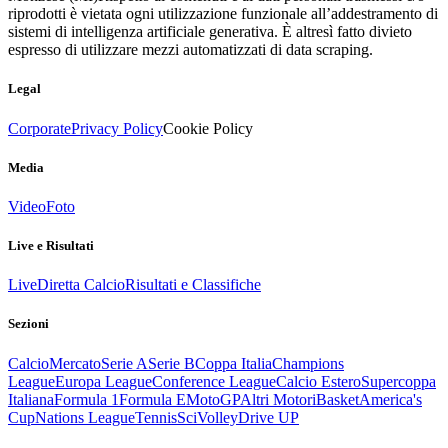
riprodotti è vietata ogni utilizzazione funzionale all’addestramento di
sistemi di intelligenza artificiale generativa. È altresì fatto divieto
espresso di utilizzare mezzi automatizzati di data scraping.
Legal
Corporate
Privacy Policy
Cookie Policy
Media
Video
Foto
Live e Risultati
Live
Diretta Calcio
Risultati e Classifiche
Sezioni
Calcio
Mercato
Serie A
Serie B
Coppa Italia
Champions
League
Europa League
Conference League
Calcio Estero
Supercoppa
Italiana
Formula 1
Formula E
MotoGP
Altri Motori
Basket
America's
Cup
Nations League
Tennis
Sci
Volley
Drive UP