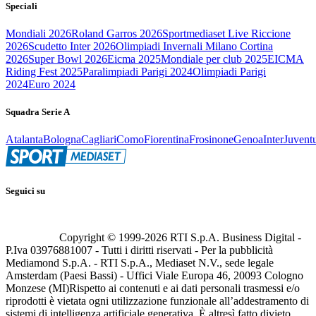
Speciali
Mondiali 2026
Roland Garros 2026
Sportmediaset Live Riccione
2026
Scudetto Inter 2026
Olimpiadi Invernali Milano Cortina
2026
Super Bowl 2026
Eicma 2025
Mondiale per club 2025
EICMA
Riding Fest 2025
Paralimpiadi Parigi 2024
Olimpiadi Parigi
2024
Euro 2024
Squadra Serie A
Atalanta
Bologna
Cagliari
Como
Fiorentina
Frosinone
Genoa
Inter
Juvent
Seguici su
Copyright © 1999-
2026
RTI S.p.A. Business Digital -
P.Iva 03976881007 - Tutti i diritti riservati - Per la pubblicità
Mediamond S.p.A. - RTI S.p.A., Mediaset N.V., sede legale
Amsterdam (Paesi Bassi) - Uffici Viale Europa 46, 20093 Cologno
Monzese (MI)
Rispetto ai contenuti e ai dati personali trasmessi e/o
riprodotti è vietata ogni utilizzazione funzionale all’addestramento di
sistemi di intelligenza artificiale generativa. È altresì fatto divieto