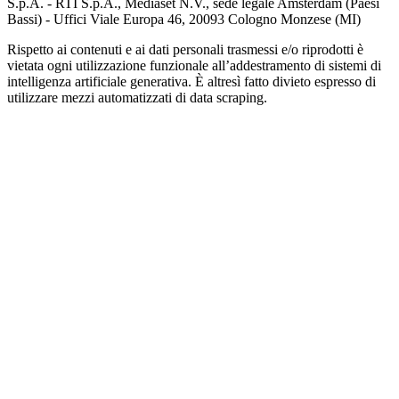
S.p.A. - RTI S.p.A., Mediaset N.V., sede legale Amsterdam (Paesi
Bassi) - Uffici Viale Europa 46, 20093 Cologno Monzese (MI)
Rispetto ai contenuti e ai dati personali trasmessi e/o riprodotti è
vietata ogni utilizzazione funzionale all’addestramento di sistemi di
intelligenza artificiale generativa. È altresì fatto divieto espresso di
utilizzare mezzi automatizzati di data scraping.