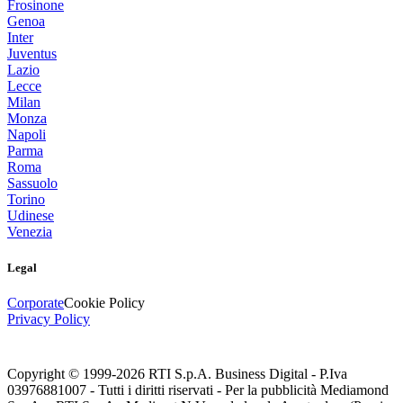
Frosinone
Genoa
Inter
Juventus
Lazio
Lecce
Milan
Monza
Napoli
Parma
Roma
Sassuolo
Torino
Udinese
Venezia
Legal
Corporate
Cookie Policy
Privacy Policy
Copyright © 1999-
2026
RTI S.p.A. Business Digital - P.Iva
03976881007 - Tutti i diritti riservati - Per la pubblicità Mediamond