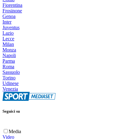
Fiorentina
Frosinone
Genoa
Inter
Juventus
Lazio
Lecce
Milan
Monza
Napoli
Parma
Roma
Sassuolo
Torino
Udinese
Venezia
Seguici su
Media
Video