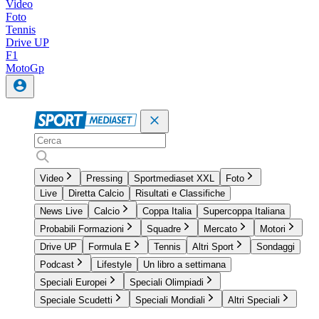
Video
Foto
Tennis
Drive UP
F1
MotoGp
Video
Pressing
Sportmediaset XXL
Foto
Live
Diretta Calcio
Risultati e Classifiche
News Live
Calcio
Coppa Italia
Supercoppa Italiana
Probabili Formazioni
Squadre
Mercato
Motori
Drive UP
Formula E
Tennis
Altri Sport
Sondaggi
Podcast
Lifestyle
Un libro a settimana
Speciali Europei
Speciali Olimpiadi
Speciale Scudetti
Speciali Mondiali
Altri Speciali