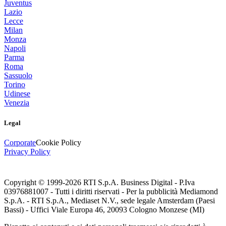
Juventus
Lazio
Lecce
Milan
Monza
Napoli
Parma
Roma
Sassuolo
Torino
Udinese
Venezia
Legal
Corporate
Cookie Policy
Privacy Policy
Copyright © 1999-
2026
RTI S.p.A. Business Digital - P.Iva
03976881007 - Tutti i diritti riservati - Per la pubblicità Mediamond
S.p.A. - RTI S.p.A., Mediaset N.V., sede legale Amsterdam (Paesi
Bassi) - Uffici Viale Europa 46, 20093 Cologno Monzese (MI)