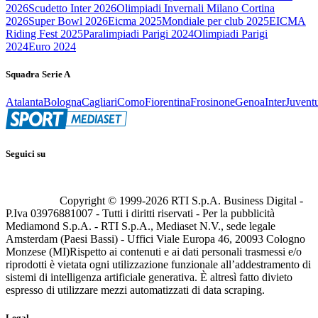
2026
Scudetto Inter 2026
Olimpiadi Invernali Milano Cortina
2026
Super Bowl 2026
Eicma 2025
Mondiale per club 2025
EICMA
Riding Fest 2025
Paralimpiadi Parigi 2024
Olimpiadi Parigi
2024
Euro 2024
Squadra Serie A
Atalanta
Bologna
Cagliari
Como
Fiorentina
Frosinone
Genoa
Inter
Juvent
Seguici su
Copyright © 1999-
2026
RTI S.p.A. Business Digital -
P.Iva 03976881007 - Tutti i diritti riservati - Per la pubblicità
Mediamond S.p.A. - RTI S.p.A., Mediaset N.V., sede legale
Amsterdam (Paesi Bassi) - Uffici Viale Europa 46, 20093 Cologno
Monzese (MI)
Rispetto ai contenuti e ai dati personali trasmessi e/o
riprodotti è vietata ogni utilizzazione funzionale all’addestramento di
sistemi di intelligenza artificiale generativa. È altresì fatto divieto
espresso di utilizzare mezzi automatizzati di data scraping.
Legal