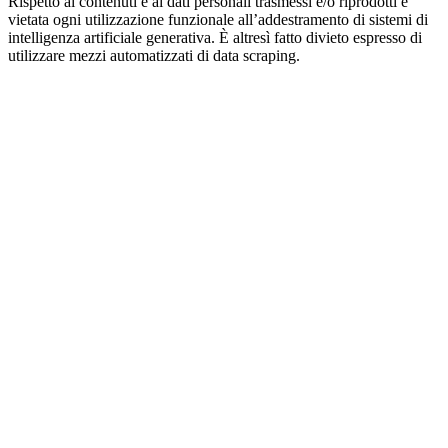
Rispetto ai contenuti e ai dati personali trasmessi e/o riprodotti è
vietata ogni utilizzazione funzionale all’addestramento di sistemi di
intelligenza artificiale generativa. È altresì fatto divieto espresso di
utilizzare mezzi automatizzati di data scraping.