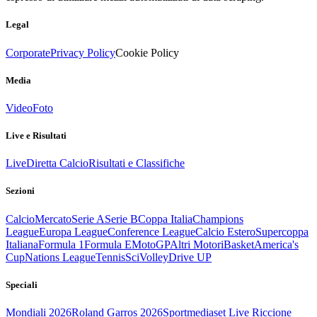
Legal
Corporate
Privacy Policy
Cookie Policy
Media
Video
Foto
Live e Risultati
Live
Diretta Calcio
Risultati e Classifiche
Sezioni
Calcio
Mercato
Serie A
Serie B
Coppa Italia
Champions
League
Europa League
Conference League
Calcio Estero
Supercoppa
Italiana
Formula 1
Formula E
MotoGP
Altri Motori
Basket
America's
Cup
Nations League
Tennis
Sci
Volley
Drive UP
Speciali
Mondiali 2026
Roland Garros 2026
Sportmediaset Live Riccione