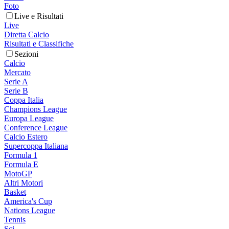
Foto
Live e Risultati
Live
Diretta Calcio
Risultati e Classifiche
Sezioni
Calcio
Mercato
Serie A
Serie B
Coppa Italia
Champions League
Europa League
Conference League
Calcio Estero
Supercoppa Italiana
Formula 1
Formula E
MotoGP
Altri Motori
Basket
America's Cup
Nations League
Tennis
Sci