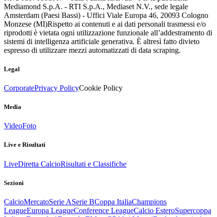
Mediamond S.p.A. - RTI S.p.A., Mediaset N.V., sede legale
Amsterdam (Paesi Bassi) - Uffici Viale Europa 46, 20093 Cologno
Monzese (MI)
Rispetto ai contenuti e ai dati personali trasmessi e/o
riprodotti è vietata ogni utilizzazione funzionale all’addestramento di
sistemi di intelligenza artificiale generativa. È altresì fatto divieto
espresso di utilizzare mezzi automatizzati di data scraping.
Legal
Corporate
Privacy Policy
Cookie Policy
Media
Video
Foto
Live e Risultati
Live
Diretta Calcio
Risultati e Classifiche
Sezioni
Calcio
Mercato
Serie A
Serie B
Coppa Italia
Champions
League
Europa League
Conference League
Calcio Estero
Supercoppa