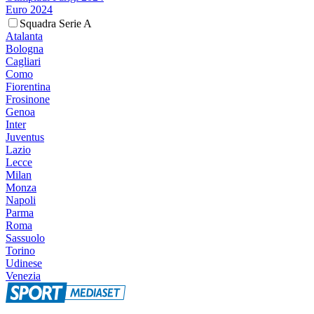
Euro 2024
Squadra Serie A
Atalanta
Bologna
Cagliari
Como
Fiorentina
Frosinone
Genoa
Inter
Juventus
Lazio
Lecce
Milan
Monza
Napoli
Parma
Roma
Sassuolo
Torino
Udinese
Venezia