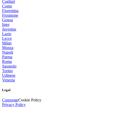
Cagliari
Como
Fiorentina
Frosinone
Genoa
Inter
Juventus
Lazio
Lecce
Milan
Monza
Napoli
Parma
Roma
Sassuolo
Torino
Udinese
Venezia
Legal
Corporate
Cookie Policy
Privacy Policy