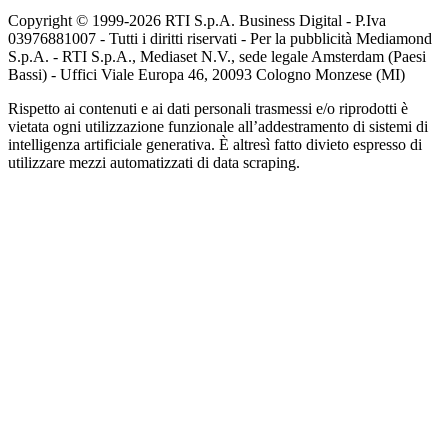
Copyright © 1999-
2026
RTI S.p.A. Business Digital - P.Iva
03976881007 - Tutti i diritti riservati - Per la pubblicità Mediamond
S.p.A. - RTI S.p.A., Mediaset N.V., sede legale Amsterdam (Paesi
Bassi) - Uffici Viale Europa 46, 20093 Cologno Monzese (MI)
Rispetto ai contenuti e ai dati personali trasmessi e/o riprodotti è
vietata ogni utilizzazione funzionale all’addestramento di sistemi di
intelligenza artificiale generativa. È altresì fatto divieto espresso di
utilizzare mezzi automatizzati di data scraping.