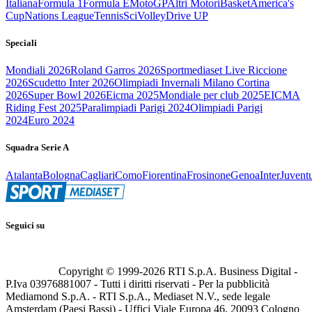
Italiana
Formula 1
Formula E
MotoGP
Altri Motori
Basket
America's
Cup
Nations League
Tennis
Sci
Volley
Drive UP
Speciali
Mondiali 2026
Roland Garros 2026
Sportmediaset Live Riccione
2026
Scudetto Inter 2026
Olimpiadi Invernali Milano Cortina
2026
Super Bowl 2026
Eicma 2025
Mondiale per club 2025
EICMA
Riding Fest 2025
Paralimpiadi Parigi 2024
Olimpiadi Parigi
2024
Euro 2024
Squadra Serie A
Atalanta
Bologna
Cagliari
Como
Fiorentina
Frosinone
Genoa
Inter
Juvent
Seguici su
Copyright © 1999-
2026
RTI S.p.A. Business Digital -
P.Iva 03976881007 - Tutti i diritti riservati - Per la pubblicità
Mediamond S.p.A. - RTI S.p.A., Mediaset N.V., sede legale
Amsterdam (Paesi Bassi) - Uffici Viale Europa 46, 20093 Cologno