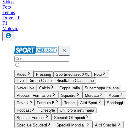
Video
Foto
Tennis
Drive UP
F1
MotoGp
Video
Pressing
Sportmediaset XXL
Foto
Live
Diretta Calcio
Risultati e Classifiche
News Live
Calcio
Coppa Italia
Supercoppa Italiana
Probabili Formazioni
Squadre
Mercato
Motori
Drive UP
Formula E
Tennis
Altri Sport
Sondaggi
Podcast
Lifestyle
Un libro a settimana
Speciali Europei
Speciali Olimpiadi
Speciale Scudetti
Speciali Mondiali
Altri Speciali