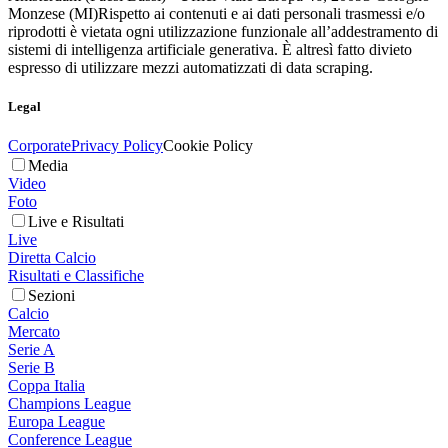
Monzese (MI)
Rispetto ai contenuti e ai dati personali trasmessi e/o
riprodotti è vietata ogni utilizzazione funzionale all’addestramento di
sistemi di intelligenza artificiale generativa. È altresì fatto divieto
espresso di utilizzare mezzi automatizzati di data scraping.
Legal
Corporate
Privacy Policy
Cookie Policy
Media
Video
Foto
Live e Risultati
Live
Diretta Calcio
Risultati e Classifiche
Sezioni
Calcio
Mercato
Serie A
Serie B
Coppa Italia
Champions League
Europa League
Conference League