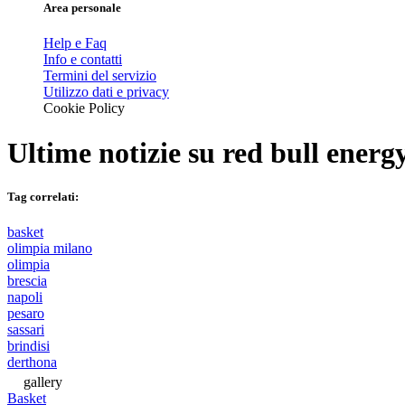
Area personale
Help e Faq
Info e contatti
Termini del servizio
Utilizzo dati e privacy
Cookie Policy
Ultime notizie su
red bull energ
Tag correlati:
basket
olimpia milano
olimpia
brescia
napoli
pesaro
sassari
brindisi
derthona
gallery
Basket