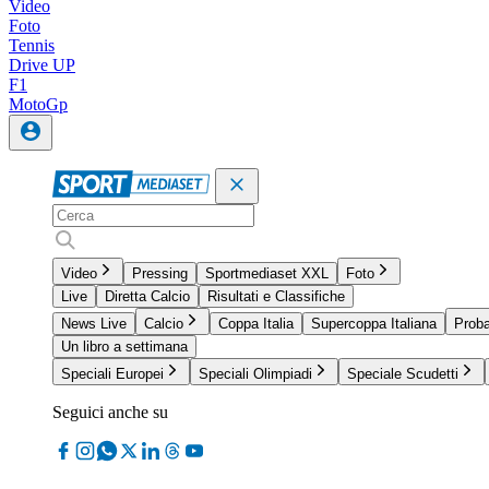
Video
Foto
Tennis
Drive UP
F1
MotoGp
Video
Pressing
Sportmediaset XXL
Foto
Live
Diretta Calcio
Risultati e Classifiche
News Live
Calcio
Coppa Italia
Supercoppa Italiana
Proba
Un libro a settimana
Speciali Europei
Speciali Olimpiadi
Speciale Scudetti
Seguici anche su