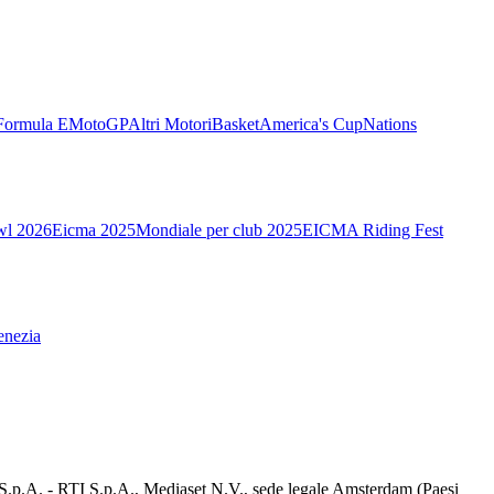
Formula E
MotoGP
Altri Motori
Basket
America's Cup
Nations
wl 2026
Eicma 2025
Mondiale per club 2025
EICMA Riding Fest
enezia
d S.p.A. - RTI S.p.A., Mediaset N.V., sede legale Amsterdam (Paesi