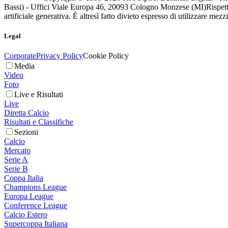
Bassi) - Uffici Viale Europa 46, 20093 Cologno Monzese (MI)
Rispett
artificiale generativa. È altresì fatto divieto espresso di utilizzare mez
Legal
Corporate
Privacy Policy
Cookie Policy
Media
Video
Foto
Live e Risultati
Live
Diretta Calcio
Risultati e Classifiche
Sezioni
Calcio
Mercato
Serie A
Serie B
Coppa Italia
Champions League
Europa League
Conference League
Calcio Estero
Supercoppa Italiana