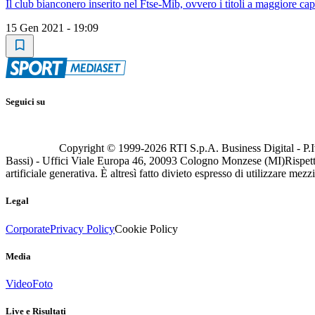
Il club bianconero inserito nel Ftse-Mib, ovvero i titoli a maggiore capi
15 Gen 2021 - 19:09
Seguici su
Copyright © 1999-
2026
RTI S.p.A. Business Digital - P.I
Bassi) - Uffici Viale Europa 46, 20093 Cologno Monzese (MI)
Rispett
artificiale generativa. È altresì fatto divieto espresso di utilizzare mez
Legal
Corporate
Privacy Policy
Cookie Policy
Media
Video
Foto
Live e Risultati