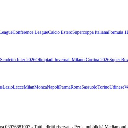
League
Conference League
Calcio Estero
Supercoppa Italiana
Formula 1
Scudetto Inter 2026
Olimpiadi Invernali Milano Cortina 2026
Super Bo
us
Lazio
Lecce
Milan
Monza
Napoli
Parma
Roma
Sassuolo
Torino
Udinese
V
va 03976881007 - Tutti i diritti riservati - Per la pubblicità Mediamon