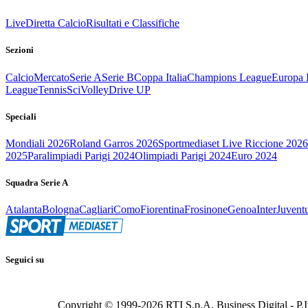
Live
Diretta Calcio
Risultati e Classifiche
Sezioni
Calcio
Mercato
Serie A
Serie B
Coppa Italia
Champions League
Europa 
League
Tennis
Sci
Volley
Drive UP
Speciali
Mondiali 2026
Roland Garros 2026
Sportmediaset Live Riccione 2026
2025
Paralimpiadi Parigi 2024
Olimpiadi Parigi 2024
Euro 2024
Squadra Serie A
Atalanta
Bologna
Cagliari
Como
Fiorentina
Frosinone
Genoa
Inter
Juvent
Seguici su
Copyright © 1999-
2026
RTI S.p.A. Business Digital - P.I