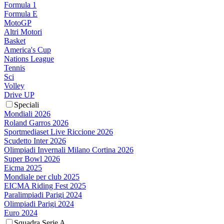
Formula 1
Formula E
MotoGP
Altri Motori
Basket
America's Cup
Nations League
Tennis
Sci
Volley
Drive UP
Speciali
Mondiali 2026
Roland Garros 2026
Sportmediaset Live Riccione 2026
Scudetto Inter 2026
Olimpiadi Invernali Milano Cortina 2026
Super Bowl 2026
Eicma 2025
Mondiale per club 2025
EICMA Riding Fest 2025
Paralimpiadi Parigi 2024
Olimpiadi Parigi 2024
Euro 2024
Squadra Serie A