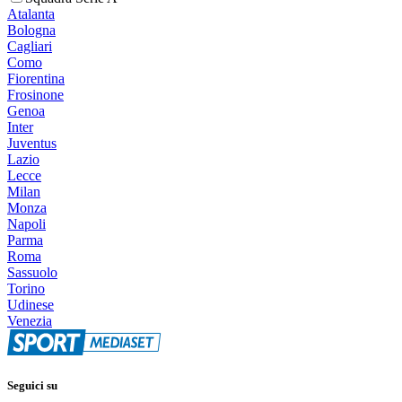
Atalanta
Bologna
Cagliari
Como
Fiorentina
Frosinone
Genoa
Inter
Juventus
Lazio
Lecce
Milan
Monza
Napoli
Parma
Roma
Sassuolo
Torino
Udinese
Venezia
Seguici su