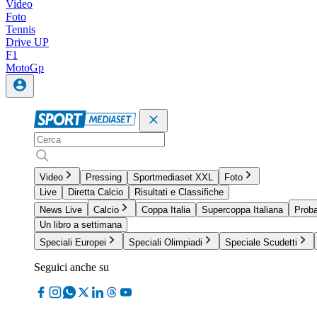
Video
Foto
Tennis
Drive UP
F1
MotoGp
Video
Pressing
Sportmediaset XXL
Foto
Live
Diretta Calcio
Risultati e Classifiche
News Live
Calcio
Coppa Italia
Supercoppa Italiana
Proba
Un libro a settimana
Speciali Europei
Speciali Olimpiadi
Speciale Scudetti
Seguici anche su