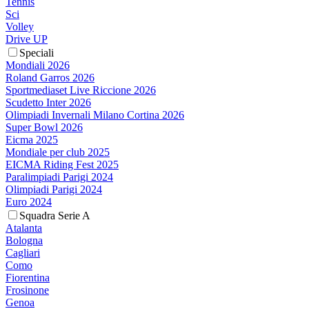
Tennis
Sci
Volley
Drive UP
Speciali
Mondiali 2026
Roland Garros 2026
Sportmediaset Live Riccione 2026
Scudetto Inter 2026
Olimpiadi Invernali Milano Cortina 2026
Super Bowl 2026
Eicma 2025
Mondiale per club 2025
EICMA Riding Fest 2025
Paralimpiadi Parigi 2024
Olimpiadi Parigi 2024
Euro 2024
Squadra Serie A
Atalanta
Bologna
Cagliari
Como
Fiorentina
Frosinone
Genoa