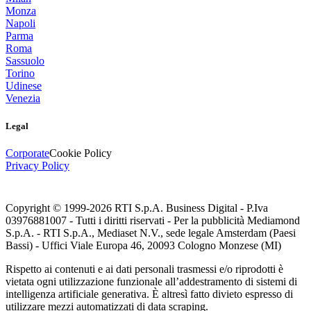
Monza
Napoli
Parma
Roma
Sassuolo
Torino
Udinese
Venezia
Legal
Corporate
Cookie Policy
Privacy Policy
Copyright © 1999-
2026
RTI S.p.A. Business Digital - P.Iva
03976881007 - Tutti i diritti riservati - Per la pubblicità Mediamond
S.p.A. - RTI S.p.A., Mediaset N.V., sede legale Amsterdam (Paesi
Bassi) - Uffici Viale Europa 46, 20093 Cologno Monzese (MI)
Rispetto ai contenuti e ai dati personali trasmessi e/o riprodotti è
vietata ogni utilizzazione funzionale all’addestramento di sistemi di
intelligenza artificiale generativa. È altresì fatto divieto espresso di
utilizzare mezzi automatizzati di data scraping.