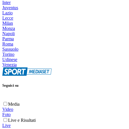
Inter
Juventus
Lazio
Lecce
Milan
Monza
Napoli
Parma
Roma
Sassuolo
Torino
Udinese
Venezia
Seguici su
Media
Video
Foto
Live e Risultati
Live