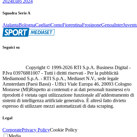
2024
Euro 2024
Squadra Serie A
Atalanta
Bologna
Cagliari
Como
Fiorentina
Frosinone
Genoa
Inter
Juvent
Seguici su
Copyright © 1999-
2026
RTI S.p.A. Business Digital -
P.Iva 03976881007 - Tutti i diritti riservati - Per la pubblicità
Mediamond S.p.A. - RTI S.p.A., Mediaset N.V., sede legale
Amsterdam (Paesi Bassi) - Uffici Viale Europa 46, 20093 Cologno
Monzese (MI)
Rispetto ai contenuti e ai dati personali trasmessi e/o
riprodotti è vietata ogni utilizzazione funzionale all’addestramento di
sistemi di intelligenza artificiale generativa. È altresì fatto divieto
espresso di utilizzare mezzi automatizzati di data scraping.
Legal
Corporate
Privacy Policy
Cookie Policy
Media