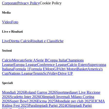
Corporate
Privacy Policy
Cookie Policy
Media
Video
Foto
Live e Risultati
Live
Diretta Calcio
Risultati e Classifiche
Sezioni
Calcio
Mercato
Serie A
Serie B
Coppa Italia
Champions
League
Europa League
Conference League
Calcio Estero
Supercoppa
Italiana
Formula 1
Formula E
MotoGP
Altri Motori
Basket
America's
Cup
Nations League
Tennis
Sci
Volley
Drive UP
Speciali
Mondiali 2026
Roland Garros 2026
Sportmediaset Live Riccione
2026
Scudetto Inter 2026
Olimpiadi Invernali Milano Cortina
2026
Super Bowl 2026
Eicma 2025
Mondiale per club 2025
EICMA
Riding Fest 2025
Paralimpiadi Parigi 2024
Olimpiadi Parigi