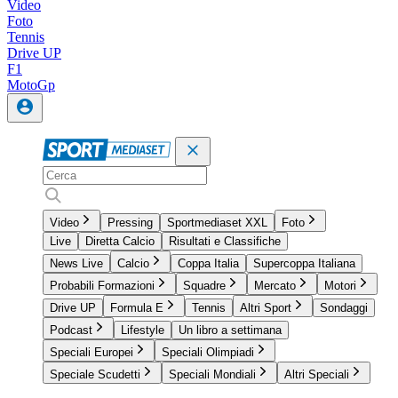
Video
Foto
Tennis
Drive UP
F1
MotoGp
Video
Pressing
Sportmediaset XXL
Foto
Live
Diretta Calcio
Risultati e Classifiche
News Live
Calcio
Coppa Italia
Supercoppa Italiana
Probabili Formazioni
Squadre
Mercato
Motori
Drive UP
Formula E
Tennis
Altri Sport
Sondaggi
Podcast
Lifestyle
Un libro a settimana
Speciali Europei
Speciali Olimpiadi
Speciale Scudetti
Speciali Mondiali
Altri Speciali