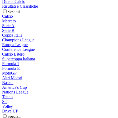
Diretta Calcio
Risultati e Classifiche
Sezioni
Calcio
Mercato
Serie A
Serie B
Coppa Italia
Champions League
Europa League
Conference League
Calcio Estero
Supercoppa Italiana
Formula 1
Formula E
MotoGP
Altri Motori
Basket
America's Cup
Nations League
Tennis
Sci
Volley
Drive UP
Speciali