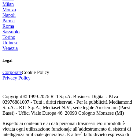
Milan
Monza
Napoli
Parma
Roma
Sassuolo
Torino
Udinese
Venezia
Legal
Corporate
Cookie Policy
Privacy Policy
Copyright © 1999-
2026
RTI S.p.A. Business Digital - P.Iva
03976881007 - Tutti i diritti riservati - Per la pubblicità Mediamond
S.p.A. - RTI S.p.A., Mediaset N.V., sede legale Amsterdam (Paesi
Bassi) - Uffici Viale Europa 46, 20093 Cologno Monzese (MI)
Rispetto ai contenuti e ai dati personali trasmessi e/o riprodotti è
vietata ogni utilizzazione funzionale all’addestramento di sistemi di
intelligenza artificiale generativa. È altresì fatto divieto espresso di