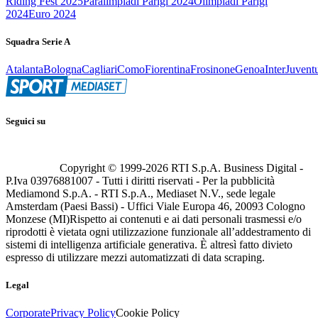
Riding Fest 2025
Paralimpiadi Parigi 2024
Olimpiadi Parigi
2024
Euro 2024
Squadra Serie A
Atalanta
Bologna
Cagliari
Como
Fiorentina
Frosinone
Genoa
Inter
Juvent
Seguici su
Copyright © 1999-
2026
RTI S.p.A. Business Digital -
P.Iva 03976881007 - Tutti i diritti riservati - Per la pubblicità
Mediamond S.p.A. - RTI S.p.A., Mediaset N.V., sede legale
Amsterdam (Paesi Bassi) - Uffici Viale Europa 46, 20093 Cologno
Monzese (MI)
Rispetto ai contenuti e ai dati personali trasmessi e/o
riprodotti è vietata ogni utilizzazione funzionale all’addestramento di
sistemi di intelligenza artificiale generativa. È altresì fatto divieto
espresso di utilizzare mezzi automatizzati di data scraping.
Legal
Corporate
Privacy Policy
Cookie Policy