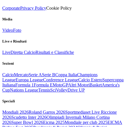
Corporate
Privacy Policy
Cookie Policy
Media
Video
Foto
Live e Risultati
Live
Diretta Calcio
Risultati e Classifiche
Sezioni
Calcio
Mercato
Serie A
Serie B
Coppa Italia
Champions
League
Europa League
Conference League
Calcio Estero
Supercoppa
Italiana
Formula 1
Formula E
MotoGP
Altri Motori
Basket
America's
Cup
Nations League
Tennis
Sci
Volley
Drive UP
Speciali
Mondiali 2026
Roland Garros 2026
Sportmediaset Live Riccione
2026
Scudetto Inter 2026
Olimpiadi Invernali Milano Cortina
2026
Super Bowl 2026
Eicma 2025
Mondiale per club 2025
EICMA