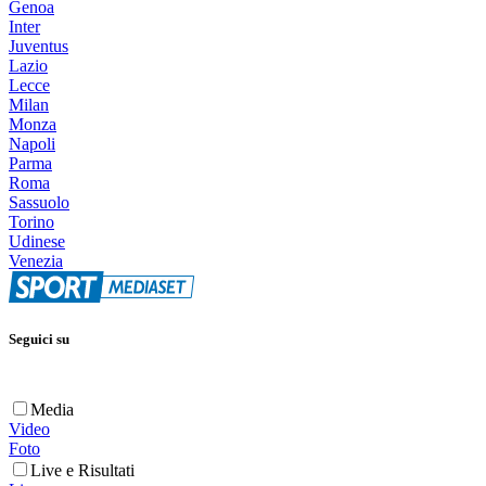
Genoa
Inter
Juventus
Lazio
Lecce
Milan
Monza
Napoli
Parma
Roma
Sassuolo
Torino
Udinese
Venezia
Seguici su
Media
Video
Foto
Live e Risultati