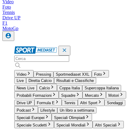
Video
Foto
Tennis
Drive UP
F1
MotoGp
Video
Pressing
Sportmediaset XXL
Foto
Live
Diretta Calcio
Risultati e Classifiche
News Live
Calcio
Coppa Italia
Supercoppa Italiana
Probabili Formazioni
Squadre
Mercato
Motori
Drive UP
Formula E
Tennis
Altri Sport
Sondaggi
Podcast
Lifestyle
Un libro a settimana
Speciali Europei
Speciali Olimpiadi
Speciale Scudetti
Speciali Mondiali
Altri Speciali