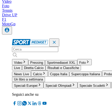
Video
Foto
Tennis
Drive UP
F1
MotoGp
Video
Pressing
Sportmediaset XXL
Foto
Live
Diretta Calcio
Risultati e Classifiche
News Live
Calcio
Coppa Italia
Supercoppa Italiana
Proba
Un libro a settimana
Speciali Europei
Speciali Olimpiadi
Speciale Scudetti
Seguici anche su