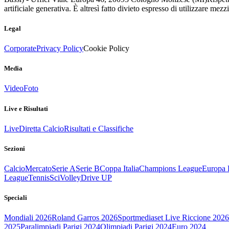
artificiale generativa. È altresì fatto divieto espresso di utilizzare mez
Legal
Corporate
Privacy Policy
Cookie Policy
Media
Video
Foto
Live e Risultati
Live
Diretta Calcio
Risultati e Classifiche
Sezioni
Calcio
Mercato
Serie A
Serie B
Coppa Italia
Champions League
Europa 
League
Tennis
Sci
Volley
Drive UP
Speciali
Mondiali 2026
Roland Garros 2026
Sportmediaset Live Riccione 2026
2025
Paralimpiadi Parigi 2024
Olimpiadi Parigi 2024
Euro 2024