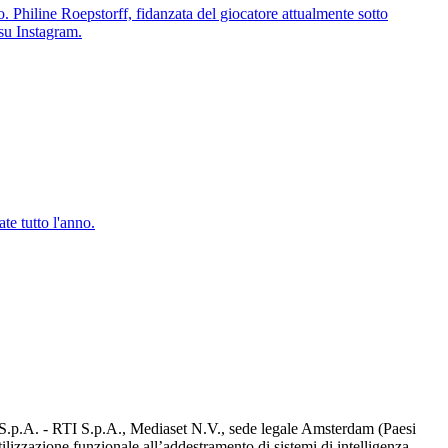
. Philine Roepstorff, fidanzata del giocatore attualmente sotto
su Instagram.
te tutto l'anno.
d S.p.A. - RTI S.p.A., Mediaset N.V., sede legale Amsterdam (Paesi
utilizzazione funzionale all’addestramento di sistemi di intelligenza