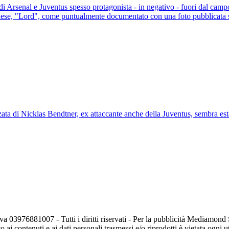
i Arsenal e Juventus spesso protagonista - in negativo - fuori dal campo
 danese, "Lord", come puntualmente documentato con una foto pubblicata 
zata di Nicklas Bendtner, ex attaccante anche della Juventus, sembra esta
va 03976881007 - Tutti i diritti riservati - Per la pubblicità Mediamon
o ai contenuti e ai dati personali trasmessi e/o riprodotti è vietata ogni 