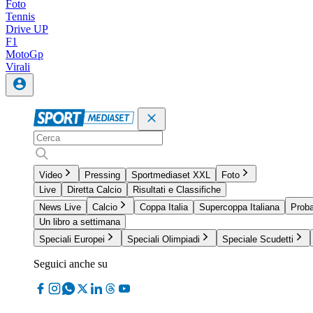
Foto
Tennis
Drive UP
F1
MotoGp
Virali
Video
Pressing
Sportmediaset XXL
Foto
Live
Diretta Calcio
Risultati e Classifiche
News Live
Calcio
Coppa Italia
Supercoppa Italiana
Proba
Un libro a settimana
Speciali Europei
Speciali Olimpiadi
Speciale Scudetti
Seguici anche su