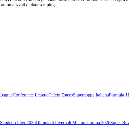
zi automatizzati di data scraping.
League
Conference League
Calcio Estero
Supercoppa Italiana
Formula 1
Scudetto Inter 2026
Olimpiadi Invernali Milano Cortina 2026
Super Bo