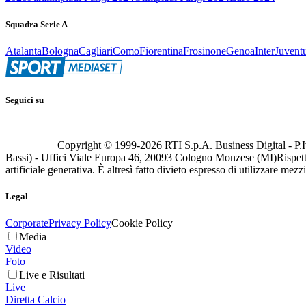
Squadra Serie A
Atalanta
Bologna
Cagliari
Como
Fiorentina
Frosinone
Genoa
Inter
Juvent
Seguici su
Copyright © 1999-
2026
RTI S.p.A. Business Digital - P.I
Bassi) - Uffici Viale Europa 46, 20093 Cologno Monzese (MI)
Rispett
artificiale generativa. È altresì fatto divieto espresso di utilizzare mez
Legal
Corporate
Privacy Policy
Cookie Policy
Media
Video
Foto
Live e Risultati
Live
Diretta Calcio