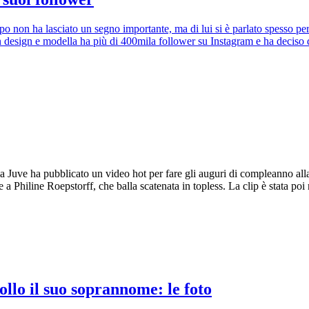
po non ha lasciato un segno importante, ma di lui si è parlato spesso pe
ion design e modella ha più di 400mila follower su Instagram e ha deciso
a Juve ha pubblicato un video hot per fare gli auguri di compleanno alla
 Philine Roepstorff, che balla scatenata in topless. La clip è stata poi 
collo il suo soprannome: le foto