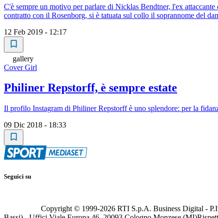
C'è sempre un motivo per parlare di Nicklas Bendtner, l'ex attaccante d
contratto con il Rosenborg, si è tatuata sul collo il soprannome del
12 Feb 2019 - 12:17
gallery
Cover Girl
Philiner Repstorff, è sempre estate
Il profilo Instagram di Philiner Repstorff è uno splendore: per la fidan
09 Dic 2018 - 18:33
Seguici su
Copyright © 1999-
2026
RTI S.p.A. Business Digital - P.I
Bassi) - Uffici Viale Europa 46, 20093 Cologno Monzese (MI)
Rispett