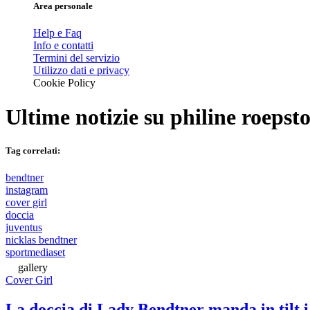
Area personale
Help e Faq
Info e contatti
Termini del servizio
Utilizzo dati e privacy
Cookie Policy
Ultime notizie su
philine roepsto
Tag correlati:
bendtner
instagram
cover girl
doccia
juventus
nicklas bendtner
sportmediaset
gallery
Cover Girl
La doccia di Lady Bendtner manda in tilt i