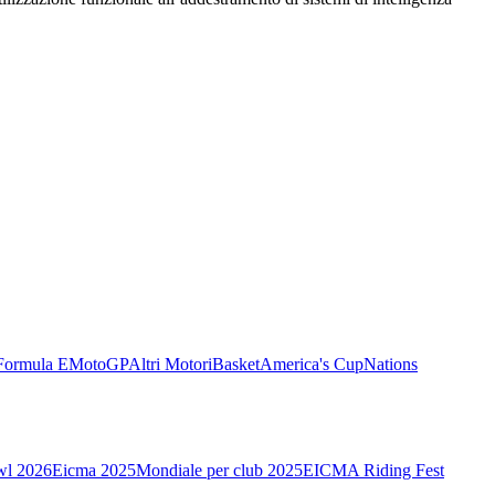
Formula E
MotoGP
Altri Motori
Basket
America's Cup
Nations
wl 2026
Eicma 2025
Mondiale per club 2025
EICMA Riding Fest