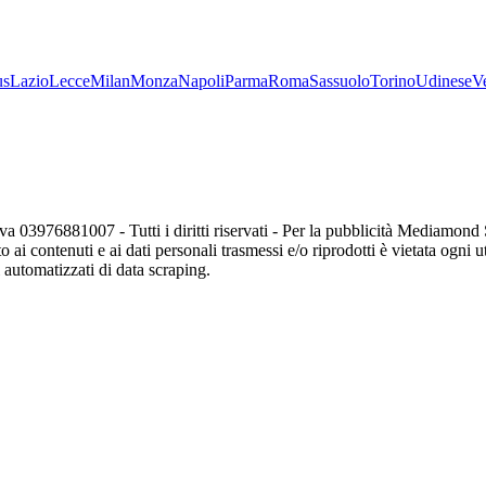
us
Lazio
Lecce
Milan
Monza
Napoli
Parma
Roma
Sassuolo
Torino
Udinese
V
va 03976881007 - Tutti i diritti riservati - Per la pubblicità Mediamon
o ai contenuti e ai dati personali trasmessi e/o riprodotti è vietata ogni 
zi automatizzati di data scraping.