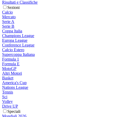
Risultati e Classifiche
Sezioni
Calcio
Mercato
Serie A
Serie B
Coppa Italia
Champions League
Europa League
Conference League
Calcio Estero
Supercoppa Italiana
Formula 1
Formula E
MotoGP
Altri Motori
Basket
America's Cup
Nations League
Tennis
Sci
Volley
Drive UP
Speciali
Mondiali 2026