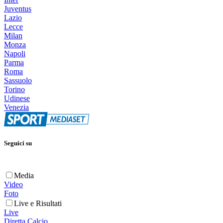
Juventus
Lazio
Lecce
Milan
Monza
Napoli
Parma
Roma
Sassuolo
Torino
Udinese
Venezia
Seguici su
Media
Video
Foto
Live e Risultati
Live
Diretta Calcio