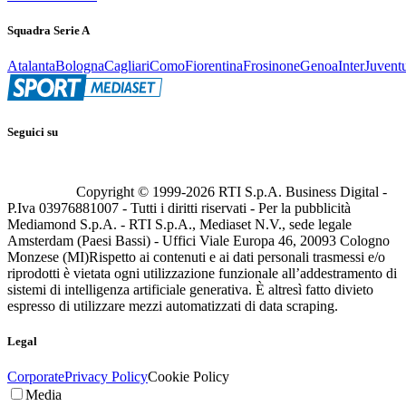
Squadra Serie A
Atalanta
Bologna
Cagliari
Como
Fiorentina
Frosinone
Genoa
Inter
Juvent
Seguici su
Copyright © 1999-
2026
RTI S.p.A. Business Digital -
P.Iva 03976881007 - Tutti i diritti riservati - Per la pubblicità
Mediamond S.p.A. - RTI S.p.A., Mediaset N.V., sede legale
Amsterdam (Paesi Bassi) - Uffici Viale Europa 46, 20093 Cologno
Monzese (MI)
Rispetto ai contenuti e ai dati personali trasmessi e/o
riprodotti è vietata ogni utilizzazione funzionale all’addestramento di
sistemi di intelligenza artificiale generativa. È altresì fatto divieto
espresso di utilizzare mezzi automatizzati di data scraping.
Legal
Corporate
Privacy Policy
Cookie Policy
Media