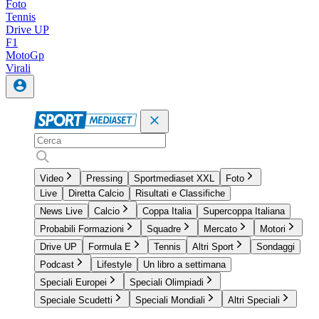
Foto
Tennis
Drive UP
F1
MotoGp
Virali
Video
Pressing
Sportmediaset XXL
Foto
Live
Diretta Calcio
Risultati e Classifiche
News Live
Calcio
Coppa Italia
Supercoppa Italiana
Probabili Formazioni
Squadre
Mercato
Motori
Drive UP
Formula E
Tennis
Altri Sport
Sondaggi
Podcast
Lifestyle
Un libro a settimana
Speciali Europei
Speciali Olimpiadi
Speciale Scudetti
Speciali Mondiali
Altri Speciali