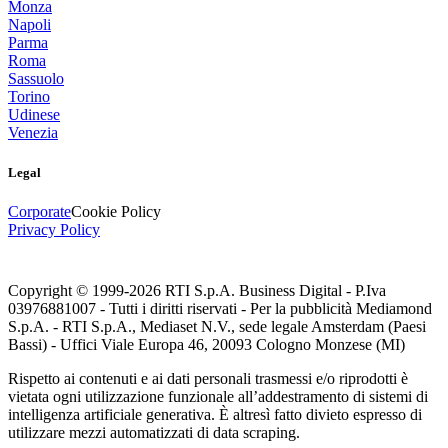
Monza
Napoli
Parma
Roma
Sassuolo
Torino
Udinese
Venezia
Legal
Corporate
Cookie Policy
Privacy Policy
Copyright © 1999-
2026
RTI S.p.A. Business Digital - P.Iva
03976881007 - Tutti i diritti riservati - Per la pubblicità Mediamond
S.p.A. - RTI S.p.A., Mediaset N.V., sede legale Amsterdam (Paesi
Bassi) - Uffici Viale Europa 46, 20093 Cologno Monzese (MI)
Rispetto ai contenuti e ai dati personali trasmessi e/o riprodotti è
vietata ogni utilizzazione funzionale all’addestramento di sistemi di
intelligenza artificiale generativa. È altresì fatto divieto espresso di
utilizzare mezzi automatizzati di data scraping.