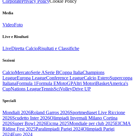
Corporate
Privacy Policy
Cookie Policy
Media
Video
Foto
Live e Risultati
Live
Diretta Calcio
Risultati e Classifiche
Sezioni
Calcio
Mercato
Serie A
Serie B
Coppa Italia
Champions
League
Europa League
Conference League
Calcio Estero
Supercoppa
Italiana
Formula 1
Formula E
MotoGP
Altri Motori
Basket
America's
Cup
Nations League
Tennis
Sci
Volley
Drive UP
Speciali
Mondiali 2026
Roland Garros 2026
Sportmediaset Live Riccione
2026
Scudetto Inter 2026
Olimpiadi Invernali Milano Cortina
2026
Super Bowl 2026
Eicma 2025
Mondiale per club 2025
EICMA
Riding Fest 2025
Paralimpiadi Parigi 2024
Olimpiadi Parigi
2024
Euro 2024