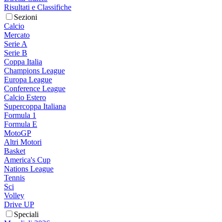
Risultati e Classifiche
Sezioni
Calcio
Mercato
Serie A
Serie B
Coppa Italia
Champions League
Europa League
Conference League
Calcio Estero
Supercoppa Italiana
Formula 1
Formula E
MotoGP
Altri Motori
Basket
America's Cup
Nations League
Tennis
Sci
Volley
Drive UP
Speciali