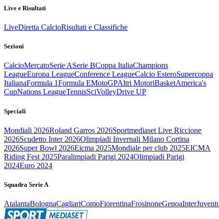
Live e Risultati
Live
Diretta Calcio
Risultati e Classifiche
Sezioni
Calcio
Mercato
Serie A
Serie B
Coppa Italia
Champions
League
Europa League
Conference League
Calcio Estero
Supercoppa
Italiana
Formula 1
Formula E
MotoGP
Altri Motori
Basket
America's
Cup
Nations League
Tennis
Sci
Volley
Drive UP
Speciali
Mondiali 2026
Roland Garros 2026
Sportmediaset Live Riccione
2026
Scudetto Inter 2026
Olimpiadi Invernali Milano Cortina
2026
Super Bowl 2026
Eicma 2025
Mondiale per club 2025
EICMA
Riding Fest 2025
Paralimpiadi Parigi 2024
Olimpiadi Parigi
2024
Euro 2024
Squadra Serie A
Atalanta
Bologna
Cagliari
Como
Fiorentina
Frosinone
Genoa
Inter
Juvent