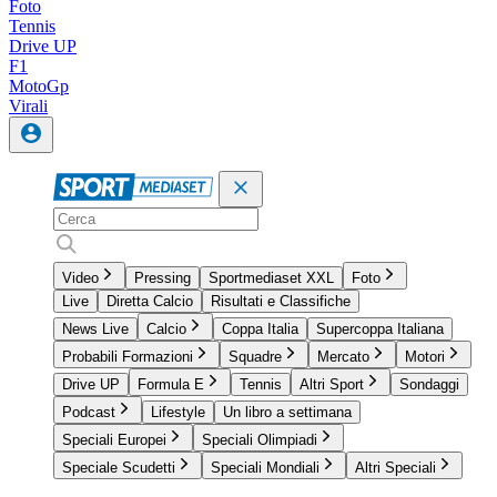
Foto
Tennis
Drive UP
F1
MotoGp
Virali
Video
Pressing
Sportmediaset XXL
Foto
Live
Diretta Calcio
Risultati e Classifiche
News Live
Calcio
Coppa Italia
Supercoppa Italiana
Probabili Formazioni
Squadre
Mercato
Motori
Drive UP
Formula E
Tennis
Altri Sport
Sondaggi
Podcast
Lifestyle
Un libro a settimana
Speciali Europei
Speciali Olimpiadi
Speciale Scudetti
Speciali Mondiali
Altri Speciali