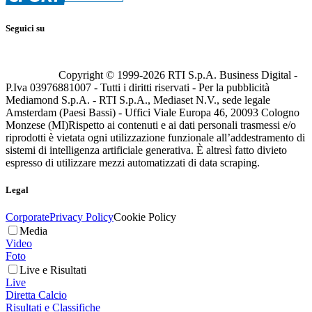
Seguici su
Copyright © 1999-
2026
RTI S.p.A. Business Digital -
P.Iva 03976881007 - Tutti i diritti riservati - Per la pubblicità
Mediamond S.p.A. - RTI S.p.A., Mediaset N.V., sede legale
Amsterdam (Paesi Bassi) - Uffici Viale Europa 46, 20093 Cologno
Monzese (MI)
Rispetto ai contenuti e ai dati personali trasmessi e/o
riprodotti è vietata ogni utilizzazione funzionale all’addestramento di
sistemi di intelligenza artificiale generativa. È altresì fatto divieto
espresso di utilizzare mezzi automatizzati di data scraping.
Legal
Corporate
Privacy Policy
Cookie Policy
Media
Video
Foto
Live e Risultati
Live
Diretta Calcio
Risultati e Classifiche