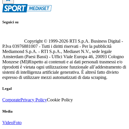
Seguici su
Copyright © 1999-
2026
RTI S.p.A. Business Digital -
P.Iva 03976881007 - Tutti i diritti riservati - Per la pubblicità
Mediamond S.p.A. - RTI S.p.A., Mediaset N.V., sede legale
Amsterdam (Paesi Bassi) - Uffici Viale Europa 46, 20093 Cologno
Monzese (MI)
Rispetto ai contenuti e ai dati personali trasmessi e/o
riprodotti è vietata ogni utilizzazione funzionale all’addestramento di
sistemi di intelligenza artificiale generativa. È altresì fatto divieto
espresso di utilizzare mezzi automatizzati di data scraping.
Legal
Corporate
Privacy Policy
Cookie Policy
Media
Video
Foto