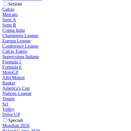
Sezioni
Calcio
Mercato
Serie A
Serie B
Coppa Italia
Champions League
Europa League
Conference League
Calcio Estero
Supercoppa Italiana
Formula 1
Formula E
MotoGP
Altri Motori
Basket
America's Cup
Nations League
Tennis
Sci
Volley
Drive UP
Speciali
Mondiali 2026
Roland Garros 2026