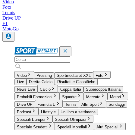
Video
Foto
Tennis
Drive UP
F1
MotoGp
Video
Pressing
Sportmediaset XXL
Foto
Live
Diretta Calcio
Risultati e Classifiche
News Live
Calcio
Coppa Italia
Supercoppa Italiana
Probabili Formazioni
Squadre
Mercato
Motori
Drive UP
Formula E
Tennis
Altri Sport
Sondaggi
Podcast
Lifestyle
Un libro a settimana
Speciali Europei
Speciali Olimpiadi
Speciale Scudetti
Speciali Mondiali
Altri Speciali