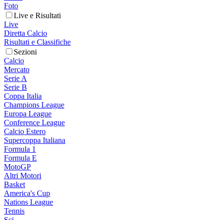
Foto
Live e Risultati
Live
Diretta Calcio
Risultati e Classifiche
Sezioni
Calcio
Mercato
Serie A
Serie B
Coppa Italia
Champions League
Europa League
Conference League
Calcio Estero
Supercoppa Italiana
Formula 1
Formula E
MotoGP
Altri Motori
Basket
America's Cup
Nations League
Tennis
Sci