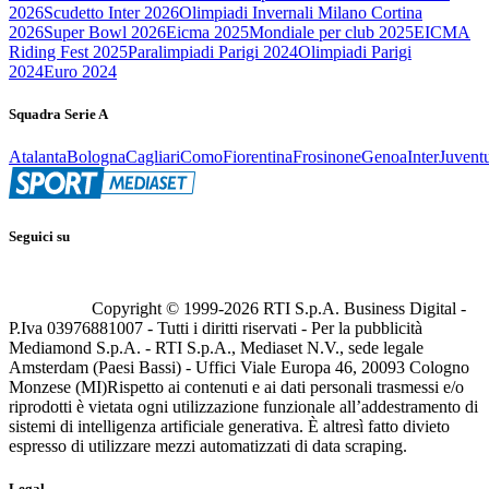
2026
Scudetto Inter 2026
Olimpiadi Invernali Milano Cortina
2026
Super Bowl 2026
Eicma 2025
Mondiale per club 2025
EICMA
Riding Fest 2025
Paralimpiadi Parigi 2024
Olimpiadi Parigi
2024
Euro 2024
Squadra Serie A
Atalanta
Bologna
Cagliari
Como
Fiorentina
Frosinone
Genoa
Inter
Juvent
Seguici su
Copyright © 1999-
2026
RTI S.p.A. Business Digital -
P.Iva 03976881007 - Tutti i diritti riservati - Per la pubblicità
Mediamond S.p.A. - RTI S.p.A., Mediaset N.V., sede legale
Amsterdam (Paesi Bassi) - Uffici Viale Europa 46, 20093 Cologno
Monzese (MI)
Rispetto ai contenuti e ai dati personali trasmessi e/o
riprodotti è vietata ogni utilizzazione funzionale all’addestramento di
sistemi di intelligenza artificiale generativa. È altresì fatto divieto
espresso di utilizzare mezzi automatizzati di data scraping.
Legal