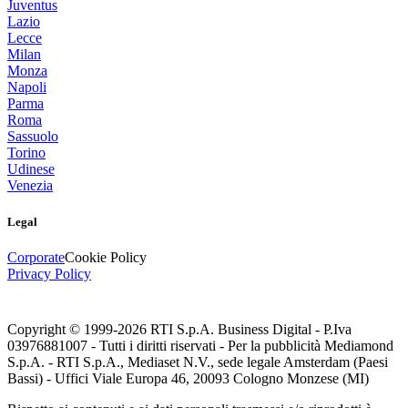
Juventus
Lazio
Lecce
Milan
Monza
Napoli
Parma
Roma
Sassuolo
Torino
Udinese
Venezia
Legal
Corporate
Cookie Policy
Privacy Policy
Copyright © 1999-
2026
RTI S.p.A. Business Digital - P.Iva
03976881007 - Tutti i diritti riservati - Per la pubblicità Mediamond
S.p.A. - RTI S.p.A., Mediaset N.V., sede legale Amsterdam (Paesi
Bassi) - Uffici Viale Europa 46, 20093 Cologno Monzese (MI)