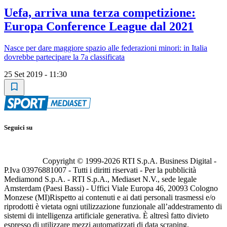
Uefa, arriva una terza competizione:
Europa Conference League dal 2021
Nasce per dare maggiore spazio alle federazioni minori: in Italia
dovrebbe partecipare la 7a classificata
25 Set 2019 - 11:30
Seguici su
Copyright © 1999-
2026
RTI S.p.A. Business Digital -
P.Iva 03976881007 - Tutti i diritti riservati - Per la pubblicità
Mediamond S.p.A. - RTI S.p.A., Mediaset N.V., sede legale
Amsterdam (Paesi Bassi) - Uffici Viale Europa 46, 20093 Cologno
Monzese (MI)
Rispetto ai contenuti e ai dati personali trasmessi e/o
riprodotti è vietata ogni utilizzazione funzionale all’addestramento di
sistemi di intelligenza artificiale generativa. È altresì fatto divieto
espresso di utilizzare mezzi automatizzati di data scraping.