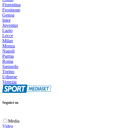
Fiorentina
Frosinone
Genoa
Inter
Juventus
Lazio
Lecce
Milan
Monza
Napoli
Parma
Roma
Sassuolo
Torino
Udinese
Venezia
Seguici su
Media
Video