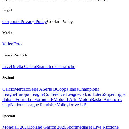
Legal
Corporate
Privacy Policy
Cookie Policy
Media
Video
Foto
Live e Risultati
Live
Diretta Calcio
Risultati e Classifiche
Sezioni
Calcio
Mercato
Serie A
Serie B
Coppa Italia
Champions
League
Europa League
Conference League
Calcio Estero
Supercoppa
Italiana
Formula 1
Formula E
MotoGP
Altri Motori
Basket
America's
Cup
Nations League
Tennis
Sci
Volley
Drive UP
Speciali
Mondiali 2026
Roland Garros 2026
Sportmediaset Live Riccione