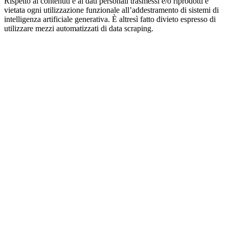
Rispetto ai contenuti e ai dati personali trasmessi e/o riprodotti è
vietata ogni utilizzazione funzionale all’addestramento di sistemi di
intelligenza artificiale generativa. È altresì fatto divieto espresso di
utilizzare mezzi automatizzati di data scraping.