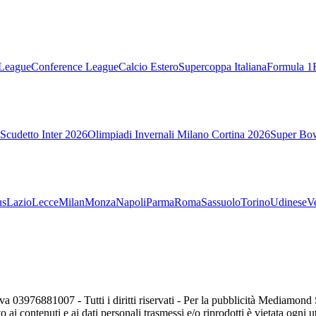
League
Conference League
Calcio Estero
Supercoppa Italiana
Formula 1
Scudetto Inter 2026
Olimpiadi Invernali Milano Cortina 2026
Super Bo
us
Lazio
Lecce
Milan
Monza
Napoli
Parma
Roma
Sassuolo
Torino
Udinese
V
va 03976881007 - Tutti i diritti riservati - Per la pubblicità Mediamon
o ai contenuti e ai dati personali trasmessi e/o riprodotti è vietata ogni 