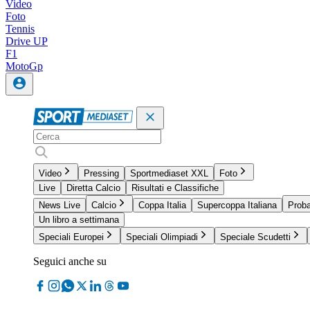
Video
Foto
Tennis
Drive UP
F1
MotoGp
Video
Pressing
Sportmediaset XXL
Foto
Live
Diretta Calcio
Risultati e Classifiche
News Live
Calcio
Coppa Italia
Supercoppa Italiana
Proba
Un libro a settimana
Speciali Europei
Speciali Olimpiadi
Speciale Scudetti
Seguici anche su