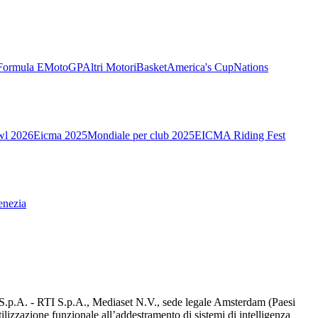
Formula E
MotoGP
Altri Motori
Basket
America's Cup
Nations
wl 2026
Eicma 2025
Mondiale per club 2025
EICMA Riding Fest
enezia
d S.p.A. - RTI S.p.A., Mediaset N.V., sede legale Amsterdam (Paesi
utilizzazione funzionale all’addestramento di sistemi di intelligenza