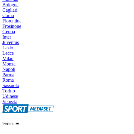
Bologna
Cagliari
Como
Fiorentina
Frosinone
Genoa
Inter
Juventus
Lazio
Lecce
Milan
Monza
Napoli
Parma
Roma
Sassuolo
Torino
Udinese
Venezia
Seguici su