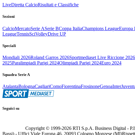
Live
Diretta Calcio
Risultati e Classifiche
Sezioni
Calcio
Mercato
Serie A
Serie B
Coppa Italia
Champions League
Europa 
League
Tennis
Sci
Volley
Drive UP
Speciali
Mondiali 2026
Roland Garros 2026
Sportmediaset Live Riccione 2026
2025
Paralimpiadi Parigi 2024
Olimpiadi Parigi 2024
Euro 2024
Squadra Serie A
Atalanta
Bologna
Cagliari
Como
Fiorentina
Frosinone
Genoa
Inter
Juvent
Seguici su
Copyright © 1999-
2026
RTI S.p.A. Business Digital - P.I
Bassi) - Uffici Viale Europa 46, 20093 Cologno Monzese (MI)
Rispett