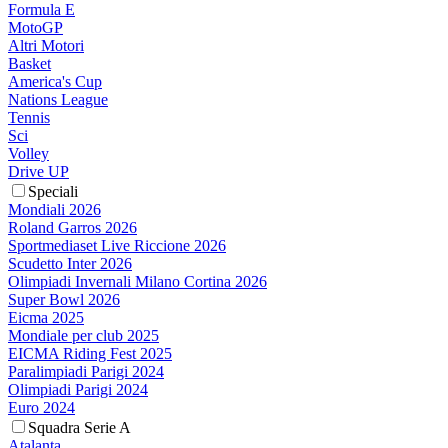
Formula E
MotoGP
Altri Motori
Basket
America's Cup
Nations League
Tennis
Sci
Volley
Drive UP
Speciali
Mondiali 2026
Roland Garros 2026
Sportmediaset Live Riccione 2026
Scudetto Inter 2026
Olimpiadi Invernali Milano Cortina 2026
Super Bowl 2026
Eicma 2025
Mondiale per club 2025
EICMA Riding Fest 2025
Paralimpiadi Parigi 2024
Olimpiadi Parigi 2024
Euro 2024
Squadra Serie A
Atalanta